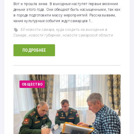
Вот и прошла зима. В выходные наступят первые весенние
деньки этого года. Они обещают быть насыщенными, так как
в городе подготовили массу мероприятий. Рассказываем,
какие культурные события ждут самарцев 1…
63 новости самара
,
куда сходить на выходные в
Самаре
,
новости губернии
,
новости самарской области
ПОДРОБНЕЕ
ОБЩЕСТВО