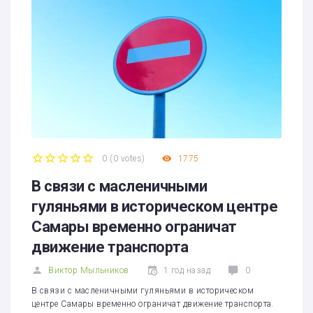
0
(
0 votes
)
1775
1
2
3
4
5
В связи с масленичными
гуляньями в историческом центре
Самары временно ограничат
движение транспорта
Виктор Мыльников
1 год назад
0
В связи с масленичными гуляньями в историческом
центре Самары временно ограничат движение транспорта.