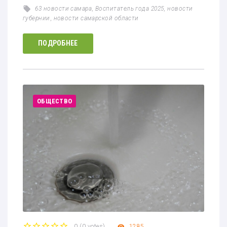
63 новости самара
,
Воспитатель года 2025
,
новости
губернии
,
новости самарской области
ПОДРОБНЕЕ
ОБЩЕСТВО
0
(
0 votes
)
1285