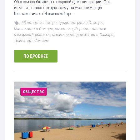
Об этом сообщили в городской администрации. Так,
изменят транспортную схему на участке улицы
Шостаковича от Чапаевской до…
63 новости самара
,
администрация Самары
,
Масленица в Самаре
,
новости губернии
,
новости
самарской области
,
ограничение движения в Самаре
,
транспорт Самары
ПОДРОБНЕЕ
ОБЩЕСТВО