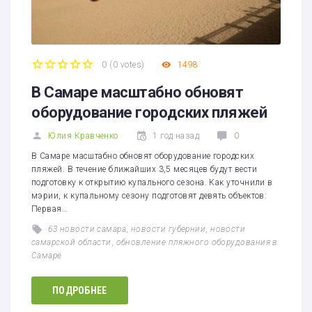
0
(
0 votes
)
1498
1
2
3
4
5
В Самаре масштабно обновят
оборудование городских пляжей
Юлия Кравченко
1 год назад
0
В Самаре масштабно обновят оборудование городских
пляжей. В течение ближайших 3,5 месяцев будут вести
подготовку к открытию купального сезона. Как уточнили в
мэрии, к купальному сезону подготовят девять объектов:
Первая…
63 новости самара
,
новости губернии
,
новости
самарской области
,
обновление пляжного оборудования в
Самаре
ПОДРОБНЕЕ