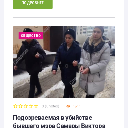
ПОДРОБНЕЕ
ОБЩЕСТВО
0
(
0 votes
)
1811
1
2
3
4
5
Подозреваемая в убийстве
бывшего мэра Самары Виктора