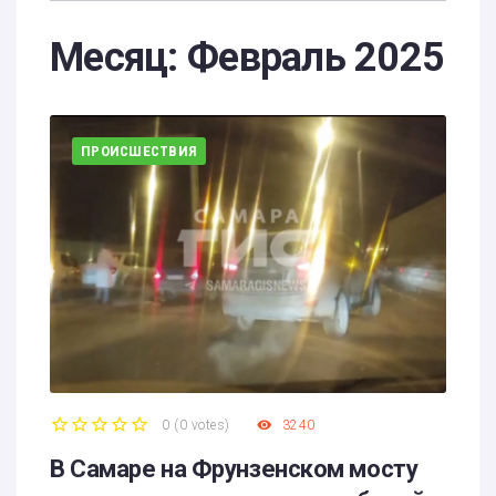
Месяц:
Февраль 2025
ПРОИСШЕСТВИЯ
0
(
0 votes
)
3240
1
2
3
4
5
В Самаре на Фрунзенском мосту