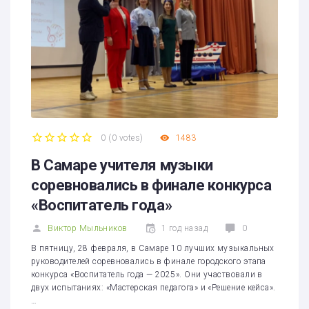
0
(
0 votes
)
1483
1
2
3
4
5
В Самаре учителя музыки
соревновались в финале конкурса
«Воспитатель года»
Виктор Мыльников
1 год назад
0
В пятницу, 28 февраля, в Самаре 10 лучших музыкальных
руководителей соревновались в финале городского этапа
конкурса «Воспитатель года — 2025». Они участвовали в
двух испытаниях: «Мастерская педагога» и «Решение кейса».
…