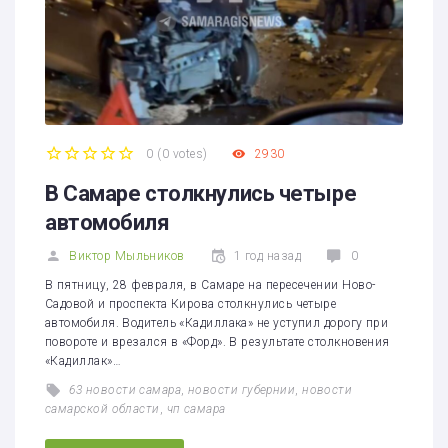
0
(
0 votes
)
2930
1
2
3
4
5
В Самаре столкнулись четыре
автомобиля
Виктор Мыльников
1 год назад
0
В пятницу, 28 февраля, в Самаре на пересечении Ново-
Садовой и проспекта Кирова столкнулись четыре
автомобиля. Водитель «Кадиллака» не уступил дорогу при
повороте и врезался в «Форд». В результате столкновения
«Кадиллак»…
63 новости самара
,
новости губернии
,
новости
самарской области
,
чп самара