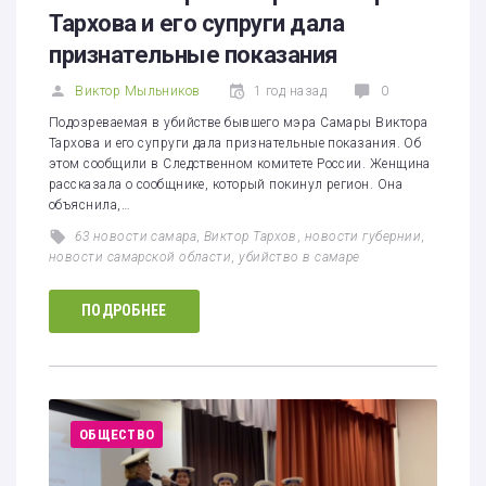
Тархова и его супруги дала
признательные показания
Виктор Мыльников
1 год назад
0
Подозреваемая в убийстве бывшего мэра Самары Виктора
Тархова и его супруги дала признательные показания. Об
этом сообщили в Следственном комитете России. Женщина
рассказала о сообщнике, который покинул регион. Она
объяснила,…
63 новости самара
,
Виктор Тархов
,
новости губернии
,
новости самарской области
,
убийство в самаре
ПОДРОБНЕЕ
ОБЩЕСТВО