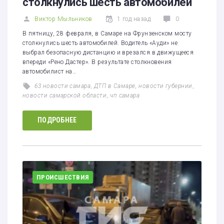
столкнулись шесть автомобилей
Виктор Мыльников
1 год назад
0
В пятницу, 28 февраля, в Самаре на Фрунзенском мосту
столкнулись шесть автомобилей. Водитель «Ауди» не
выбрал безопасную дистанцию и врезался в движущееся
впереди «Рено Дастер». В результате столкновения
автомобилист на…
63 новости самара
,
ДТП в Самаре
,
новости губернии
,
новости самарской области
,
чп самара
ПОДРОБНЕЕ
ПРОИСШЕСТВИЯ