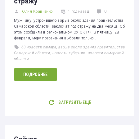
стражу
Юлия Кравченко
1 год назад
0
Мужчину, устроившего взрыв около здания правительства
Самарской области, заключат под стражу на два месяца. Об
этом сообщили в региональном СУ СК РФ. В пятницу, 28
февраля, меру пресечения выбрали только…
63 новости самара
,
взрыв около здания правительства
Самарской области
,
новости губернии
,
новости самарской
области
ПОДРОБНЕЕ
ЗАГРУЗИТЬ ЕЩЁ