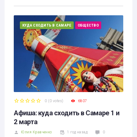
КУДА СХОДИТЬ В САМАРЕ
ОБЩЕСТВО
0
(
0 votes
)
6807
1
2
3
4
5
Афиша: куда сходить в Самаре 1 и
2 марта
Юлия Кравченко
1 год назад
0