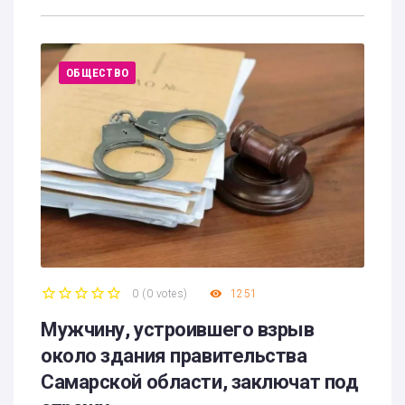
ОБЩЕСТВО
0
(
0 votes
)
1251
1
2
3
4
5
Мужчину, устроившего взрыв
около здания правительства
Самарской области, заключат под