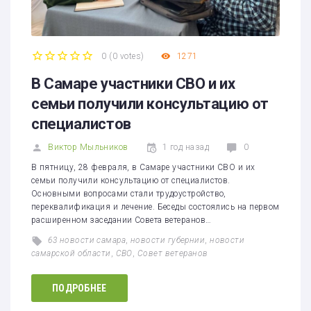
0
(
0 votes
)
1271
1
2
3
4
5
В Самаре участники СВО и их
семьи получили консультацию от
специалистов
Виктор Мыльников
1 год назад
0
В пятницу, 28 февраля, в Самаре участники СВО и их
семьи получили консультацию от специалистов.
Основными вопросами стали трудоустройство,
переквалификация и лечение. Беседы состоялись на первом
расширенном заседании Совета ветеранов…
63 новости самара
,
новости губернии
,
новости
самарской области
,
СВО
,
Совет ветеранов
ПОДРОБНЕЕ