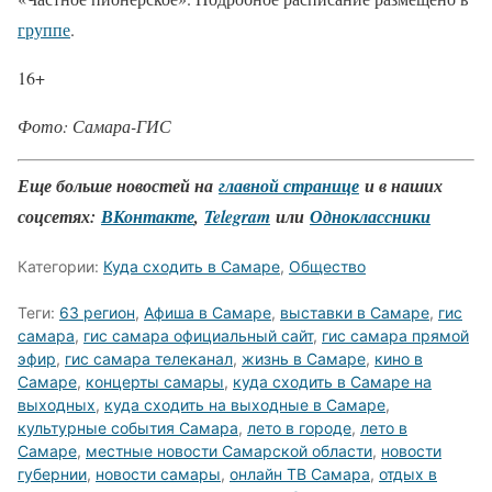
группе
.
16+
Фото: Самара-ГИС
Еще больше новостей на
главной странице
и в наших
соцсетях:
ВКонтакте
,
Telegram
или
Одноклассники
Категории:
Куда сходить в Самаре
,
Общество
Теги:
63 регион
,
Афиша в Самаре
,
выставки в Самаре
,
гис
самара
,
гис самара официальный сайт
,
гис самара прямой
эфир
,
гис самара телеканал
,
жизнь в Самаре
,
кино в
Самаре
,
концерты самары
,
куда сходить в Самаре на
выходных
,
куда сходить на выходные в Самаре
,
культурные события Самара
,
лето в городе
,
лето в
Самаре
,
местные новости Самарской области
,
новости
губернии
,
новости самары
,
онлайн ТВ Самара
,
отдых в