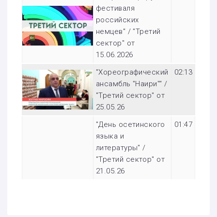
фестиваля
российских
немцев" / "Третий
сектор" от
15.06.2026
"Хореографический
02:13
ансамбль "Наири"" /
"Третий сектор" от
25.05.26
"День осетинского
01:47
языка и
литературы" /
"Третий сектор" от
21.05.26