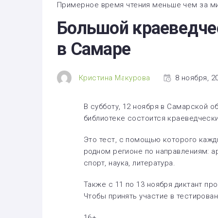
Здоровье
Примерное время чтения меньше чем за м
Большой краеведче
Экономика
в Самаре
Технологии
Политика
Кристина Макурова
8 ноября, 20
В субботу, 12 ноября в Самарской о
библиотеке состоится краеведчески
Это тест, с помощью которого кажд
родном регионе по направлениям: ар
спорт, наука, литература.
Также с 11 по 13 ноября диктант про
Чтобы принять участие в тестирован
16+