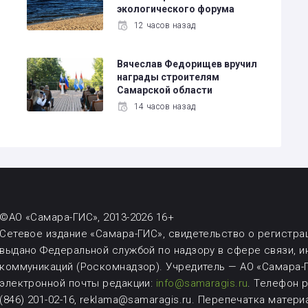
экологического форума
12 часов назад
Вячеслав Федорищев вручил
награды строителям
Самарской области
14 часов назад
©АО «Самара-ГИС», 2013-2026 16+
Сетевое издание «Самара-ГИС», свидетельство о регистрац
выдано Федеральной службой по надзору в сфере связи, 
коммуникаций (Роскомнадзор). Учредитель — АО «Самара-Г
электронной почты редакции:
info@samaragis.ru
.
Телефон ре
(846) 201-02-16, reklama@samaragis.ru.
Перепечатка матери