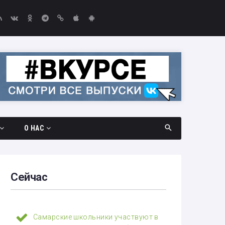
О НАС
дач
Документы
амара —
Вакансии
Сейчас
Выборы-2026
едач
Контакты
Самарские школьники участвуют в