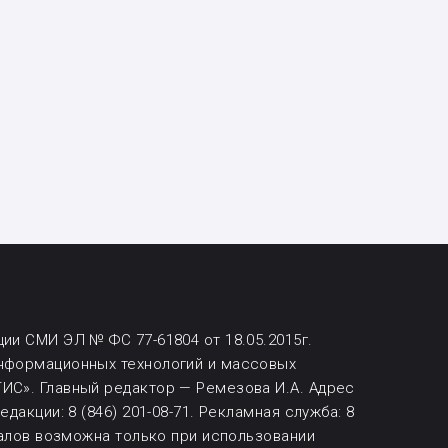
ии СМИ ЭЛ № ФС 77-61804 от 18.05.2015г.
информационных технологий и массовых
ИС». Главный редактор — Ремезова И.А. Адрес
дакции: 8 (846) 201-08-71.
Рекламная служба: 8
алов возможна
только при использовании