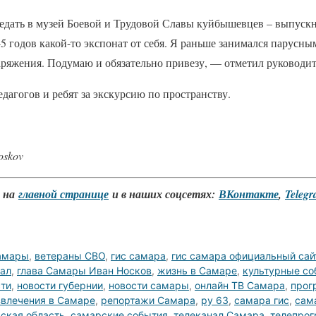
редать в музей Боевой и Трудовой Славы куйбышевцев – выпус
годов какой-то экспонат от себя. Я раньше занимался парусным
аряжения. Подумаю и обязательно привезу, — отметил руководи
дагогов и ребят за экскурсию по пространству.
oskov
о на
главной странице
и в наших соцсетях:
ВКонтакте
,
Teleg
амары
,
ветераны СВО
,
гис самара
,
гис самара официальный сай
нал
,
глава Самары Иван Носков
,
жизнь в Самаре
,
культурные с
сти
,
новости губернии
,
новости самары
,
онлайн ТВ Самара
,
прог
звлечения в Самаре
,
репортажи Самара
,
ру 63
,
самара гис
,
сам
ская область
,
самарские события
,
телеканал Самара
,
телепро