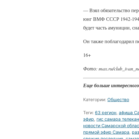
— Взял обязательство пе
юнг ВМФ СССР 1942-1945 
будет часть амуниции, сн
Он также поблагодарил пе
16+
Фото: max.ru/club_ivan_n
Еще больше интересног
Категории:
Общество
Теги:
63 регион
,
афиша С
эфир
,
гис самара телека
новости Самарской обла
прямой эфир Самара
,
ра
свежие последние
,
самар