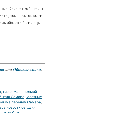
кников Соловецкой школы
 спортом, возможно, это
тель областной столицы.
ram
или
Одноклассники
.
т
,
гис самара прямой
обытия Самара
,
местные
рамма передач Самара
,
ара новости сегодня
грамма Самара