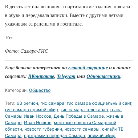
В десять лет она выполняла партизанские задания, прятала
в обувь и передавала записки. Вместе с другими детьми
ухаживала за ранеными в госпитале.
16+
Фото: Самара-ГИС
Еще больше интересного на
главной странице
и в наших
соцсетях:
ВКонтакте
,
Telegram
или
Одноклассники
.
Категории:
Общество
Теги:
63 регион
,
гис самара
,
гис самара официальный сайт
,
гис самара прямой эфир
,
гис самара телеканал
,
глава
Самары Иван Носков
,
День Победы в Самаре
,
жизнь в
Самаре
,
Иван Носков
,
местные новости Самарской
области
,
новости губернии
,
новости самары
,
онлайн ТВ
Самара
,
программа передач Самара
,
прямой эфир