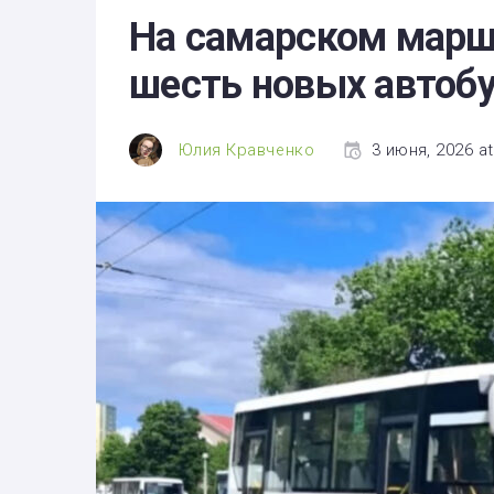
Здоровье
На самарском марш
Экономика
шесть новых автоб
Технологии
Политика
Юлия Кравченко
3 июня, 2026 at