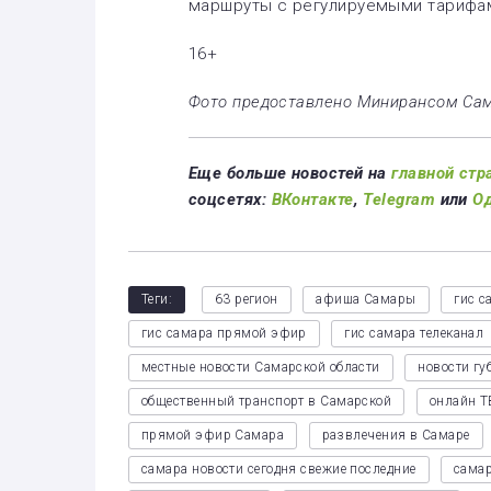
маршруты с регулируемыми тарифам
16+
Фото предоставлено Минирансом Са
Еще больше новостей на
главной стр
соцсетях:
ВКонтакте
,
Telegram
или
О
Теги:
63 регион
афиша Самары
гис с
гис самара прямой эфир
гис самара телеканал
местные новости Самарской области
новости гу
общественный транспорт в Самарской
онлайн Т
прямой эфир Самара
развлечения в Самаре
самара новости сегодня свежие последние
самар