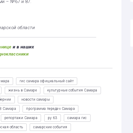
и – №67 и 87.
марской области
анице
и в наших
дноклассники
амара
гис самара официальный сайт
жизнь в Самаре
культурные события Самара
бернии
новости самары
В Самара
программа передач Самара
репортажи Самара
ру 63
самара гис
ская область
самарские события