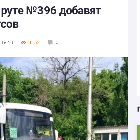
руте №396 добавят
усов
 18:40
1152
0