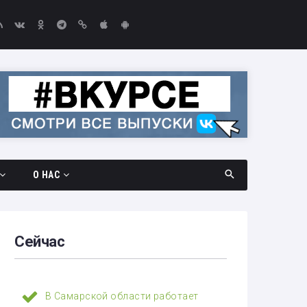
О НАС
дач
Документы
амара —
Вакансии
Сейчас
Выборы-2026
едач
Контакты
В Самарской области работает