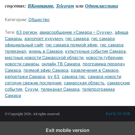
соцсетях:
ВКонтакте
,
Telegram
или
Одноклассники
Категории:
Общество
Теги:
63 регион
,
авиасообщение «Самара – Сухум»
,
афиша
Самары
,
аэропорт курумоч
,
гис самара
,
гис самара
официальный сайт
,
гис самара прямой эфир
,
гис самара
телеканал
,
жизнь в Самаре
,
культурные события Самара
,
местные новости Самарской области
,
новости губернии
,
новости самары
,
онлайн ТВ Самара
,
программа передач
Самара
,
прямой эфир Самара
,
развлечения в Самаре
,
репортажи Самара
,
ру 63
,
самара гис
,
самара новости
сегодня свежие последние
,
самарская область
,
самарские
события
,
Сухум
,
телеканал Самара
,
телепрограмма
Самара
© Copyright 2026. All rights reserved.
BACK TO TOP
Exit mobile version