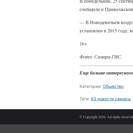
В понедельник, 25 сентяб
сообщили в Приволжско
— В Новодевичьем воздух
установлен в 2015 году, 
16+
Фото: Самара-ГИС
Еще больше интересног
Категории:
Общество
Теги:
63 новости самара
,
© Copyright 2026. All rights reserved