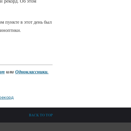
й рекорд. Об этом
м пункте в этот день был
синоптики.
ram
или
Одноклассники.
рекорд
BACK TO TOP