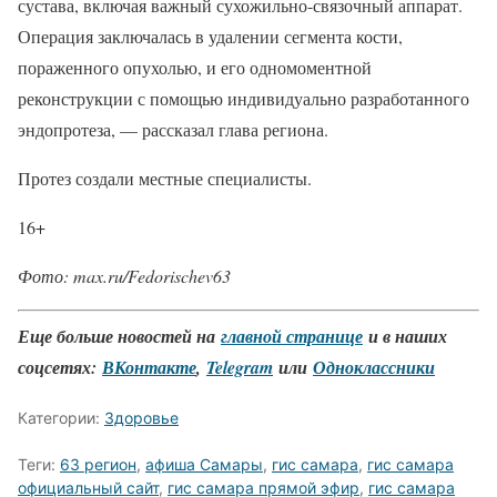
сустава, включая важный сухожильно-связочный аппарат.
Операция заключалась в удалении сегмента кости,
пораженного опухолью, и его одномоментной
реконструкции с помощью индивидуально разработанного
эндопротеза, — рассказал глава региона.
Протез создали местные специалисты.
16+
Фото: max.ru/Fedorischev63
Еще больше новостей на
главной странице
и в наших
соцсетях:
ВКонтакте
,
Telegram
или
Одноклассники
Категории:
Здоровье
Теги:
63 регион
,
афиша Самары
,
гис самара
,
гис самара
официальный сайт
,
гис самара прямой эфир
,
гис самара