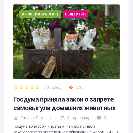
В РОССИИ И В МИРЕ
ОБЩЕСТВО
0
(
0 votes
)
570
1
2
3
4
5
Госдума приняла закон о запрете
самовыгула домашних животных
Евгения Дядченко
3 года назад
0
Госдума во втором и третьем чтениях приняла
законопроект об ответственном обращении с животными. В