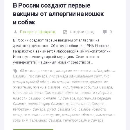
В России создают первые
вакцины от аллергии на кошек
и собак
Екатерина Шагарова
4 недели назад
0
В России создают первые вакцины от аллергии на
домашних животных. Об этом сообщили в РИА Новости.
Разработкой занимается Лаборатория иммунопатологии
Института молекулярной медицины Сеченовского
университета. На данный момент средство от…
63 регион
,
аллергия
,
аллергия на кошек и собак
,
афиша
Самары
,
гис самара
,
гис самара официальный сайт
,
гис
самара прямой эфир
,
гис самара телеканал
,
домашние
животные
,
жизнь в Самаре
,
культурные события Самара
,
местные новости Самарской области
,
новости губернии
,
новости самары
,
онлайн ТВ Самара
,
программа передач
Самара
,
прямой эфир Самара
,
развлечения в Самаре
,
репортажи Самара
,
ру 63
,
самара гис
,
самара новости
сегодня свежие последние
,
самарская область
,
самарские
события
,
телеканал Самара
,
телепрограмма Самара