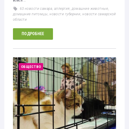
вовсе.…
63 новости самара
,
аллергия
,
домашние животные
,
домашние питомцы
,
новости губернии
,
новости самарской
области
ПОДРОБНЕЕ
ОБЩЕСТВО