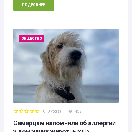
ПОДРОБНЕЕ
ОБЩЕСТВО
0
(
0 votes
)
452
1
2
3
4
5
Самарцам напомнили об аллергии
у домашних животных на