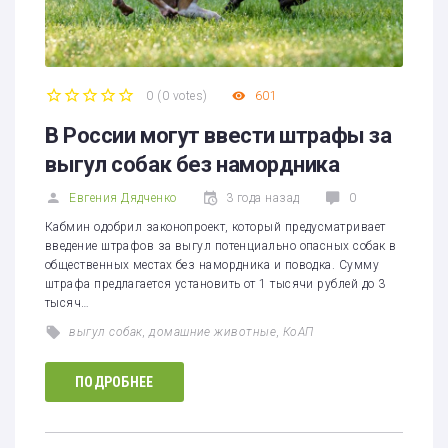
0
(
0 votes
)
601
1
2
3
4
5
В России могут ввести штрафы за
выгул собак без намордника
Евгения Дядченко
3 года назад
0
Кабмин одобрил законопроект, который предусматривает
введение штрафов за выгул потенциально опасных собак в
общественных местах без намордника и поводка. Сумму
штрафа предлагается установить от 1 тысячи рублей до 3
тысяч…
выгул собак
,
домашние животные
,
КоАП
ПОДРОБНЕЕ