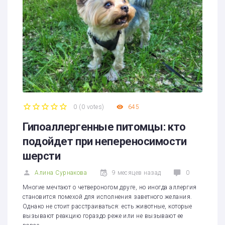
0
(
0 votes
)
645
1
2
3
4
5
Гипоаллергенные питомцы: кто
подойдет при непереносимости
шерсти
Алина Сурнакова
9 месяцев назад
0
Многие мечтают о четвероногом друге, но иногда аллергия
становится помехой для исполнения заветного желания.
Однако не стоит расстраиваться: есть животные, которые
вызывают реакцию гораздо реже или не вызывают ее