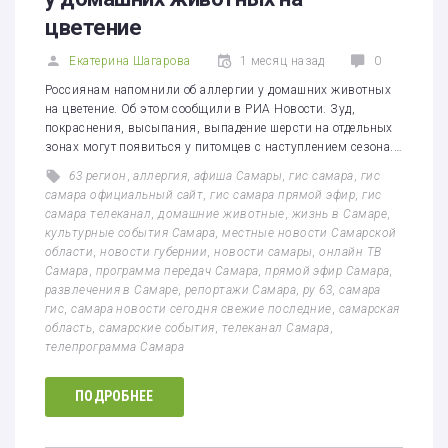
цветение
Екатерина Шагарова
1 месяц назад
0
Россиянам напомнили об аллергии у домашних животных
на цветение. Об этом сообщили в РИА Новости. Зуд,
покраснения, высыпания, выпадение шерсти на отдельных
зонах могут появиться у питомцев с наступлением сезона.…
63 регион
,
аллергия
,
афиша Самары
,
гис самара
,
гис
самара официальный сайт
,
гис самара прямой эфир
,
гис
самара телеканал
,
домашние животные
,
жизнь в Самаре
,
культурные события Самара
,
местные новости Самарской
области
,
новости губернии
,
новости самары
,
онлайн ТВ
Самара
,
программа передач Самара
,
прямой эфир Самара
,
развлечения в Самаре
,
репортажи Самара
,
ру 63
,
самара
гис
,
самара новости сегодня свежие последние
,
самарская
область
,
самарские события
,
телеканал Самара
,
телепрограмма Самара
ПОДРОБНЕЕ