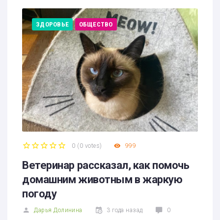
ЗДОРОВЬЕ
ОБЩЕСТВО
0
(
0 votes
)
999
1
2
3
4
5
Ветеринар рассказал, как помочь
домашним животным в жаркую
погоду
Дарья Долинина
3 года назад
0