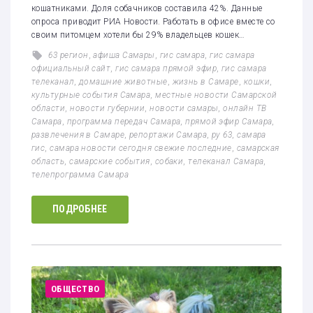
кошатниками. Доля собачников составила 42%. Данные
опроса приводит РИА Новости. Работать в офисе вместе со
своим питомцем хотели бы 29% владельцев кошек…
63 регион
,
афиша Самары
,
гис самара
,
гис самара
официальный сайт
,
гис самара прямой эфир
,
гис самара
телеканал
,
домашние животные
,
жизнь в Самаре
,
кошки
,
культурные события Самара
,
местные новости Самарской
области
,
новости губернии
,
новости самары
,
онлайн ТВ
Самара
,
программа передач Самара
,
прямой эфир Самара
,
развлечения в Самаре
,
репортажи Самара
,
ру 63
,
самара
гис
,
самара новости сегодня свежие последние
,
самарская
область
,
самарские события
,
собаки
,
телеканал Самара
,
телепрограмма Самара
ПОДРОБНЕЕ
ОБЩЕСТВО