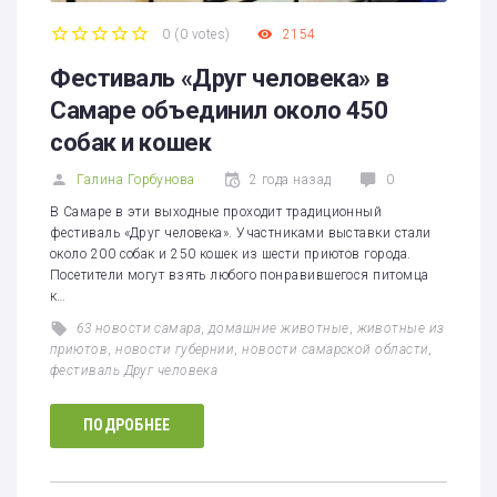
0
(
0 votes
)
2154
1
2
3
4
5
Фестиваль «Друг человека» в
Самаре объединил около 450
собак и кошек
Галина Горбунова
2 года назад
0
В Самаре в эти выходные проходит традиционный
фестиваль «Друг человека». Участниками выставки стали
около 200 собак и 250 кошек из шести приютов города.
Посетители могут взять любого понравившегося питомца
к…
63 новости самара
,
домашние животные
,
животные из
приютов
,
новости губернии
,
новости самарской области
,
фестиваль Друг человека
ПОДРОБНЕЕ