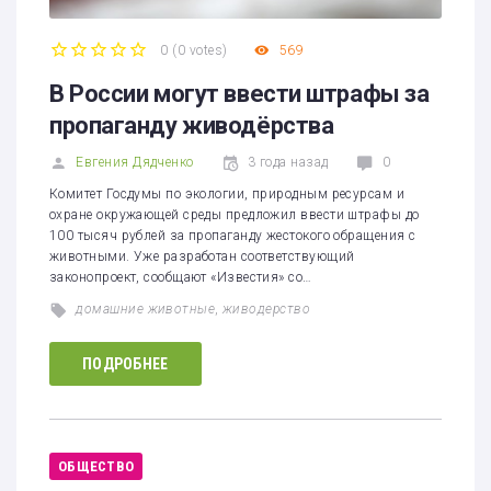
0
(
0 votes
)
569
1
2
3
4
5
В России могут ввести штрафы за
пропаганду живодёрства
Евгения Дядченко
3 года назад
0
Комитет Госдумы по экологии, природным ресурсам и
охране окружающей среды предложил ввести штрафы до
100 тысяч рублей за пропаганду жестокого обращения с
животными. Уже разработан соответствующий
законопроект, сообщают «Известия» со…
домашние животные
,
живодерство
ПОДРОБНЕЕ
ОБЩЕСТВО