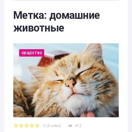
Метка:
домашние
животные
ОБЩЕСТВО
0
(
0 votes
)
412
1
2
3
4
5