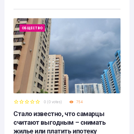
ОБЩЕСТВО
0
(
0 votes
)
754
1
2
3
4
5
Стало известно, что самарцы
считают выгодным – снимать
жилье или платить ипотеку