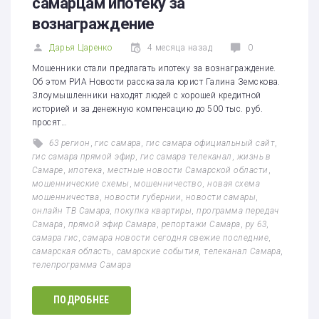
самарцам ипотеку за
вознаграждение
Дарья Царенко
4 месяца назад
0
Мошенники стали предлагать ипотеку за вознаграждение.
Об этом РИА Новости рассказала юрист Галина Земскова.
Злоумышленники находят людей с хорошей кредитной
историей и за денежную компенсацию до 500 тыс. руб.
просят…
63 регион
,
гис самара
,
гис самара официальный сайт
,
гис самара прямой эфир
,
гис самара телеканал
,
жизнь в
Самаре
,
ипотека
,
местные новости Самарской области
,
мошеннические схемы
,
мошенничество
,
новая схема
мошенничества
,
новости губернии
,
новости самары
,
онлайн ТВ Самара
,
покупка квартиры
,
программа передач
Самара
,
прямой эфир Самара
,
репортажи Самара
,
ру 63
,
самара гис
,
самара новости сегодня свежие последние
,
самарская область
,
самарские события
,
телеканал Самара
,
телепрограмма Самара
ПОДРОБНЕЕ