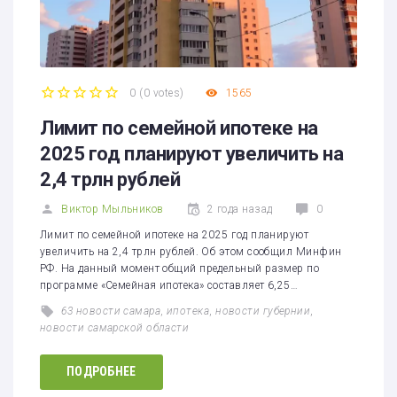
0
(
0 votes
)
1565
1
2
3
4
5
Лимит по семейной ипотеке на
2025 год планируют увеличить на
2,4 трлн рублей
Виктор Мыльников
2 года назад
0
Лимит по семейной ипотеке на 2025 год планируют
увеличить на 2,4 трлн рублей. Об этом сообщил Минфин
РФ. На данный момент общий предельный размер по
программе «Семейная ипотека» составляет 6,25…
63 новости самара
,
ипотека
,
новости губернии
,
новости самарской области
ПОДРОБНЕЕ