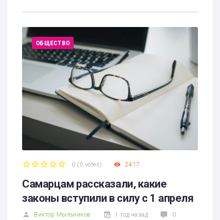
ОБЩЕСТВО
0
(
0 votes
)
2417
1
2
3
4
5
Самарцам рассказали, какие
законы вступили в силу с 1 апреля
Виктор Мыльников
1 год назад
0