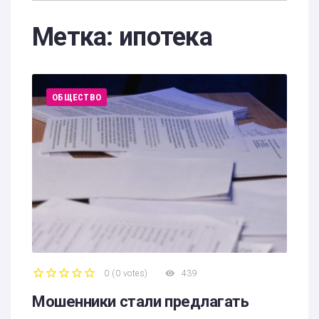
Метка:
ипотека
ОБЩЕСТВО
0
(
0 votes
)
439
1
2
3
4
5
Мошенники стали предлагать