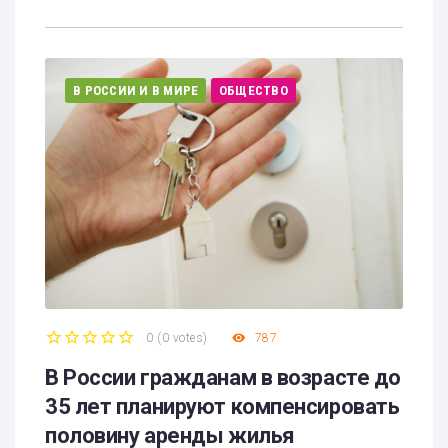
В РОССИИ И В МИРЕ
ОБЩЕСТВО
0
(
0 votes
)
787
1
2
3
4
5
В России гражданам в возрасте до
35 лет планируют компенсировать
половину аренды жилья