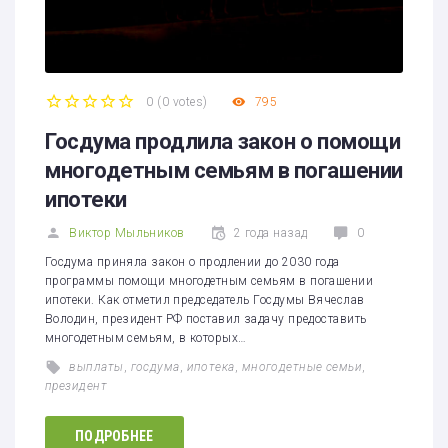
0
(
0 votes
)
795
1
2
3
4
5
Госдума продлила закон о помощи
многодетным семьям в погашении
ипотеки
Виктор Мыльников
2 года назад
0
Госдума приняла закон о продлении до 2030 года
программы помощи многодетным семьям в погашении
ипотеки. Как отметил председатель Госдумы Вячеслав
Володин, президент РФ поставил задачу предоставить
многодетным семьям, в которых…
выплаты
,
госдума
,
ипотека
,
многодетные семьи
,
президент
ПОДРОБНЕЕ