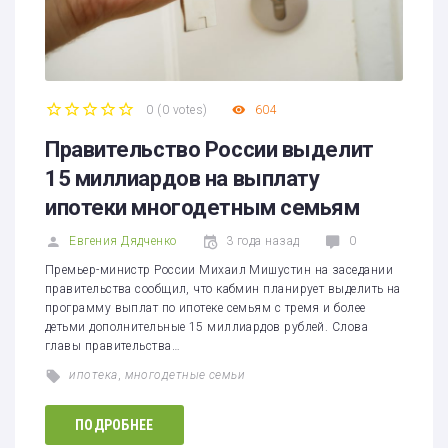
0
(
0 votes
)
604
1
2
3
4
5
Правительство России выделит
15 миллиардов на выплату
ипотеки многодетным семьям
Евгения Дядченко
3 года назад
0
Премьер-министр России Михаил Мишустин на заседании
правительства сообщил, что кабмин планирует выделить на
программу выплат по ипотеке семьям с тремя и более
детьми дополнительные 15 миллиардов рублей. Слова
главы правительства…
ипотека
,
многодетные семьи
ПОДРОБНЕЕ