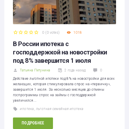
0
(
0 votes
)
1018
1
2
3
4
5
В России ипотека с
господдержкой на новостройки
под 8% завершится 1 июля
Татьяна Петунина
2 года назад
0
Действие льготной ипотеки под 8% на новостройки для всех
желающих, которая стимулировала спрос на «первичку»,
завершится 1 июля. За несколько месяцев до отмены
госпрограммы спрос на займы с господдержкой
увеличился.…
ипотека
,
льготная семейная ипотека
ПОДРОБНЕЕ