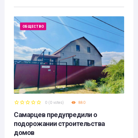
ОБЩЕСТВО
0
(
0 votes
)
880
1
2
3
4
5
Самарцев предупредили о
подорожании строительства
домов