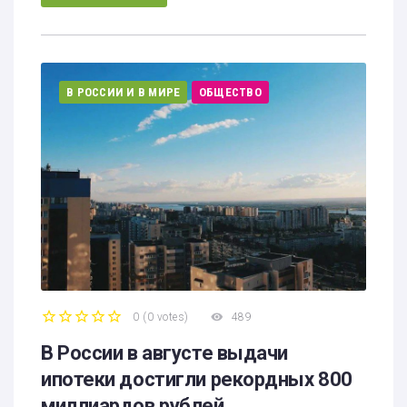
В РОССИИ И В МИРЕ
ОБЩЕСТВО
0
(
0 votes
)
489
1
2
3
4
5
В России в августе выдачи
ипотеки достигли рекордных 800
миллиардов рублей