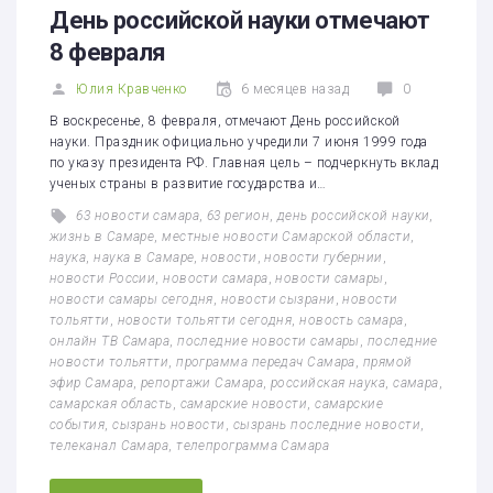
День российской науки отмечают
8 февраля
Юлия Кравченко
6 месяцев назад
0
В воскресенье, 8 февраля, отмечают День российской
науки. Праздник официально учредили 7 июня 1999 года
по указу президента РФ. Главная цель – подчеркнуть вклад
ученых страны в развитие государства и…
63 новости самара
,
63 регион
,
день российской науки
,
жизнь в Самаре
,
местные новости Самарской области
,
наука
,
наука в Самаре
,
новости
,
новости губернии
,
новости России
,
новости самара
,
новости самары
,
новости самары сегодня
,
новости сызрани
,
новости
тольятти
,
новости тольятти сегодня
,
новость самара
,
онлайн ТВ Самара
,
последние новости самары
,
последние
новости тольятти
,
программа передач Самара
,
прямой
эфир Самара
,
репортажи Самара
,
российская наука
,
самара
,
самарская область
,
самарские новости
,
самарские
события
,
сызрань новости
,
сызрань последние новости
,
телеканал Самара
,
телепрограмма Самара