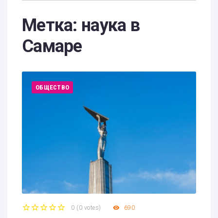
Метка:
наука в
Самаре
ОБЩЕСТВО
0
(
0 votes
)
690
1
2
3
4
5