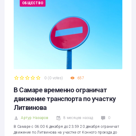
ОБЩЕСТВО
0
(
0 votes
)
657
1
2
3
4
5
В Самаре временно ограничат
движение транспорта по участку
Литвинова
Артур Назаров
8 месяцев назад
0
В Самаре с 06:00 6 декабря до 23:59 20 декабря ограничат
движение по Литвинова на участке от Конного проезда до