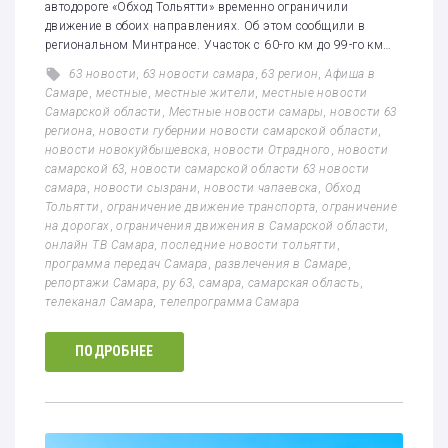
автодороге «Обход Тольятти» временно ограничили
движение в обоих направлениях. Об этом сообщили в
региональном Минтрансе. Участок с 60-го км до 99-го км…
63 новости
,
63 новости самара
,
63 регион
,
Афиша в
Самаре
,
местные
,
местные жители
,
местные новости
Самарской области
,
Местные новости самары
,
новости 63
региона
,
новости губернии новости самарской области
,
новости новокуйбышевска
,
новости Отрадного
,
новости
самарской 63
,
новости самарской области 63 новости
самара
,
новости сызрани
,
новости чапаевска
,
Обход
Тольятти
,
ограничение движение транспорта
,
ограничение
на дорогах
,
ограничения движения в Самарской области
,
онлайн ТВ Самара
,
последние новости тольятти
,
программа передач Самара
,
развлечения в Самаре
,
репортажи Самара
,
ру 63
,
самара
,
самарская область
,
телеканал Самара
,
телепрограмма Самара
ПОДРОБНЕЕ