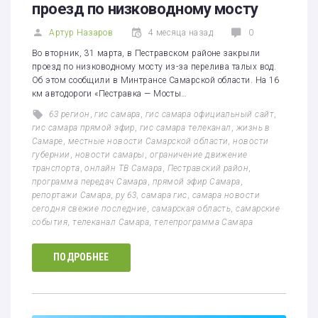
проезд по низководному мосту
Артур Назаров
4 месяца назад
0
Во вторник, 31 марта, в Пестравском районе закрыли
проезд по низководному мосту из-за перелива талых вод.
Об этом сообщили в Минтрансе Самарской области. На 16
км автодороги «Пестравка — Мосты…
63 регион
,
гис самара
,
гис самара официальный сайт
,
гис самара прямой эфир
,
гис самара телеканал
,
жизнь в
Самаре
,
местные новости Самарской области
,
новости
губернии
,
новости самары
,
ограничение движение
транспорта
,
онлайн ТВ Самара
,
Пестравский район
,
программа передач Самара
,
прямой эфир Самара
,
репортажи Самара
,
ру 63
,
самара гис
,
самара новости
сегодня свежие последние
,
самарская область
,
самарские
события
,
телеканал Самара
,
телепрограмма Самара
ПОДРОБНЕЕ