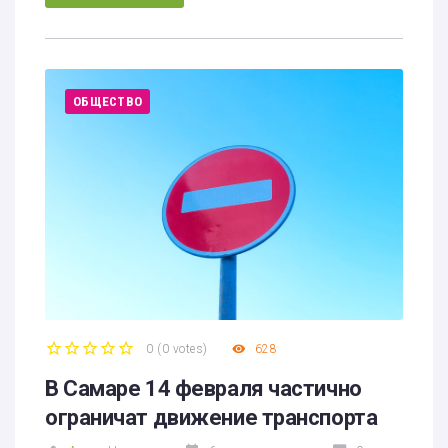
ОБЩЕСТВО
0
(
0 votes
)
628
1
2
3
4
5
В Самаре 14 февраля частично
ограничат движение транспорта