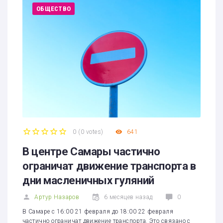
ОБЩЕСТВО
0
(
0 votes
)
641
1
2
3
4
5
В центре Самары частично
ограничат движение транспорта в
дни масленичных гуляний
Артур Назаров
6 месяцев назад
0
В Самаре с 16:00 21 февраля до 18:00 22 февраля
частично ограничат движение транспорта. Это связано с