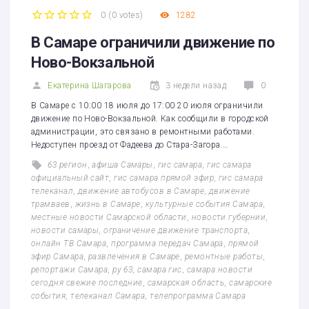
0
(
0 votes
)
1282
1
2
3
4
5
В Самаре ограничили движение по
Ново-Вокзальной
Екатерина Шагарова
3 недели назад
0
В Самаре c 10:00 18 июля до 17:00 20 июля ограничили
движение по Ново-Вокзальной. Как сообщили в городской
администрации, это связано в ремонтными работами.
Недоступен проезд от Фадеева до Стара-Загора.…
63 регион
,
афиша Самары
,
гис самара
,
гис самара
официальный сайт
,
гис самара прямой эфир
,
гис самара
телеканал
,
движение автобусов в Самаре
,
движение
трамваев
,
жизнь в Самаре
,
культурные события Самара
,
местные новости Самарской области
,
новости губернии
,
новости самары
,
ограничение движение транспорта
,
онлайн ТВ Самара
,
программа передач Самара
,
прямой
эфир Самара
,
развлечения в Самаре
,
ремонтные работы
,
репортажи Самара
,
ру 63
,
самара гис
,
самара новости
сегодня свежие последние
,
самарская область
,
самарские
события
,
телеканал Самара
,
телепрограмма Самара