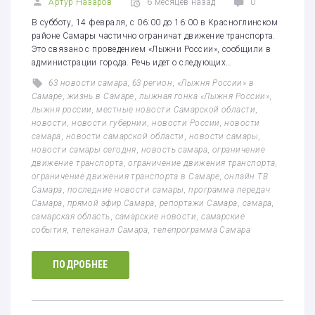
Артур Назаров
6 месяцев назад
0
В субботу, 14 февраля, с 06:00 до 16:00 в Красноглинском
районе Самары частично ограничат движение транспорта.
Это связано с проведением «Лыжни России», сообщили в
администрации города. Речь идет о следующих…
63 новости самара
,
63 регион
,
«Лыжня России» в
Самаре
,
жизнь в Самаре
,
лыжная гонка «Лыжня России»
,
лыжня россии
,
местные новости Самарской области
,
новости
,
новости губернии
,
новости России
,
новости
самара
,
новости самарской области
,
новости самары
,
новости самары сегодня
,
новость самара
,
ограничение
движение транспорта
,
ограничение движения транспорта
,
ограничение движения транспорта в Самаре
,
онлайн ТВ
Самара
,
последние новости самары
,
программа передач
Самара
,
прямой эфир Самара
,
репортажи Самара
,
самара
,
самарская область
,
самарские новости
,
самарские
события
,
телеканал Самара
,
телепрограмма Самара
ПОДРОБНЕЕ