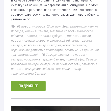
В Самаре временно ограничат движение транспорта по
участку Челюскинцев на пересечении с Мичурина. Об этом
сообщили в региональной Госавтоинспекции. Это связано
со строительством участка теплотрассы для нового объекта.
Движение по…
63 новости самара
,
63 регион
,
Временное ограничение
проезда
,
жизнь в Самаре
,
местные новости Самарской
области
,
новости
,
новости губернии
,
новости России
,
новости самара
,
новости самарской области
,
новости
самары
,
новости самары сегодня
,
новость самара
,
ограничение движение транспорта
,
ограничения движения
транспорта
,
онлайн ТВ Самара
,
последние новости
самары
,
программа передач Самара
,
прямой эфир Самара
,
репортажи Самара
,
самара
,
самарская область
,
самарские
новости
,
самарские события
,
телеканал Самара
,
телепрограмма Самара
ПОДРОБНЕЕ