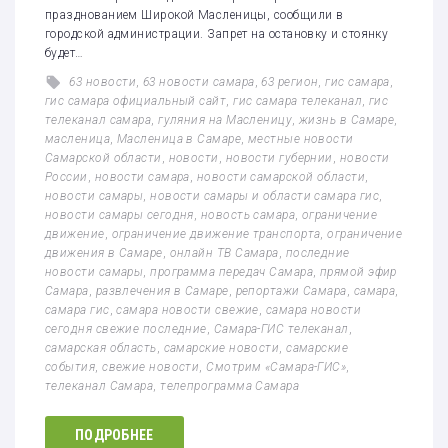
празднованием Широкой Масленицы, сообщили в
городской администрации. Запрет на остановку и стоянку
будет…
63 новости
,
63 новости самара
,
63 регион
,
гис самара
,
гис самара официальный сайт
,
гис самара телеканал
,
гис
телеканал самара
,
гуляния на Масленицу
,
жизнь в Самаре
,
масленица
,
Масленица в Самаре
,
местные новости
Самарской области
,
новости
,
новости губернии
,
новости
России
,
новости самара
,
новости самарской области
,
новости самары
,
новости самары и области самара гис
,
новости самары сегодня
,
новость самара
,
ограничение
движение
,
ограничение движение транспорта
,
ограничение
движения в Самаре
,
онлайн ТВ Самара
,
последние
новости самары
,
программа передач Самара
,
прямой эфир
Самара
,
развлечения в Самаре
,
репортажи Самара
,
самара
,
самара гис
,
самара новости свежие
,
самара новости
сегодня свежие последние
,
Самара-ГИС телеканал
,
самарская область
,
самарские новости
,
самарские
события
,
свежие новости
,
Смотрим «Самара-ГИС»
,
телеканал Самара
,
телепрограмма Самара
ПОДРОБНЕЕ