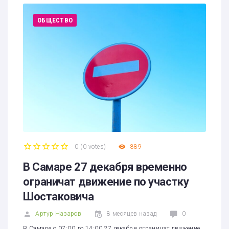
ОБЩЕСТВО
0
(
0 votes
)
889
1
2
3
4
5
В Самаре 27 декабря временно
ограничат движение по участку
Шостаковича
Артур Назаров
8 месяцев назад
0
В Самаре с 07:00 до 14:00 27 декабря ограничат движение