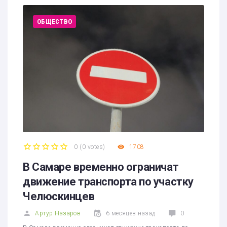
ОБЩЕСТВО
0
(
0 votes
)
1708
1
2
3
4
5
В Самаре временно ограничат
движение транспорта по участку
Челюскинцев
Артур Назаров
6 месяцев назад
0