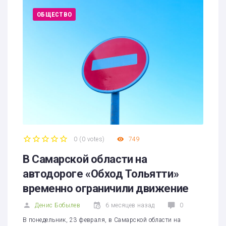
ОБЩЕСТВО
0
(
0 votes
)
749
1
2
3
4
5
В Самарской области на
автодороге «Обход Тольятти»
временно ограничили движение
Денис Бобылев
6 месяцев назад
0
В понедельник, 23 февраля, в Самарской области на