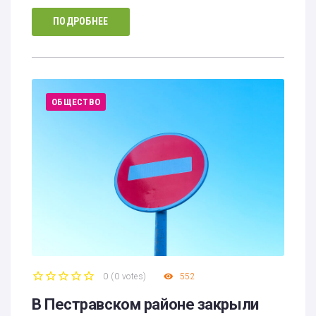
ПОДРОБНЕЕ
ОБЩЕСТВО
0
(
0 votes
)
552
1
2
3
4
5
В Пестравском районе закрыли