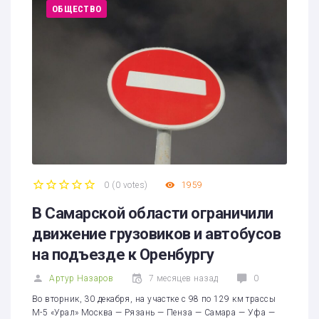
ОБЩЕСТВО
0
(
0 votes
)
1959
1
2
3
4
5
В Самарской области ограничили
движение грузовиков и автобусов
на подъезде к Оренбургу
Артур Назаров
7 месяцев назад
0
Во вторник, 30 декабря, на участке с 98 по 129 км трассы
М-5 «Урал» Москва — Рязань — Пенза — Самара — Уфа —