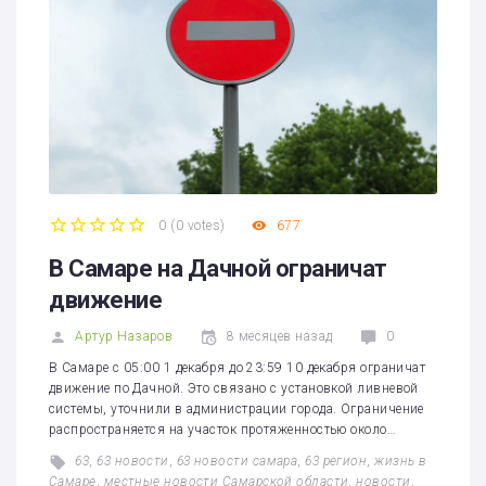
0
(
0 votes
)
677
1
2
3
4
5
В Самаре на Дачной ограничат
движение
Артур Назаров
8 месяцев назад
0
В Самаре с 05:00 1 декабря до 23:59 10 декабря ограничат
движение по Дачной. Это связано с установкой ливневой
системы, уточнили в администрации города. Ограничение
распространяется на участок протяженностью около…
63
,
63 новости
,
63 новости самара
,
63 регион
,
жизнь в
Самаре
,
местные новости Самарской области
,
новости
,