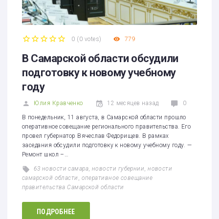
0
(
0 votes
)
779
1
2
3
4
5
В Самарской области обсудили
подготовку к новому учебному
году
Юлия Кравченко
12 месяцев назад
0
В понедельник, 11 августа, в Самарской области прошло
оперативное совещание регионального правительства. Его
провел губернатор Вячеслав Федорищев. В рамках
заседания обсудили подготовку к новому учебному году. —
Ремонт школ –…
63 новости самара
,
новости губернии
,
новости
самарской области
,
оперативное совещание
правительства Самарской области
ПОДРОБНЕЕ