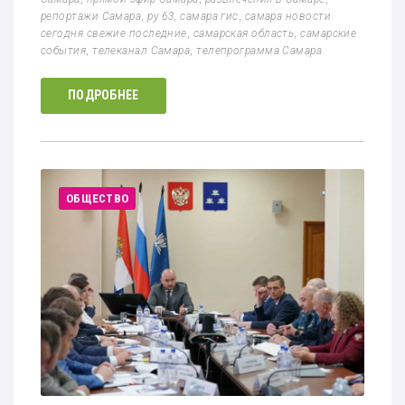
репортажи Самара
,
ру 63
,
самара гис
,
самара новости
сегодня свежие последние
,
самарская область
,
самарские
события
,
телеканал Самара
,
телепрограмма Самара
ПОДРОБНЕЕ
ОБЩЕСТВО