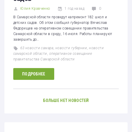
Юлия Кравченко
1 год назад
0
В Самарской области проведут капремонт 182 школ и
детских садов. Об этом сообщил губернатор Вячеслав
Федорищев на оперативном совещании правительства
Самарской области в среду, 16 июля. Работы планируют
завершить до…
63 новости самара
,
новости губернии
,
новости
самарской области
,
оперативное совещание
правительства Самарской области
ПОДРОБНЕЕ
БОЛЬШЕ НЕТ НОВОСТЕЙ