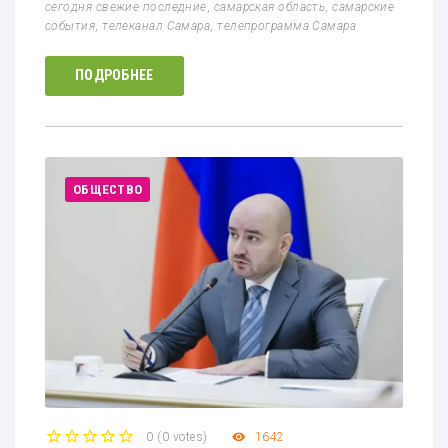
сегодня свежие последние
,
самарская область
,
самарские
события
,
телеканал Самара
,
телепрограмма Самара
ПОДРОБНЕЕ
ОБЩЕСТВО
0
(
0 votes
)
1642