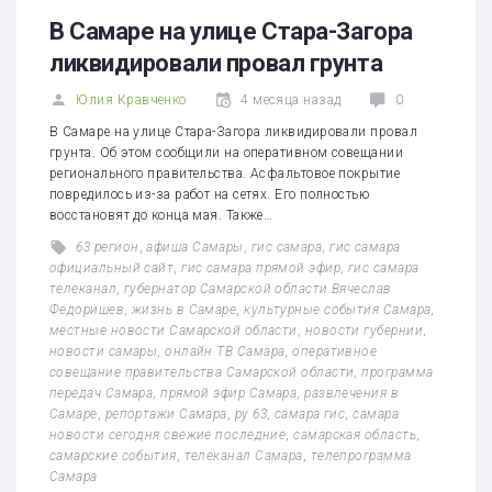
1
2
3
4
5
В Самаре на улице Стара-Загора
ликвидировали провал грунта
Юлия Кравченко
4 месяца назад
0
В Самаре на улице Стара-Загора ликвидировали провал
грунта. Об этом сообщили на оперативном совещании
регионального правительства. Асфальтовое покрытие
повредилось из-за работ на сетях. Его полностью
восстановят до конца мая. Также…
63 регион
,
афиша Самары
,
гис самара
,
гис самара
официальный сайт
,
гис самара прямой эфир
,
гис самара
телеканал
,
губернатор Самарской области Вячеслав
Федоришев
,
жизнь в Самаре
,
культурные события Самара
,
местные новости Самарской области
,
новости губернии
,
новости самары
,
онлайн ТВ Самара
,
оперативное
совещание правительства Самарской области
,
программа
передач Самара
,
прямой эфир Самара
,
развлечения в
Самаре
,
репортажи Самара
,
ру 63
,
самара гис
,
самара
новости сегодня свежие последние
,
самарская область
,
самарские события
,
телеканал Самара
,
телепрограмма
Самара