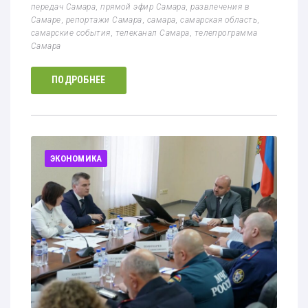
передач Самара
,
прямой эфир Самара
,
развлечения в
Самаре
,
репортажи Самара
,
самара
,
самарская область
,
самарские события
,
телеканал Самара
,
телепрограмма
Самара
ПОДРОБНЕЕ
ЭКОНОМИКА