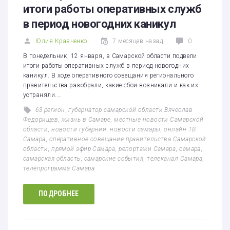
итоги работы оперативных служб
в период новогодних каникул
Юлия Кравченко
7 месяцев назад
0
В понедельник, 12 января, в Самарской области подвели
итоги работы оперативных служб в период новогодних
каникул. В ходе оперативного совещания регионального
правительства разобрали, какие сбои возникали и как их
устраняли.…
63 регион
,
губернатор самарской области Вячеслав
Федорищев
,
жизнь в Самаре
,
местные новости Самарской
области
,
новости губернии
,
новости самары
,
онлайн ТВ
Самара
,
оперативное совещание правительства Самарской
области
,
прямой эфир Самара
,
репортажи Самара
,
самара
,
самарская область
,
самарские события
,
телеканал Самара
,
телепрограмма Самара
ПОДРОБНЕЕ