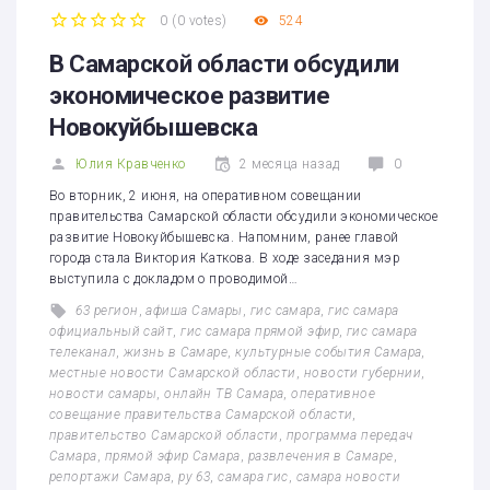
0
(
0 votes
)
524
1
2
3
4
5
В Самарской области обсудили
экономическое развитие
Новокуйбышевска
Юлия Кравченко
2 месяца назад
0
Во вторник, 2 июня, на оперативном совещании
правительства Самарской области обсудили экономическое
развитие Новокуйбышевска. Напомним, ранее главой
города стала Виктория Каткова. В ходе заседания мэр
выступила с докладом о проводимой…
63 регион
,
афиша Самары
,
гис самара
,
гис самара
официальный сайт
,
гис самара прямой эфир
,
гис самара
телеканал
,
жизнь в Самаре
,
культурные события Самара
,
местные новости Самарской области
,
новости губернии
,
новости самары
,
онлайн ТВ Самара
,
оперативное
совещание правительства Самарской области
,
правительство Самарской области
,
программа передач
Самара
,
прямой эфир Самара
,
развлечения в Самаре
,
репортажи Самара
,
ру 63
,
самара гис
,
самара новости