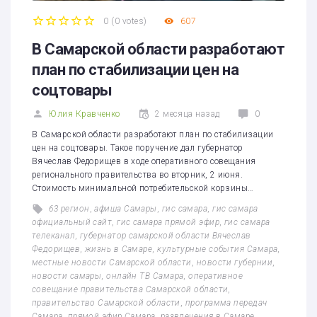
0
(
0 votes
)
607
1
2
3
4
5
В Самарской области разработают
план по стабилизации цен на
соцтовары
Юлия Кравченко
2 месяца назад
0
В Самарской области разработают план по стабилизации
цен на соцтовары. Такое поручение дал губернатор
Вячеслав Федорищев в ходе оперативного совещания
регионального правительства во вторник, 2 июня.
Стоимость минимальной потребительской корзины…
63 регион
,
афиша Самары
,
гис самара
,
гис самара
официальный сайт
,
гис самара прямой эфир
,
гис самара
телеканал
,
губернатор самарской области Вячеслав
Федорищев
,
жизнь в Самаре
,
культурные события Самара
,
местные новости Самарской области
,
новости губернии
,
новости самары
,
онлайн ТВ Самара
,
оперативное
совещание правительства Самарской области
,
правительство Самарской области
,
программа передач
Самара
,
прямой эфир Самара
,
развлечения в Самаре
,