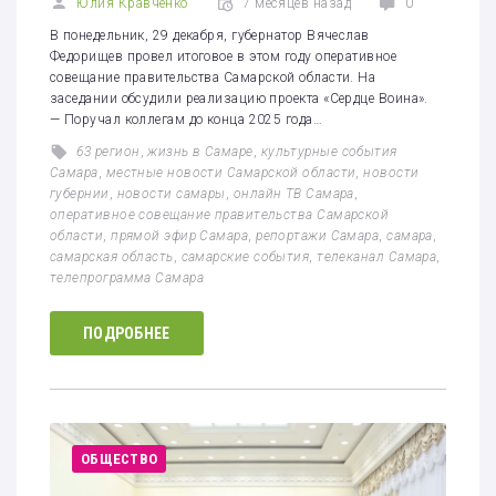
Юлия Кравченко
7 месяцев назад
0
В понедельник, 29 декабря, губернатор Вячеслав
Федорищев провел итоговое в этом году оперативное
совещание правительства Самарской области. На
заседании обсудили реализацию проекта «Сердце Воина».
— Поручал коллегам до конца 2025 года…
63 регион
,
жизнь в Самаре
,
культурные события
Самара
,
местные новости Самарской области
,
новости
губернии
,
новости самары
,
онлайн ТВ Самара
,
оперативное совещание правительства Самарской
области
,
прямой эфир Самара
,
репортажи Самара
,
самара
,
самарская область
,
самарские события
,
телеканал Самара
,
телепрограмма Самара
ПОДРОБНЕЕ
ОБЩЕСТВО