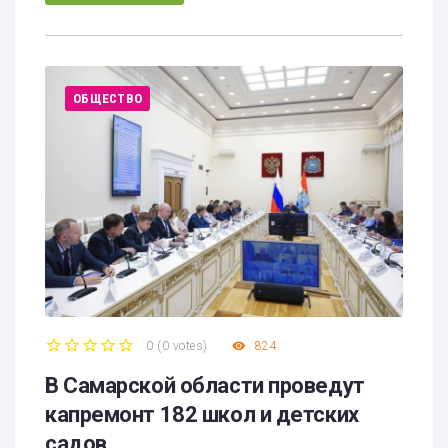
ОБЩЕСТВО
0
(
0 votes
)
824
1
2
3
4
5
В Самарской области проведут
капремонт 182 школ и детских
садов