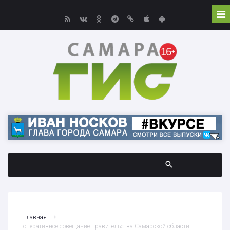
Главная
оперативное совещание правительства Самарской области