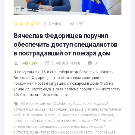
0
(
0 votes
)
492
1
2
3
4
5
Вячеслав Федорищев поручил
обеспечить доступ специалистов
в пострадавший от пожара дом
Редакция
2 месяца назад
0
В понедельник, 15 июня, губернатор Самарской области
Вячеслав Федорищев на оперативном совещании
прокомментировал ситуацию с пожаром в доме №20 на
улице 22 Партсъезда. Глава региона поручил министерству
ЖКХ оказывать максимальное…
63 регион
,
афиша Самары
,
губернатор самарской
области Вячеслав Федорищев
,
жизнь в Самаре
,
культурные
события Самара
,
местные новости Самарской области
,
новости губернии
,
новости самары
,
онлайн ТВ Самара
,
оперативное совещание правительства Самарской
области
,
правительство Самарской области
,
программа