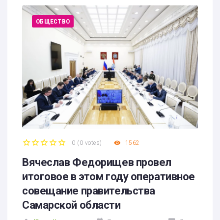
ОБЩЕСТВО
0
(
0 votes
)
1562
1
2
3
4
5
Вячеслав Федорищев провел
итоговое в этом году оперативное
совещание правительства
Самарской области