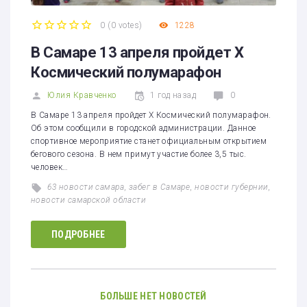
0
(
0 votes
)
1228
1
2
3
4
5
В Самаре 13 апреля пройдет Х
Космический полумарафон
Юлия Кравченко
1 год назад
0
В Самаре 13 апреля пройдет Х Космический полумарафон.
Об этом сообщили в городской администрации. Данное
спортивное мероприятие станет официальным открытием
бегового сезона. В нем примут участие более 3,5 тыс.
человек…
63 новости самара
,
забег в Самаре
,
новости губернии
,
новости самарской области
ПОДРОБНЕЕ
БОЛЬШЕ НЕТ НОВОСТЕЙ