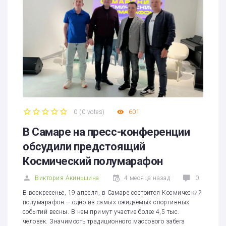
0
(
0 votes
)
601
1
2
3
4
5
В Самаре на пресс-конференции
обсудили предстоящий
Космический полумарафон
Виктория Акиньшина
4 месяца назад
0
В воскресенье, 19 апреля, в Самаре состоится Космический
полумарафон — одно из самых ожидаемых спортивных
событий весны. В нем примут участие более 4,5 тыс.
человек. Значимость традиционного массового забега