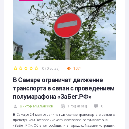
0
(
0 votes
)
1074
1
2
3
4
5
В Самаре ограничат движение
транспорта в связи с проведением
полумарафона «ЗаБег.РФ»
Виктор Мыльников
1 год назад
0
В Самаре 24 мая ограничат движение транспорта в связи с
проведением Всероссийского массового полумарафона
«ЗаБег.РФ». Об этом сообщили в городской администрации.