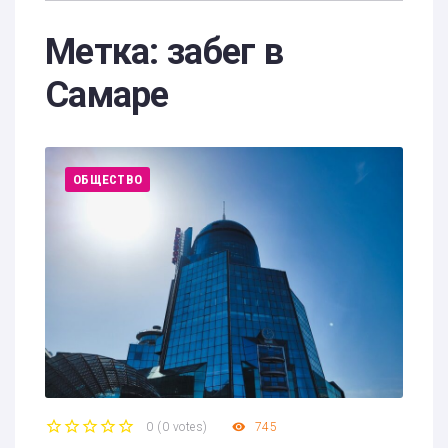
Метка:
забег в
Самаре
ОБЩЕСТВО
0
(
0 votes
)
745
1
2
3
4
5