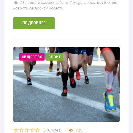
63 новости самара
,
забег в Самаре
,
новости губернии
,
новости самарской области
ПОДРОБНЕЕ
ОБЩЕСТВО
СПОРТ
0
(
0 votes
)
705