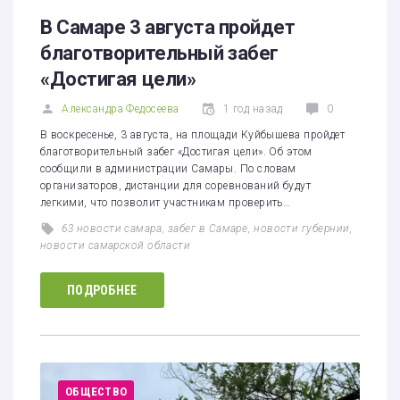
1
2
3
4
5
В Самаре 3 августа пройдет
благотворительный забег
«Достигая цели»
Александра Федосеева
1 год назад
0
В воскресенье, 3 августа, на площади Куйбышева пройдет
благотворительный забег «Достигая цели». Об этом
сообщили в администрации Самары. По словам
организаторов, дистанции для соревнований будут
легкими, что позволит участникам проверить…
63 новости самара
,
забег в Самаре
,
новости губернии
,
новости самарской области
ПОДРОБНЕЕ
ОБЩЕСТВО