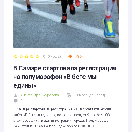
0
(
0 votes
)
736
1
2
3
4
5
В Самаре стартовала регистрация
на полумарафон «В беге мы
едины»
Александра Федосеева
10 месяцев назад
0
В Самаре стартовала регистрация на легкоатлетический
забег «В беге мы едины», который пройдет 9 ноября. Об
этом сообщили в администрации города. Полумарафон
начнется в 08:45 на площадке возле ЦСК ВВС.…