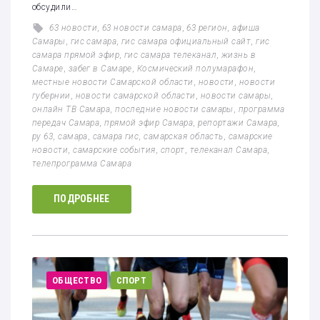
обсудили…
63 новости
,
63 новости самара
,
63 регион
,
афиша
Самары
,
гис самара
,
гис самара официальный сайт
,
гис
самара прямой эфир
,
гис самара телеканал
,
жизнь в
Самаре
,
забег в Самаре
,
Космический полумарафон
,
местные новости Самарской области
,
новости
,
новости
губернии
,
новости самарской области
,
новости самары
,
онлайн ТВ Самара
,
последние новости самары
,
программа
передач Самара
,
прямой эфир Самара
,
репортажи Самара
,
ру 63
,
самара
,
самара гис
,
самарская область
,
самарские
новости
,
самарские события
,
спорт
,
телеканал Самара
,
телепрограмма Самара
ПОДРОБНЕЕ
ОБЩЕСТВО
СПОРТ