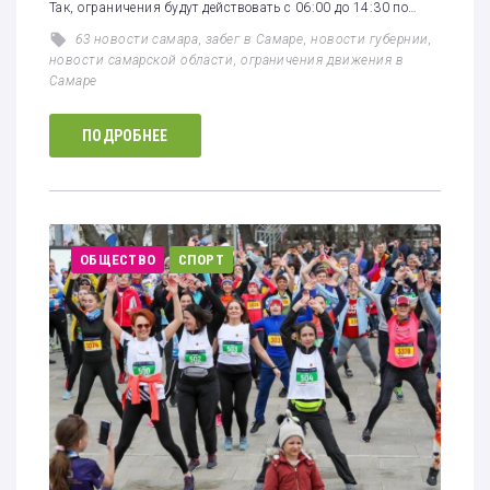
Так, ограничения будут действовать с 06:00 до 14:30 по…
63 новости самара
,
забег в Самаре
,
новости губернии
,
новости самарской области
,
ограничения движения в
Самаре
ПОДРОБНЕЕ
ОБЩЕСТВО
СПОРТ