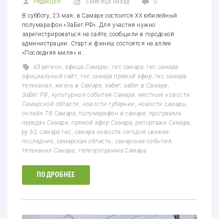
Редакция
3 месяца назад
0
В субботу, 23 мая, в Самаре состоится XX юбилейный
полумарафон «ЗаБег.РФ». Для участия нужно
зарегистрироваться на сайте, сообщили в городской
администрации. Старт и финиш состоятся на аллее
«Последняя миля» и…
63 регион
,
афиша Самары
,
гис самара
,
гис самара
официальный сайт
,
гис самара прямой эфир
,
гис самара
телеканал
,
жизнь в Самаре
,
забег
,
забег в Самаре
,
ЗаБег.РФ
,
культурные события Самара
,
местные новости
Самарской области
,
новости губернии
,
новости самары
,
онлайн ТВ Самара
,
полумарафон в самаре
,
программа
передач Самара
,
прямой эфир Самара
,
репортажи Самара
,
ру 63
,
самара гис
,
самара новости сегодня свежие
последние
,
самарская область
,
самарские события
,
телеканал Самара
,
телепрограмма Самара
ПОДРОБНЕЕ