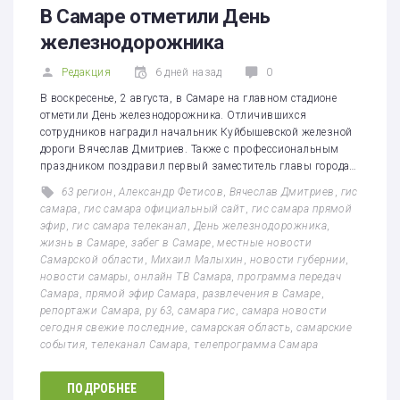
В Самаре отметили День
железнодорожника
Редакция
6 дней назад
0
В воскресенье, 2 августа, в Самаре на главном стадионе
отметили День железнодорожника. Отличившихся
сотрудников наградил начальник Куйбышевской железной
дороги Вячеслав Дмитриев. Также с профессиональным
праздником поздравил первый заместитель главы города…
63 регион
,
Александр Фетисов
,
Вячеслав Дмитриев
,
гис
самара
,
гис самара официальный сайт
,
гис самара прямой
эфир
,
гис самара телеканал
,
День железнодорожника
,
жизнь в Самаре
,
забег в Самаре
,
местные новости
Самарской области
,
Михаил Малыхин
,
новости губернии
,
новости самары
,
онлайн ТВ Самара
,
программа передач
Самара
,
прямой эфир Самара
,
развлечения в Самаре
,
репортажи Самара
,
ру 63
,
самара гис
,
самара новости
сегодня свежие последние
,
самарская область
,
самарские
события
,
телеканал Самара
,
телепрограмма Самара
ПОДРОБНЕЕ