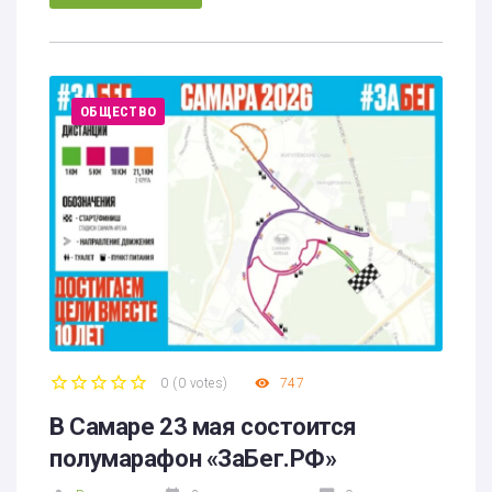
ОБЩЕСТВО
0
(
0 votes
)
747
1
2
3
4
5
В Самаре 23 мая состоится
полумарафон «ЗаБег.РФ»