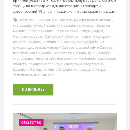
приняли участие в XI Космическом полумарафоне. Об этом
сообщили в городской администрации. Площадкой
соревнований 19 апреля традиционно стал склон площади…
63 регион
,
гис самара
,
гис самара официальный сайт
,
гис самара прямой эфир
,
гис самара телеканал
,
жизнь в
Самаре
,
забег в Самаре
,
Космический полумарафон
,
местные новости Самарской области
,
новости губернии
,
новости самары
,
онлайн ТВ Самара
,
полумарафон в
самаре
,
программа передач Самара
,
прямой эфир Самара
,
развлечения в Самаре
,
репортажи Самара
,
ру 63
,
самара
гис
,
самара новости сегодня свежие последние
,
самарская
область
,
самарские события
,
самарские спортсмены
,
Самарский спорт
,
спорт в Самаре
,
телеканал Самара
,
телепрограмма Самара
ПОДРОБНЕЕ
ОБЩЕСТВО