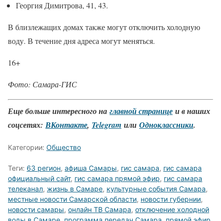
Георгия Димитрова, 41, 43.
В близлежащих домах также могут отключить холодную
воду. В течение дня адреса могут меняться.
16+
Фото: Самара-ГИС
Еще больше интересного на
главной странице
и в наших
соцсетях:
ВКонтакте
,
Telegram
или
Одноклассники
.
Категории:
Общество
Теги:
63 регион
,
афиша Самары
,
гис самара
,
гис самара
официальный сайт
,
гис самара прямой эфир
,
гис самара
телеканал
,
жизнь в Самаре
,
культурные события Самара
,
местные новости Самарской области
,
новости губернии
,
новости самары
,
онлайн ТВ Самара
,
отключение холодной
воды в Самаре
,
программа передач Самара
,
прямой эфир