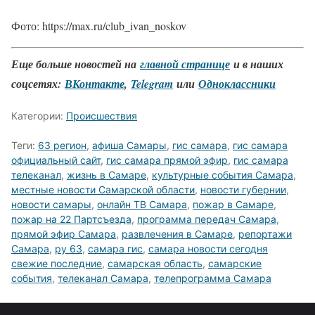
Фото: https://max.ru/club_ivan_noskov
Еще больше новостей на
главной странице
и в наших
соцсетях:
ВКонтакте
,
Telegram
или
Одноклассники
Категории:
Происшествия
Теги:
63 регион
,
афиша Самары
,
гис самара
,
гис самара
официальный сайт
,
гис самара прямой эфир
,
гис самара
телеканал
,
жизнь в Самаре
,
культурные события Самара
,
местные новости Самарской области
,
новости губернии
,
новости самары
,
онлайн ТВ Самара
,
пожар в Самаре
,
пожар на 22 Партсъезда
,
программа передач Самара
,
прямой эфир Самара
,
развлечения в Самаре
,
репортажи
Самара
,
ру 63
,
самара гис
,
самара новости сегодня
свежие последние
,
самарская область
,
самарские
события
,
телеканал Самара
,
телепрограмма Самара