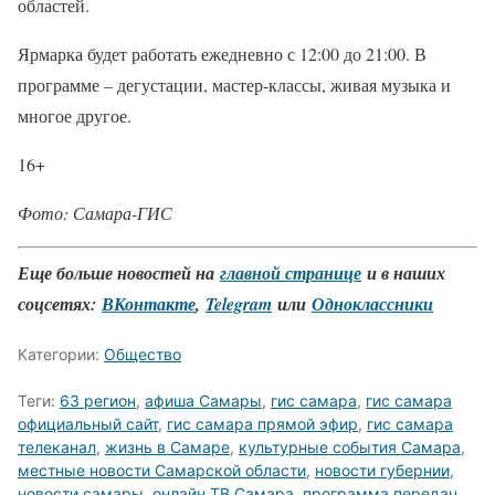
областей.
Ярмарка будет работать ежедневно с 12:00 до 21:00. В
программе – дегустации, мастер-классы, живая музыка и
многое другое.
16+
Фото: Самара-ГИС
Еще больше новостей на
главной странице
и в наших
соцсетях:
ВКонтакте
,
Telegram
или
Одноклассники
Категории:
Общество
Теги:
63 регион
,
афиша Самары
,
гис самара
,
гис самара
официальный сайт
,
гис самара прямой эфир
,
гис самара
телеканал
,
жизнь в Самаре
,
культурные события Самара
,
местные новости Самарской области
,
новости губернии
,
новости самары
,
онлайн ТВ Самара
,
программа передач