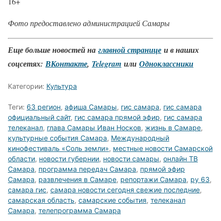
16+
Фото предоставлено администрацией Самары
Еще больше новостей на
главной странице
и в наших
соцсетях:
ВКонтакте
,
Telegram
или
Одноклассники
Категории:
Культура
Теги:
63 регион
,
афиша Самары
,
гис самара
,
гис самара
официальный сайт
,
гис самара прямой эфир
,
гис самара
телеканал
,
глава Самары Иван Носков
,
жизнь в Самаре
,
культурные события Самара
,
Международный
кинофестиваль «Соль земли»
,
местные новости Самарской
области
,
новости губернии
,
новости самары
,
онлайн ТВ
Самара
,
программа передач Самара
,
прямой эфир
Самара
,
развлечения в Самаре
,
репортажи Самара
,
ру 63
,
самара гис
,
самара новости сегодня свежие последние
,
самарская область
,
самарские события
,
телеканал
Самара
,
телепрограмма Самара