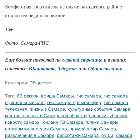
Комфортная зона отдыха на пляже находится в районе
второй очереди набережной.
16+
Фото: Самара-ГИС
Еще больше новостей на
главной странице
и в наших
соцсетях:
ВКонтакте
,
Telegram
или
Одноклассники
Категории:
Общество
Теги:
63 регион
,
афиша Самары
,
гис самара
,
гис самара
официальный сайт
,
гис самара прямой эфир
,
гис самара
телеканал
,
жизнь в Самаре
,
культурные события Самара
,
местные новости Самарской области
,
новости губернии
,
новости самары
,
онлайн ТВ Самара
,
пляжи Самары
,
программа передач Самара
,
прямой эфир Самара
,
развлечения в Самаре
,
репортажи Самара
,
ру 63
,
самара