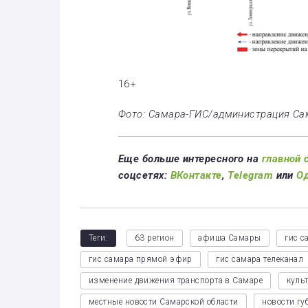
16+
Фото: Самара-ГИС/администрация С
Еще больше интересного на
главной 
соцсетях:
ВКонтакте
,
Telegram
или
О
Теги:
63 регион
афиша Самары
гис с
гис самара прямой эфир
гис самара телеканал
изменение движения транспорта в Самаре
куль
местные новости Самарской области
новости гу