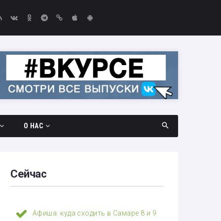
О НАС
дач
Документы
амара —
Вакансии
Сейчас
Выборы-2026
едач
Контакты
Афиша: куда сходить в Самаре 8 и 9