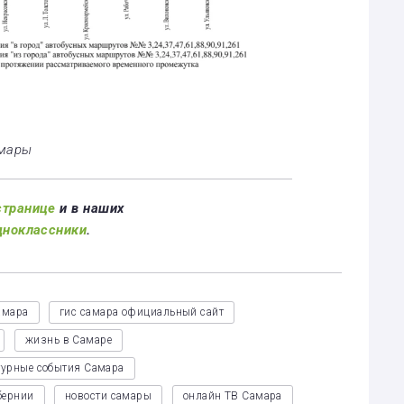
амары
странице
и в наших
дноклассники
.
амара
гис самара официальный сайт
жизнь в Самаре
турные события Самара
бернии
новости самары
онлайн ТВ Самара