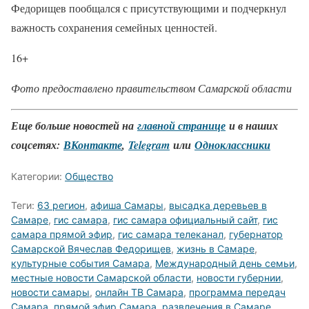
Федорищев пообщался с присутствующими и подчеркнул
важность сохранения семейных ценностей.
16+
Фото предоставлено правительством Самарской области
Еще больше новостей на
главной странице
и в наших
соцсетях:
ВКонтакте
,
Telegram
или
Одноклассники
Категории:
Общество
Теги:
63 регион
,
афиша Самары
,
высадка деревьев в
Самаре
,
гис самара
,
гис самара официальный сайт
,
гис
самара прямой эфир
,
гис самара телеканал
,
губернатор
Самарской Вячеслав Федорищев
,
жизнь в Самаре
,
культурные события Самара
,
Международный день семьи
,
местные новости Самарской области
,
новости губернии
,
новости самары
,
онлайн ТВ Самара
,
программа передач
Самара
,
прямой эфир Самара
,
развлечения в Самаре
,