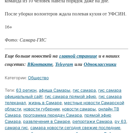
команда из 10 человек навела порядок даже на дне.
После уборки волонтеров ждала полевая кухня от УФСИН.
16+
Фото: Самара-ГИС
Еще больше новостей на
главной странице
и в наших
соцсетях:
ВКонтакте
,
Telegram
или
Одноклассники
Категории:
Общество
Теги:
63 регион
,
афиша Самары
,
гис самара
,
гис самара
официальный сайт
,
гис самара прямой эфир
,
гис самара
телеканал
,
жизнь в Самаре
,
местные новости Самарской
области
,
новости губернии
,
новости самары
,
онлайн ТВ
Самара
,
программа передач Самара
,
прямой эфир
Самара
,
развлечения в Самаре
,
репортажи Самара
,
ру 63
,
самара гис
,
самара новости сегодня свежие последние
,