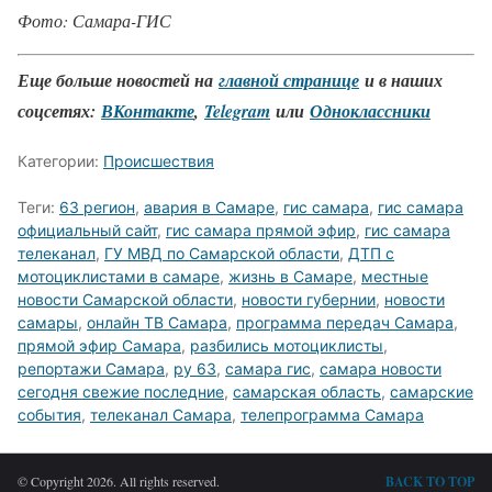
Фото: Самара-ГИС
Еще больше новостей на
главной странице
и в наших
соцсетях:
ВКонтакте
,
Telegram
или
Одноклассники
Категории:
Происшествия
Теги:
63 регион
,
авария в Самаре
,
гис самара
,
гис самара
официальный сайт
,
гис самара прямой эфир
,
гис самара
телеканал
,
ГУ МВД по Самарской области
,
ДТП с
мотоциклистами в самаре
,
жизнь в Самаре
,
местные
новости Самарской области
,
новости губернии
,
новости
самары
,
онлайн ТВ Самара
,
программа передач Самара
,
прямой эфир Самара
,
разбились мотоциклисты
,
репортажи Самара
,
ру 63
,
самара гис
,
самара новости
сегодня свежие последние
,
самарская область
,
самарские
события
,
телеканал Самара
,
телепрограмма Самара
© Copyright 2026. All rights reserved.
BACK TO TOP