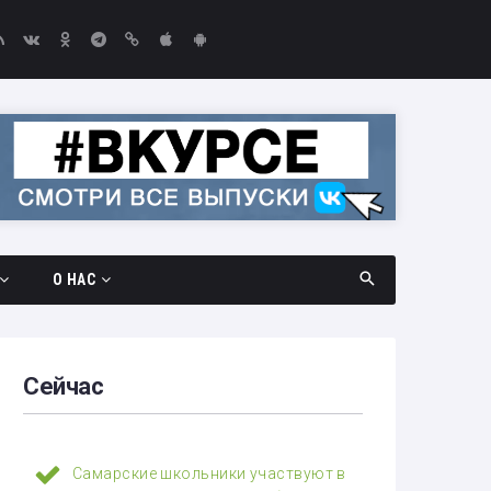
О НАС
дач
Документы
амара —
Вакансии
Сейчас
Выборы-2026
едач
Контакты
Самарские школьники участвуют в