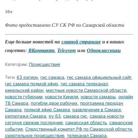
16+
Фото предоставлено СУ СК РФ по Самарской области
Еще больше новостей на
главной странице
и в наших
соцсетях:
ВКонтакте
,
Telegram
или
Одноклассники
Категории:
Происшествия
Теги:
63 регион
,
гис самара
,
гис самара официальный сайт
,
гис самара прямой эфир
,
гис самара телеканал
,
кинельский район
,
местные новости Самарской области
,
новости губернии
,
новости Кинеля
,
новости самары
,
онлайн
ТВ Самара
,
погибли двое рабочих
,
программа передач
Самара
,
прямой эфир Самара
,
развлечения в Самаре
,
репортажи Самара
,
ру 63
,
самара гис
,
самара новости
сегодня свежие последние
,
самарская область
,
самарские
события
,
Следственный комитет РФ по Самарской области
,
смертельное происшествие
,
телеканал Самара
,