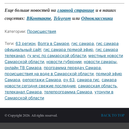
Еще больше новостей на
главной странице
и в наших
соцсетях:
ВКонтакте
,
Telegram
или
Одноклассники
Категории:
Происшествия
Теги:
63 регион
,
Волга в Самаре
,
гис самара
,
гис самара
официальный сайт
,
гис самара прямой эфир
,
гис самара
телеканал
,
гу мчс по самарской области
,
местные новости
Самарской области
,
новости губернии
,
новости самары
,
онлайн ТВ Самара
,
программа передач Самара
,
происшествия на воде в Самарской области
,
прямой эфир
Самара
,
репортажи Самара
,
ру 63
,
самара гис
,
самара
новости сегодня свежие последние
,
самарская область
,
телеканал Самара
,
телепрограмма Самара
,
утонули в
Самарской области
© Copyright 2026. All rights reserved.
BACK TO TOP