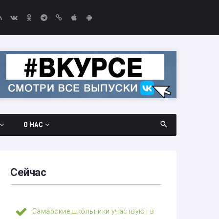
О НАС
дач
Документы
амара —
Вакансии
Сейчас
Выборы-2026
едач
Контакты
Самарские школьники участвуют в