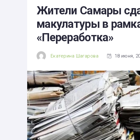
Здоровье
Жители Самары сдал
Экономика
макулатуры в рамк
Технологии
«Переработка»
Политика
Екатерина Шагарова
18 июня, 20