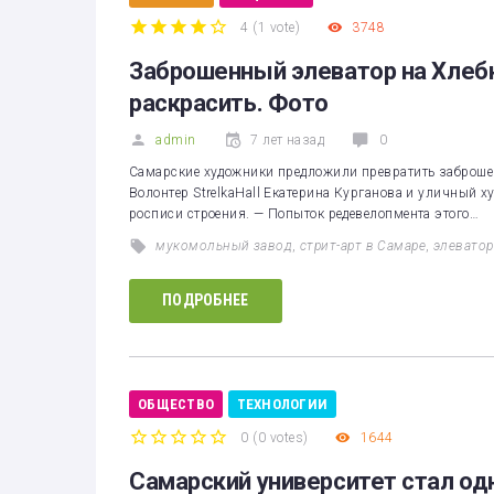
4
(
1 vote
)
3748
1
2
3
4
5
Заброшенный элеватор на Хле
раскрасить. Фото
admin
7 лет назад
0
Самарские художники предложили превратить заброшен
Волонтер StrelkaHall Екатерина Курганова и уличный 
росписи строения. — Попыток редевелопмента этого…
мукомольный завод
,
стрит-арт в Самаре
,
элеватор
ПОДРОБНЕЕ
ОБЩЕСТВО
ТЕХНОЛОГИИ
0
(
0 votes
)
1644
1
2
3
4
5
Самарский университет стал од