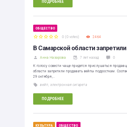
ПОДРОБНЕЕ
ОБЩЕСТВО
0
(
0 votes
)
2464
1
2
3
4
5
В Самарской области запретили
Анна Назарова
7 лет назад
0
К голосу совести чаще придется прислушаться продавц
области запретили продавать вейпы подросткам. Соотв
29 октября,…
вейп
,
электронная сигарета
ПОДРОБНЕЕ
КУЛЬТУРА
ОБЩЕСТВО