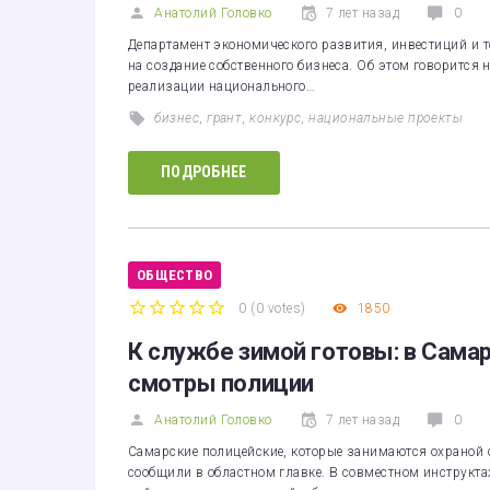
Анатолий Головко
7 лет назад
0
Департамент экономического развития, инвестиций и т
на создание собственного бизнеса. Об этом говорится 
реализации национального…
бизнес
,
грант
,
конкурс
,
национальные проекты
ПОДРОБНЕЕ
ОБЩЕСТВО
0
(
0 votes
)
1850
1
2
3
4
5
К службе зимой готовы: в Сама
смотры полиции
Анатолий Головко
7 лет назад
0
Самарские полицейские, которые занимаются охраной 
сообщили в областном главке. В совместном инструкт