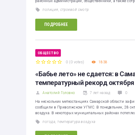
районных администраций, общественники, а также сот
полиция
,
строевой смотр
ПОДРОБНЕЕ
ОБЩЕСТВО
0
(
0 votes
)
1838
1
2
3
4
5
«Бабье лето» не сдается: в Са
температурный рекорд октября
Анатолий Головко
7 лет назад
0
На нескольких метеостанциях Самарской области зафи
сообщили в Приволжском УГМС. В понедельник, 28 ок
воздуха. В некоторых муниципальных районах потепле
погода
,
температура воздуха