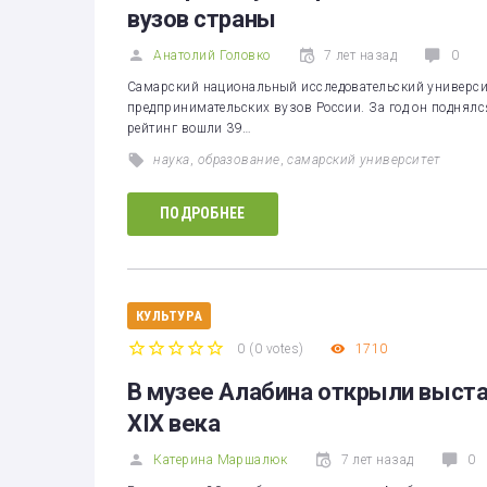
вузов страны
Анатолий Головко
7 лет назад
0
Самарский национальный исследовательский универси
предпринимательских вузов России. За год он поднялся
рейтинг вошли 39…
наука
,
образование
,
самарский университет
ПОДРОБНЕЕ
КУЛЬТУРА
0
(
0 votes
)
1710
1
2
3
4
5
В музее Алабина открыли выста
XIX века
Катерина Маршалюк
7 лет назад
0