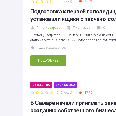
0
(
0 votes
)
2089
1
2
3
4
5
Подготовка к первой гололедице
установили ящики с песчано-с
Анна Назарова
7 лет назад
0
В помощь водителям! В Самаре ящики с песчано-соляно
стало известно на совещании, которое прошло под рук
подготовка к зиме
ПОДРОБНЕЕ
ОБЩЕСТВО
ЭКОНОМИКА
0
(
0 votes
)
3776
1
2
3
4
5
В Самаре начали принимать заяв
созданию собственного бизнес