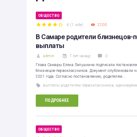
Здоровье
Экономика
ОБЩЕСТВО
4
(
1 vote
)
2200
Технологии
1
2
3
4
5
В Самаре родители близнецов-п
Политика
выплаты
admin
7 лет назад
0
Глава Самары Елена Лапушкина подписала постановлен
близнецов-первоклассников. Документ опубликовали н
2021 года. Согласно постановлению, родителям…
выплаты родителям первоклассников
,
единоврем
ПОДРОБНЕЕ
ОБЩЕСТВО