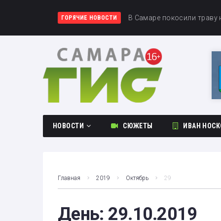
В День физкультурника о
В Самаре покосили траву 
В Самарской области обс
ГОРЯЧИЕ НОВОСТИ
НОВОСТИ
СЮЖЕТЫ
ИВАН НОСК
Общество
Происшествия
Главная
2019
Октябрь
29
Культура
Спорт
День:
29.10.2019