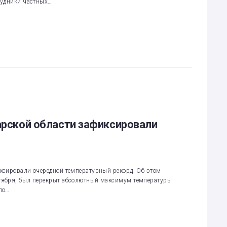
рудники частных…
марской области зафиксировали
ксировали очередной температурный рекорд. Об этом
тября, был перекрыт абсолютный максимум температуры
ло…