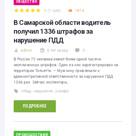
ОБЩЕСТВО
5
(
1 vote
)
1814
1
2
3
4
5
В Самарской области водитель
получил 1336 штрафов за
нарушение ПДД
admin
6 лет назад
0
В России 72 человека имеют более одной тысячи
неоплаченных штрафов. Один из них зарегистрирован на
территории Тольятти. — Мужчину привлекали к
административной ответственности за нарушения ПДД
1336 раз. Сейчас инспекторы…
гибдд
,
нарушение
,
штрафы
ПОДРОБНЕЕ
ПРОИСШЕСТВИЯ