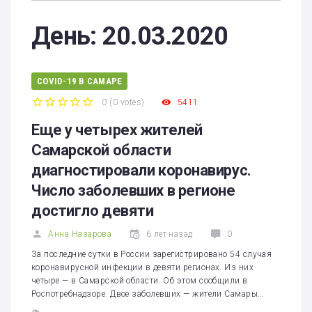
День:
20.03.2020
COVID-19 В САМАРЕ
0
(
0 votes
)
5411
1
2
3
4
5
Еще у четырех жителей
Самарской области
диагностировали коронавирус.
Число заболевших в регионе
достигло девяти
Анна Назарова
6 лет назад
0
За последние сутки в России зарегистрировано 54 случая
коронавирусной инфекции в девяти регионах. Из них
четыре — в Самарской области. Об этом сообщили в
Роспотребнадзоре. Двое заболевших — жители Самары…