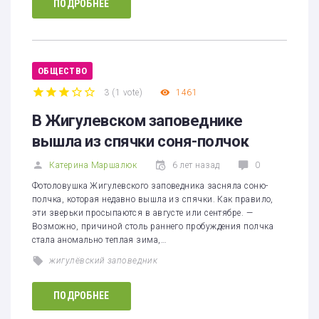
ПОДРОБНЕЕ
ОБЩЕСТВО
3
(
1 vote
)
1461
1
2
3
4
5
В Жигулевском заповеднике
вышла из спячки соня-полчок
Катерина Маршалюк
6 лет назад
0
Фотоловушка Жигулевского заповедника засняла соню-
полчка, которая недавно вышла из спячки. Как правило,
эти зверьки просыпаются в августе или сентябре. —
Возможно, причиной столь раннего пробуждения полчка
стала аномально теплая зима,…
жигулёвский заповедник
ПОДРОБНЕЕ