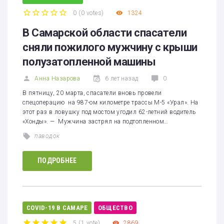
0
(
0 votes
)
1324
1
2
3
4
5
В Самарской области спасатели
сняли пожилого мужчину с крыши
полузатопленной машины
Анна Назарова
6 лет назад
0
В пятницу, 20 марта, спасатели вновь провели
спецоперацию на 987-ом километре трассы М-5 «Урал». На
этот раз в ловушку под мостом угодил 62-летний водитель
«Хонды». — Мужчина застрял на подтопленном…
паводок
ПОДРОБНЕЕ
COVID-19 В САМАРЕ
ОБЩЕСТВО
5
(
1 vote
)
2869