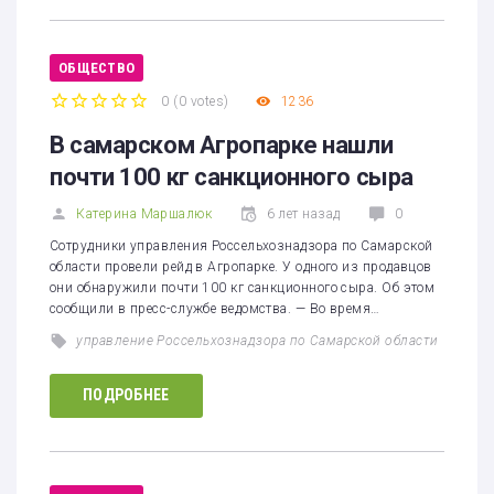
ОБЩЕСТВО
0
(
0 votes
)
1236
1
2
3
4
5
В самарском Агропарке нашли
почти 100 кг санкционного сыра
Катерина Маршалюк
6 лет назад
0
Сотрудники управления Россельхознадзора по Самарской
области провели рейд в Агропарке. У одного из продавцов
они обнаружили почти 100 кг санкционного сыра. Об этом
сообщили в пресс-службе ведомства. — Во время…
управление Россельхознадзора по Самарской области
ПОДРОБНЕЕ