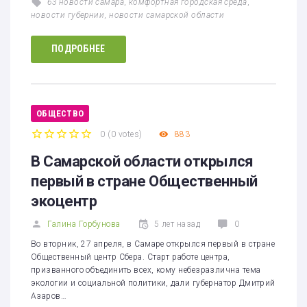
63 новости самара
,
комфортная городская среда
,
новости губернии
,
новости самарской области
ПОДРОБНЕЕ
ОБЩЕСТВО
0
(
0 votes
)
883
1
2
3
4
5
В Самарской области открылся
первый в стране Общественный
экоцентр
Галина Горбунова
5 лет назад
0
Во вторник, 27 апреля, в Самаре открылся первый в стране
Общественный центр Сбера. Старт работе центра,
призванного объединить всех, кому небезразлична тема
экологии и социальной политики, дали губернатор Дмитрий
Азаров…