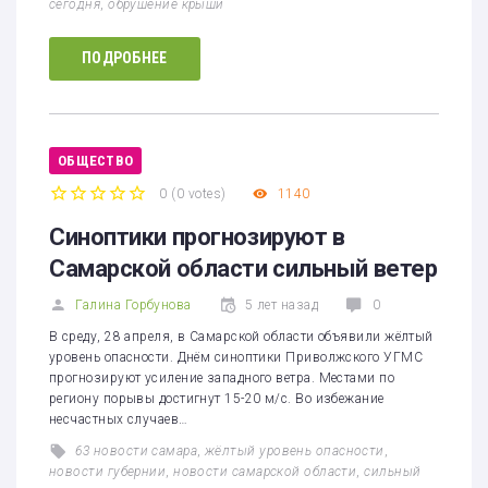
сегодня
,
обрушение крыши
ПОДРОБНЕЕ
ОБЩЕСТВО
0
(
0 votes
)
1140
1
2
3
4
5
Синоптики прогнозируют в
Самарской области сильный ветер
Галина Горбунова
5 лет назад
0
В среду, 28 апреля, в Самарской области объявили жёлтый
уровень опасности. Днём синоптики Приволжского УГМС
прогнозируют усиление западного ветра. Местами по
региону порывы достигнут 15-20 м/с. Во избежание
несчастных случаев…
63 новости самара
,
жёлтый уровень опасности
,
новости губернии
,
новости самарской области
,
сильный