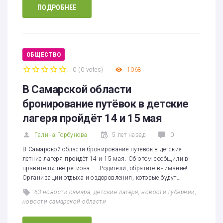
ПОДРОБНЕЕ
ОБЩЕСТВО
0
(
0 votes
)
1068
1
2
3
4
5
В Самарской области
бронирование путёвок в детские
лагеря пройдёт 14 и 15 мая
Галина Горбунова
5 лет назад
0
В Самарской области бронирование путёвок в детские
летние лагеря пройдёт 14 и 15 мая. Об этом сообщили в
правительстве региона. — Родители, обратите внимание!
Организации отдыха и оздоровления, которые будут…
63 новости самара
,
детские лагеря
,
новости губернии
,
новости самарской области