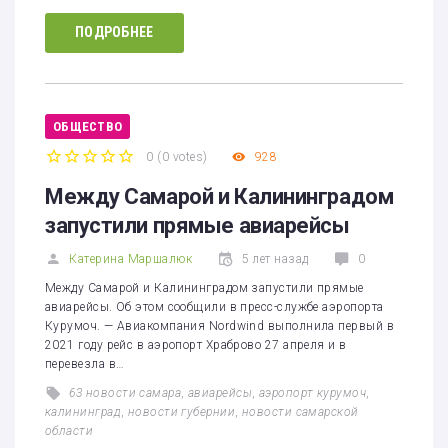
ПОДРОБНЕЕ
ОБЩЕСТВО
0
(
0 votes
)
928
1
2
3
4
5
Между Самарой и Калининградом
запустили прямые авиарейсы
Катерина Маршалюк
5 лет назад
0
Между Самарой и Калининградом запустили прямые
авиарейсы. Об этом сообщили в пресс-службе аэропорта
Курумоч. — Авиакомпания Nordwind выполнила первый в
2021 году рейс в аэропорт Храброво 27 апреля и в
перевезла в…
63 новости самара
,
авиарейсы
,
аэропорт курумоч
,
калининград
,
новости губернии
,
новости самарской
области