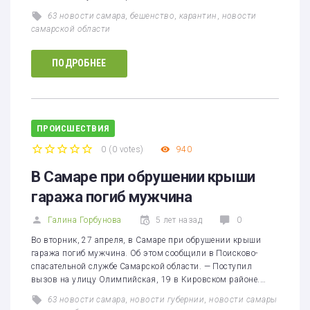
63 новости самара
,
бешенство
,
карантин
,
новости
самарской области
ПОДРОБНЕЕ
ПРОИСШЕСТВИЯ
0
(
0 votes
)
940
1
2
3
4
5
В Самаре при обрушении крыши
гаража погиб мужчина
Галина Горбунова
5 лет назад
0
Во вторник, 27 апреля, в Самаре при обрушении крыши
гаража погиб мужчина. Об этом сообщили в Поисково-
спасательной службе Самарской области. — Поступил
вызов на улицу Олимпийская, 19 в Кировском районе.…
63 новости самара
,
новости губернии
,
новости самары