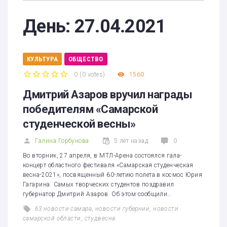
День:
27.04.2021
КУЛЬТУРА
ОБЩЕСТВО
0
(
0 votes
)
1560
1
2
3
4
5
Дмитрий Азаров вручил награды
победителям «Самарской
студенческой весны»
Галина Горбунова
5 лет назад
0
Во вторник, 27 апреля, в МТЛ-Арена состоялся гала-
концерт областного фестиваля «Самарская студенческая
весна-2021», посвященный 60-летию полета в космос Юрия
Гагарина. Самых творческих студентов поздравил
губернатор Дмитрий Азаров. Об этом сообщили…
63 новости самара
,
новости губернии
,
новости
самарской области
,
студвесна