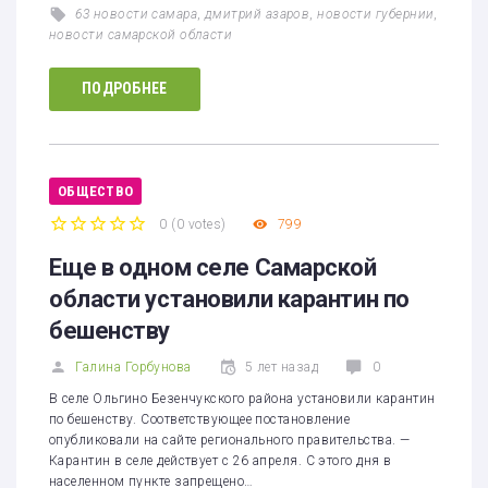
63 новости самара
,
дмитрий азаров
,
новости губернии
,
новости самарской области
ПОДРОБНЕЕ
ОБЩЕСТВО
0
(
0 votes
)
799
1
2
3
4
5
Еще в одном селе Самарской
области установили карантин по
бешенству
Галина Горбунова
5 лет назад
0
В селе Ольгино Безенчукского района установили карантин
по бешенству. Соответствующее постановление
опубликовали на сайте регионального правительства. —
Карантин в селе действует с 26 апреля. С этого дня в
населенном пункте запрещено…