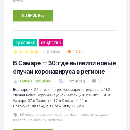
ветер
ПОДРОБНЕЕ
ЗДОРОВЬЕ
ОБЩЕСТВО
0
(
0 votes
)
1216
1
2
3
4
5
В Самаре — 30: где выявили новые
случаи коронавируса в регионе
Галина Горбунова
5 лет назад
0
Во вторник, 27 апреля, в регионе зарегистрировали 183
случая новой коронавирусной инфекции. Из них — 30 в
Самаре, 57 в Тольятти, 17 в Сызрани, 11 в
Новокуйбышевске, 8 в Большеглушицком…
63 новости самара
,
коронавирус
,
новости губернии
,
новости самарской области