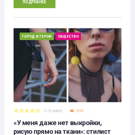
ПОДРОБНЕЕ
ГОРОД И ГЕРОИ
ОБЩЕСТВО
0
(
0 votes
)
835
1
2
3
4
5
«У меня даже нет выкройки,
рисую прямо на ткани»: стилист