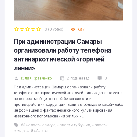
0
(
0 votes
)
687
1
2
3
4
5
При администрации Самары
организовали работу телефона
антинаркотической «горячей
линии»
Юлия Кравченко
2 года назад
0
При администрации Самары организовали работу
телефона антинаркотической «горячей линии» департамента
по вопросам общественной безопасности и
противодействия коррупции. Если вы обладаете какой–либо
информацией о фактах незаконного культивирования,
незаконного использования жилых и…
63 новости самара
,
новости губернии
,
новости
самарской области