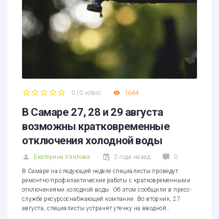
0
(
0 votes
)
1664
1
2
3
4
5
В Самаре 27, 28 и 29 августа
возможны кратковременные
отключения холодной воды
Екатерина Узилова
2 года назад
0
В Самаре на следующей неделе специалисты проведут
ремонтно-профилактические работы с кратковременными
отключениями холодной воды. Об этом сообщили в пресс-
службе ресурсоснабжающей компании. Во вторник, 27
августа, специалисты устранят утечку на вводной…