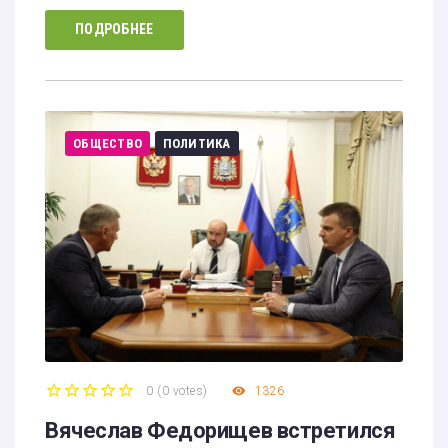
ПОДРОБНЕЕ
ОБЩЕСТВО
ПОЛИТИКА
0
(
0 votes
)
1326
1
2
3
4
5
Вячеслав Федорищев встретился