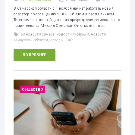
В Самарской области с 1 ноября начнет работать новый
оператор по обращению с ТКО. Об этом в своем личном
Телеграм-канале сообщил врио председателя регионального
правительства Михаил Смирнов. Он отметил, что…
63 новости самара
,
новости губернии
,
новости
самарской области
,
отходы
,
ТКО
ПОДРОБНЕЕ
ОБЩЕСТВО