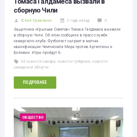
Томаса Галдамеса вызвали в
сборную Чили
Юлия Кравченко
2 года назад
0
Защитника «Крыльев Советов» Томаса Галдамеса вызвали
в сборную Чили. Об этом сообщили в пресс-службе
самарского клуба. Футболист сыграет в матчах
квалификации Чемпионата Мира против Аргентины и
Боливии. Игры пройдут 6…
63 новости самара
,
новости губернии
,
новости
самарской области
ПОДРОБНЕЕ
ОБЩЕСТВО