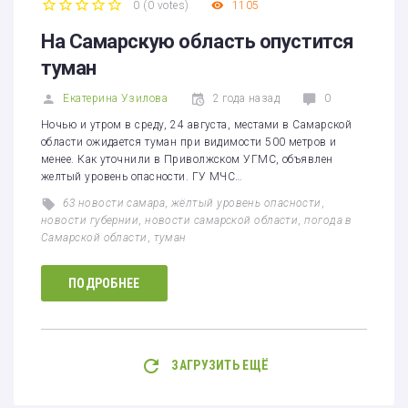
0
(
0 votes
)
1105
1
2
3
4
5
На Самарскую область опустится
туман
Екатерина Узилова
2 года назад
0
Ночью и утром в среду, 24 августа, местами в Самарской
области ожидается туман при видимости 500 метров и
менее. Как уточнили в Приволжском УГМС, объявлен
желтый уровень опасности. ГУ МЧС…
63 новости самара
,
жёлтый уровень опасности
,
новости губернии
,
новости самарской области
,
погода в
Самарской области
,
туман
ПОДРОБНЕЕ
ЗАГРУЗИТЬ ЕЩЁ