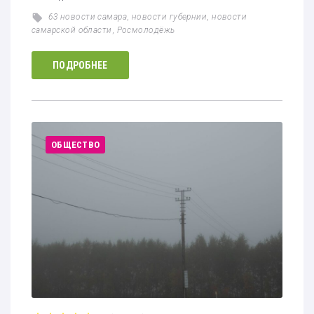
63 новости самара
,
новости губернии
,
новости
самарской области
,
Росмолодёжь
ПОДРОБНЕЕ
ОБЩЕСТВО