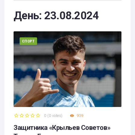
День:
23.08.2024
СПОРТ
0
(
0 votes
)
939
1
2
3
4
5
Защитника «Крыльев Советов»