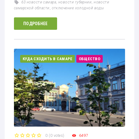
63 новости самара
,
новости губернии
,
новости
самарской области
,
отключение холодной воды
ПОДРОБНЕЕ
КУДА СХОДИТЬ В САМАРЕ
ОБЩЕСТВО
0
(
0 votes
)
6497