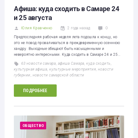
1
2
3
4
5
Афиша: куда сходить в Самаре 24
и 25 августа
Юлия Кравченко
2 года назад
0
Предпоследняя рабочая неделя лета подошла к концу, но
это не повод проваливаться в преждевременную осеннюю
хандру. Выходные обещают быть насыщенными и
невероятно интересными. Куда сходить в Самаре 24 и 25…
63 новости самара
,
афиша Самара
,
куда сходить
,
культурная афиша
,
культурные мероприятия
,
новости
губернии
,
новости самарской области
ПОДРОБНЕЕ
ОБЩЕСТВО