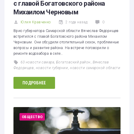
с главой Богатовского района
Михаилом Черновым
Юлия Кравченко
2 года назад
0
Врио губернатора Самарской области Вячеслав Федорищев
встретился с главой Богатовского района Михаилом
Черновым. Они обсудили отопительный сезон, проблемные
вопросы и развитие района. На встрече поговорили о
ремонте водозабора в селе…
63 новости самара
,
Богатовский район
,
Вячеслав
Федорищев
,
новости губернии
,
новости самарской области
ПОДРОБНЕЕ
ОБЩЕСТВО