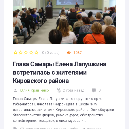
0
(
0 votes
)
1087
1
2
3
4
5
Глава Самары Елена Лапушкина
встретилась с жителями
Кировского района
Юлия Кравченко
2 года назад
0
Глава Самары Елена Лапушкина по поручению врио
губернатора Вячеслава Федорищева в школе №79
встретилась с жителями Кировского района. Они обсудили
благоустройство дворов, ремонт дорог, обустройство
контейнерных площадок, вывоз мусора и…
63 новости самара
,
новости губернии
,
новости