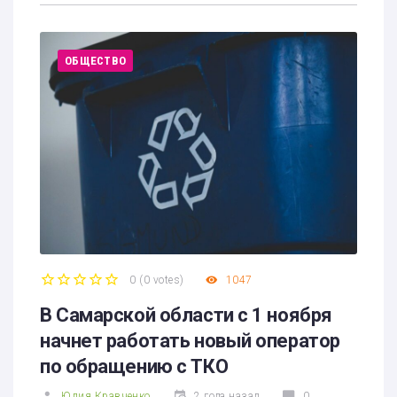
ОБЩЕСТВО
0
(
0 votes
)
1047
1
2
3
4
5
В Самарской области с 1 ноября
начнет работать новый оператор
по обращению с ТКО
Юлия Кравченко
2 года назад
0