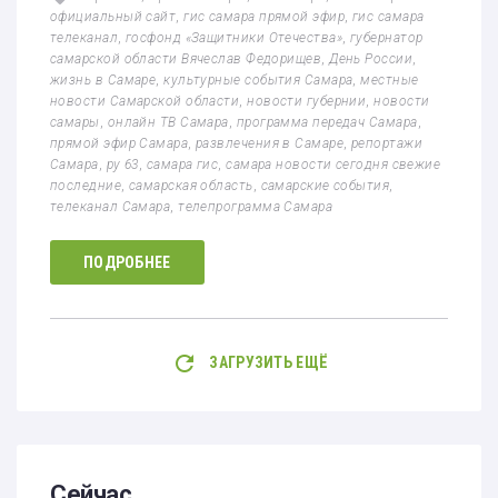
официальный сайт
,
гис самара прямой эфир
,
гис самара
телеканал
,
госфонд «Защитники Отечества»
,
губернатор
самарской области Вячеслав Федорищев
,
День России
,
жизнь в Самаре
,
культурные события Самара
,
местные
новости Самарской области
,
новости губернии
,
новости
самары
,
онлайн ТВ Самара
,
программа передач Самара
,
прямой эфир Самара
,
развлечения в Самаре
,
репортажи
Самара
,
ру 63
,
самара гис
,
самара новости сегодня свежие
последние
,
самарская область
,
самарские события
,
телеканал Самара
,
телепрограмма Самара
ПОДРОБНЕЕ
ЗАГРУЗИТЬ ЕЩЁ
Сейчас