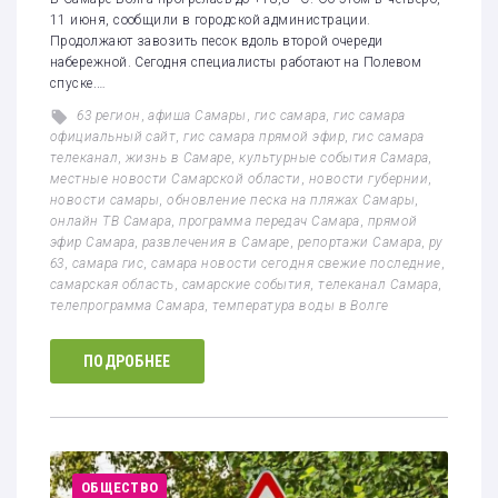
11 июня, сообщили в городской администрации.
Продолжают завозить песок вдоль второй очереди
набережной. Сегодня специалисты работают на Полевом
спуске.…
63 регион
,
афиша Самары
,
гис самара
,
гис самара
официальный сайт
,
гис самара прямой эфир
,
гис самара
телеканал
,
жизнь в Самаре
,
культурные события Самара
,
местные новости Самарской области
,
новости губернии
,
новости самары
,
обновление песка на пляжах Самары
,
онлайн ТВ Самара
,
программа передач Самара
,
прямой
эфир Самара
,
развлечения в Самаре
,
репортажи Самара
,
ру
63
,
самара гис
,
самара новости сегодня свежие последние
,
самарская область
,
самарские события
,
телеканал Самара
,
телепрограмма Самара
,
температура воды в Волге
ПОДРОБНЕЕ
ОБЩЕСТВО