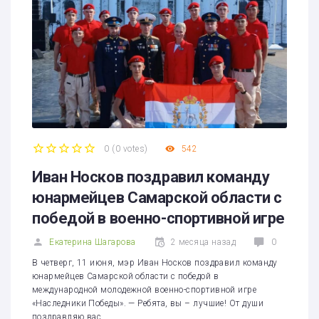
0
(
0 votes
)
542
1
2
3
4
5
Иван Носков поздравил команду
юнармейцев Самарской области с
победой в военно-спортивной игре
Екатерина Шагарова
2 месяца назад
0
В четверг, 11 июня, мэр Иван Носков поздравил команду
юнармейцев Самарской области с победой в
международной молодежной военно-спортивной игре
«Наследники Победы». — Ребята, вы – лучшие! От души
поздравляю вас…