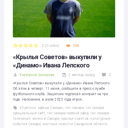
0
(
0 votes
)
558
1
2
3
4
5
«Крылья Советов» выкупили у
«Динамо» Ивана Лепского
Екатерина Шагарова
2 месяца назад
0
«Крылья Советов» выкупили у «Динамо» Ивана Лепского.
Об этом в четверг, 11 июня, сообщили в пресс-службе
футбольного клуба. Защитник подписал контракт на три
года. Напомним, в июле 2025 года игрок…
63 регион
,
афиша Самары
,
гис самара
,
гис самара
официальный сайт
,
гис самара прямой эфир
,
гис самара
телеканал
,
жизнь в Самаре
,
крылья советов
,
культурные
события Самара
,
местные новости Самарской области
,