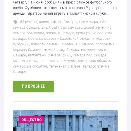
четверг, 11 июня, сообщили в пресс-службе футбольного
клуба. Футболист перешел в московскую «Родину» на правах
аренды. Вратарь начал играть в тольяттинском клубе…
63 регион
,
Акрон
,
афиша Самары
,
гис самара
,
гис
самара официальный сайт
,
гис самара прямой эфир
,
гис
самара телеканал
,
жизнь в Самаре
,
культурные события
Самара
,
местные новости Самарской области
,
новости
губернии
,
новости самары
,
онлайн ТВ Самара
,
программа
передач Самара
,
прямой эфир Самара
,
развлечения в
Самаре
,
репортажи Самара
,
ру 63
,
самара гис
,
самара
новости сегодня свежие последние
,
самарская область
,
самарские события
,
телеканал Самара
,
телепрограмма
Самара
ПОДРОБНЕЕ
ОБЩЕСТВО