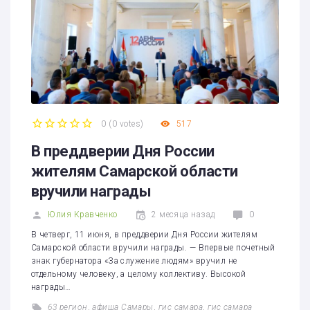
0
(
0 votes
)
517
1
2
3
4
5
В преддверии Дня России
жителям Самарской области
вручили награды
Юлия Кравченко
2 месяца назад
0
В четверг, 11 июня, в преддверии Дня России жителям
Самарской области вручили награды. — Впервые почетный
знак губернатора «За служение людям» вручил не
отдельному человеку, а целому коллективу. Высокой
награды…
63 регион
,
афиша Самары
,
гис самара
,
гис самара