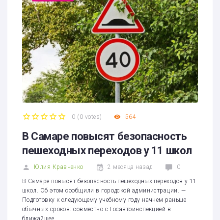
0
(
0 votes
)
564
1
2
3
4
5
В Самаре повысят безопасность
пешеходных переходов у 11 школ
Юлия Кравченко
2 месяца назад
0
В Самаре повысят безопасность пешеходных переходов у 11
школ. Об этом сообщили в городской администрации. —
Подготовку к следующему учебному году начнем раньше
обычных сроков: совместно с Госавтоинспекцией в
ближайшее…