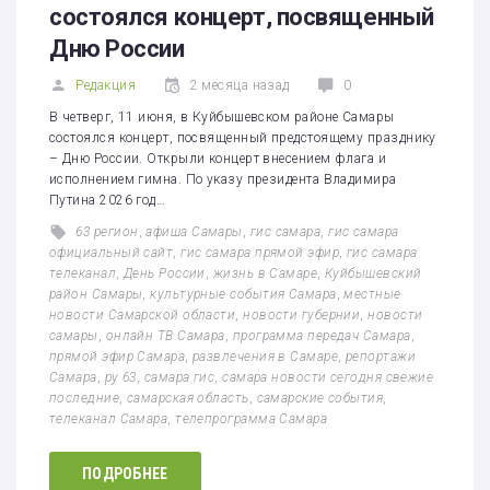
состоялся концерт, посвященный
Дню России
Редакция
2 месяца назад
0
В четверг, 11 июня, в Куйбышевском районе Самары
состоялся концерт, посвященный предстоящему празднику
– Дню России. Открыли концерт внесением флага и
исполнением гимна. По указу президента Владимира
Путина 2026 год…
63 регион
,
афиша Самары
,
гис самара
,
гис самара
официальный сайт
,
гис самара прямой эфир
,
гис самара
телеканал
,
День России
,
жизнь в Самаре
,
Куйбышевский
район Самары
,
культурные события Самара
,
местные
новости Самарской области
,
новости губернии
,
новости
самары
,
онлайн ТВ Самара
,
программа передач Самара
,
прямой эфир Самара
,
развлечения в Самаре
,
репортажи
Самара
,
ру 63
,
самара гис
,
самара новости сегодня свежие
последние
,
самарская область
,
самарские события
,
телеканал Самара
,
телепрограмма Самара
ПОДРОБНЕЕ