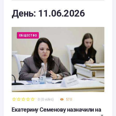
День:
11.06.2026
ОБЩЕСТВО
0
(
0 votes
)
570
1
2
3
4
5
Екатерину Семенову назначили на