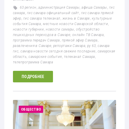
63 регион
,
администрация Самары
,
афиша Самары
,
гис
самара
,
гис самара официальный сайт
,
гис самара прямой
эфир
,
гис самара телеканал
,
жизнь в Самаре
,
культурные
события Самара
,
местные новости Самарской области
,
новости губернии
,
новости самары
,
обустройство
пешкходных переходов в Самаре
,
онлайн ТВ Самара
,
программа передач Самара
,
прямой эфир Самара
,
развлечения в Самаре
,
репортажи Самара
,
ру 63
,
самара
гис
,
самара новости сегодня свежие последние
,
самарская
область
,
самарские события
,
телеканал Самара
,
телепрограмма Самара
ПОДРОБНЕЕ
ОБЩЕСТВО