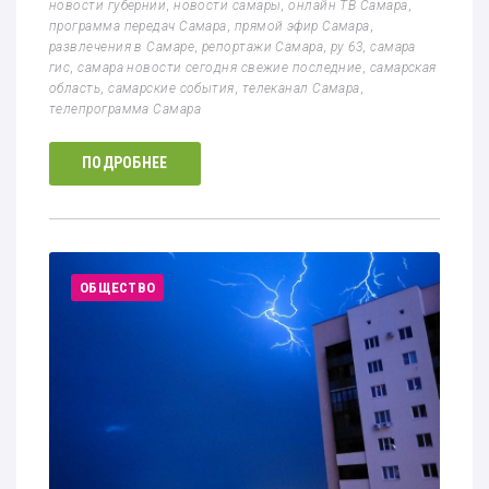
новости губернии
,
новости самары
,
онлайн ТВ Самара
,
программа передач Самара
,
прямой эфир Самара
,
развлечения в Самаре
,
репортажи Самара
,
ру 63
,
самара
гис
,
самара новости сегодня свежие последние
,
самарская
область
,
самарские события
,
телеканал Самара
,
телепрограмма Самара
ПОДРОБНЕЕ
ОБЩЕСТВО