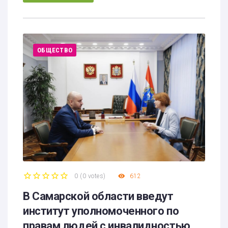
ОБЩЕСТВО
0
(
0 votes
)
612
1
2
3
4
5
В Самарской области введут
институт уполномоченного по
правам людей с инвалидностью