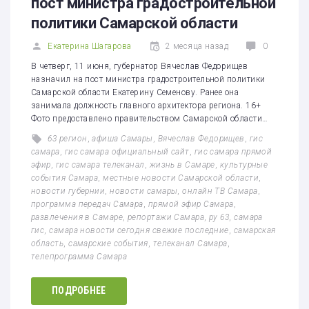
пост министра градостроительной
политики Самарской области
Екатерина Шагарова
2 месяца назад
0
В четверг, 11 июня, губернатор Вячеслав Федорищев
назначил на пост министра градостроительной политики
Самарской области Екатерину Семенову. Ранее она
занимала должность главного архитектора региона. 16+
Фото предоставлено правительством Самарской области…
63 регион
,
афиша Самары
,
Вячеслав Федорищев
,
гис
самара
,
гис самара официальный сайт
,
гис самара прямой
эфир
,
гис самара телеканал
,
жизнь в Самаре
,
культурные
события Самара
,
местные новости Самарской области
,
новости губернии
,
новости самары
,
онлайн ТВ Самара
,
программа передач Самара
,
прямой эфир Самара
,
развлечения в Самаре
,
репортажи Самара
,
ру 63
,
самара
гис
,
самара новости сегодня свежие последние
,
самарская
область
,
самарские события
,
телеканал Самара
,
телепрограмма Самара
ПОДРОБНЕЕ