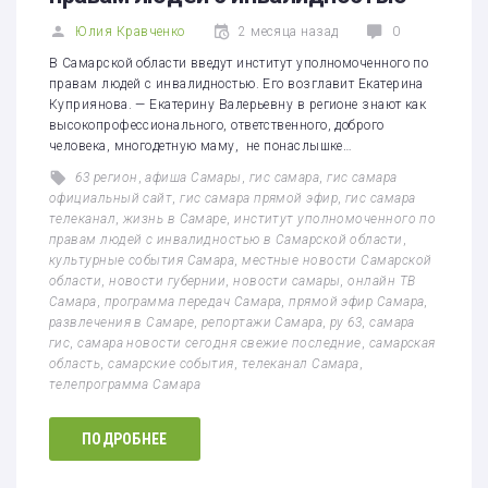
Юлия Кравченко
2 месяца назад
0
В Самарской области введут институт уполномоченного по
правам людей с инвалидностью. Его возглавит Екатерина
Куприянова. — Екатерину Валерьевну в регионе знают как
высокопрофессионального, ответственного, доброго
человека, многодетную маму, не понаслышке…
63 регион
,
афиша Самары
,
гис самара
,
гис самара
официальный сайт
,
гис самара прямой эфир
,
гис самара
телеканал
,
жизнь в Самаре
,
институт уполномоченного по
правам людей с инвалидностью в Самарской области
,
культурные события Самара
,
местные новости Самарской
области
,
новости губернии
,
новости самары
,
онлайн ТВ
Самара
,
программа передач Самара
,
прямой эфир Самара
,
развлечения в Самаре
,
репортажи Самара
,
ру 63
,
самара
гис
,
самара новости сегодня свежие последние
,
самарская
область
,
самарские события
,
телеканал Самара
,
телепрограмма Самара
ПОДРОБНЕЕ