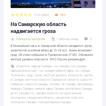
0
(
0 votes
)
584
1
2
3
4
5
На Самарскую область
надвигается гроза
Екатерина Шагарова
2 месяца назад
0
В ближайшие часы в Самарской области ожидается гроза,
шквалистое усиление ветра до 15-18 м/с, также возможен
град. Об этом сообщили в Приволжском УГМС. Объявили
желтый уровень опасности. МЧС России рекомендует:…
63 регион
,
афиша Самары
,
гис самара
,
гис самара
официальный сайт
,
гис самара прямой эфир
,
гис самара
телеканал
,
град
,
гроза
,
жёлтый уровень опасности
,
жизнь
в Самаре
,
местные новости Самарской области
,
новости
губернии
,
новости самары
,
онлайн ТВ Самара
,
программа
передач Самара
,
прямой эфир Самара
,
репортажи Самара
,
ру 63
,
самара гис
,
самара новости сегодня свежие
последние
,
самарская область
,
самарские события
,
телеканал Самара
,
телепрограмма Самара