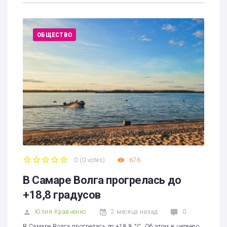
ОБЩЕСТВО
0
(
0 votes
)
676
1
2
3
4
5
В Самаре Волга прогрелась до
+18,8 градусов
Юлия Кравченко
2 месяца назад
0
В Самаре Волга прогрелась до +18,8 °C. Об этом в четверо,