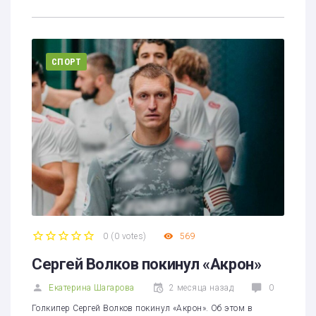
СПОРТ
0
(
0 votes
)
569
1
2
3
4
5
Сергей Волков покинул «Акрон»
Екатерина Шагарова
2 месяца назад
0
Голкипер Сергей Волков покинул «Акрон». Об этом в