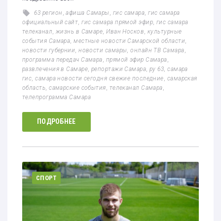
63 регион
,
афиша Самары
,
гис самара
,
гис самара
официальный сайт
,
гис самара прямой эфир
,
гис самара
телеканал
,
жизнь в Самаре
,
Иван Носков
,
культурные
события Самара
,
местные новости Самарской области
,
новости губернии
,
новости самары
,
онлайн ТВ Самара
,
программа передач Самара
,
прямой эфир Самара
,
развлечения в Самаре
,
репортажи Самара
,
ру 63
,
самара
гис
,
самара новости сегодня свежие последние
,
самарская
область
,
самарские события
,
телеканал Самара
,
телепрограмма Самара
ПОДРОБНЕЕ
СПОРТ