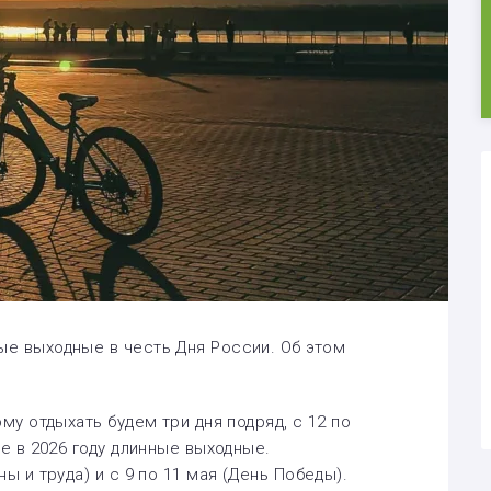
е выходные в честь Дня России. Об этом
му отдыхать будем три дня подряд, с 12 по
ие в 2026 году длинные выходные.
ы и труда) и с 9 по 11 мая (День Победы).