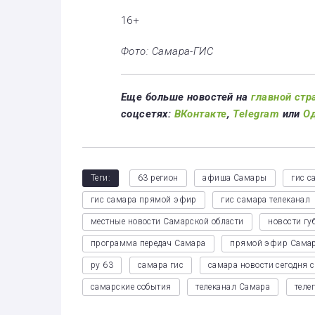
16+
Фото: Самара-ГИС
Еще больше новостей на
главной стр
соцсетях:
ВКонтакте
,
Telegram
или
О
Теги:
63 регион
афиша Самары
гис с
гис самара прямой эфир
гис самара телеканал
местные новости Самарской области
новости гу
программа передач Самара
прямой эфир Сама
ру 63
самара гис
самара новости сегодня 
самарские события
телеканал Самара
теле