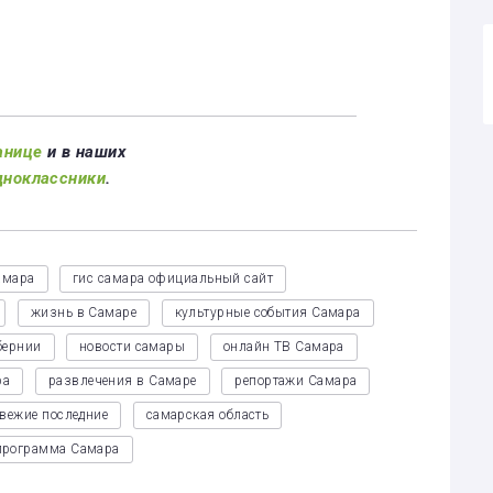
анице
и в наших
дноклассники
.
амара
гис самара официальный сайт
жизнь в Самаре
культурные события Самара
бернии
новости самары
онлайн ТВ Самара
ра
развлечения в Самаре
репортажи Самара
свежие последние
самарская область
программа Самара