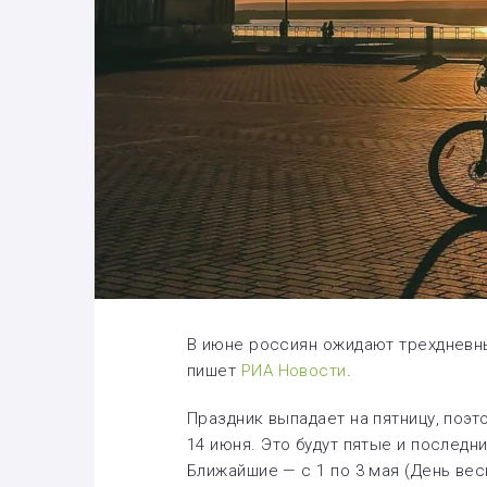
В июне россиян ожидают трехдневны
пишет
РИА Новости
.
Праздник выпадает на пятницу, поэто
14 июня. Это будут пятые и последн
Ближайшие — с 1 по 3 мая (День весн