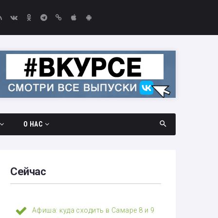
О НАС
дач
Документы
амара —
Вакансии
Сейчас
Выборы-2026
едач
Контакты
Афиша: куда сходить в Самаре 8 и 9