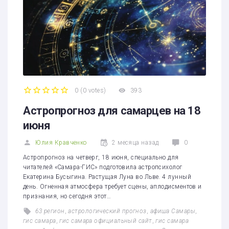
0
(
0 votes
)
393
1
2
3
4
5
Астропрогноз для самарцев на 18
июня
Юлия Кравченко
2 месяца назад
0
Астропрогноз на четверг, 18 июня, специально для
читателей «Самара-ГИС» подготовила астропсихолог
Екатерина Бусыгина. Растущая Луна во Льве. 4 лунный
день. Огненная атмосфера требует сцены, аплодисментов и
признания, но сегодня этот…
63 регион
,
астрологический прогноз
,
афиша Самары
,
гис самара
,
гис самара официальный сайт
,
гис самара