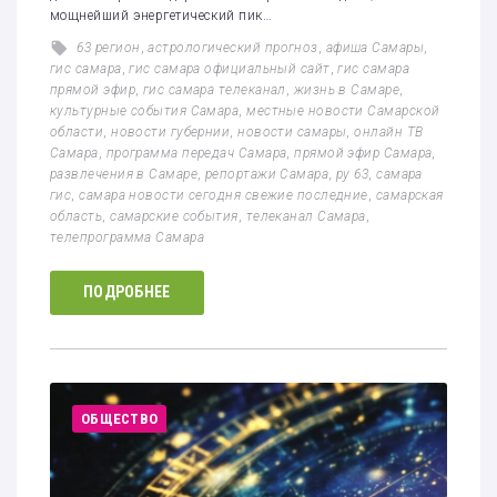
мощнейший энергетический пик…
63 регион
,
астрологический прогноз
,
афиша Самары
,
гис самара
,
гис самара официальный сайт
,
гис самара
прямой эфир
,
гис самара телеканал
,
жизнь в Самаре
,
культурные события Самара
,
местные новости Самарской
области
,
новости губернии
,
новости самары
,
онлайн ТВ
Самара
,
программа передач Самара
,
прямой эфир Самара
,
развлечения в Самаре
,
репортажи Самара
,
ру 63
,
самара
гис
,
самара новости сегодня свежие последние
,
самарская
область
,
самарские события
,
телеканал Самара
,
телепрограмма Самара
ПОДРОБНЕЕ
ОБЩЕСТВО