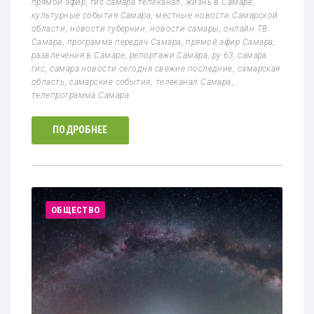
прямой эфир
,
гис самара телеканал
,
жизнь в Самаре
,
культурные события Самара
,
местные новости Самарской
области
,
новости губернии
,
новости самары
,
онлайн ТВ
Самара
,
программа передач Самара
,
прямой эфир Самара
,
развлечения в Самаре
,
репортажи Самара
,
ру 63
,
самара
гис
,
самара новости сегодня свежие последние
,
самарская
область
,
самарские события
,
телеканал Самара
,
телепрограмма Самара
ПОДРОБНЕЕ
ОБЩЕСТВО