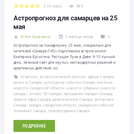
0
(
0 votes
)
480
1
2
3
4
5
Астропрогноз для самарцев на 25
мая
Юлия Кравченко
2 месяца назад
0
Астропрогноз на понедельник, 25 мая, специально для
читателей «Самара-ГИС» подготовила астропсихолог
Екатерина Бусыгина. Растущая Луна в Деве. 9-10 лунный
день. Зеленый свет для крутых, нестандартных решений и
креативных действий, но…
63 регион
,
астрологический прогноз
,
афиша Самары
,
жизнь в Самаре
,
культурные события Самара
,
местные
новости Самарской области
,
новости губернии
,
новости
самары
,
онлайн ТВ Самара
,
программа передач Самара
,
прямой эфир Самара
,
развлечения в Самаре
,
репортажи
Самара
,
самара
,
самарская область
,
самарские события
,
телеканал Самара
,
телепрограмма Самара
ПОДРОБНЕЕ