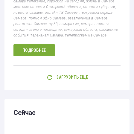
самара телеканал
,
гороскоп на сегодня
,
жизнь в Самаре
,
местные новости Самарской области
,
новости губернии
,
новости самары
,
онлайн ТВ Самара
,
программа передач
Самара
,
прямой эфир Самара
,
развлечения в Самаре
,
репортажи Самара
,
ру 63
,
самара гис
,
самара новости
сегодня свежие последние
,
самарская область
,
самарские
события
,
телеканал Самара
,
телепрограмма Самара
ПОДРОБНЕЕ
ЗАГРУЗИТЬ ЕЩЁ
Сейчас