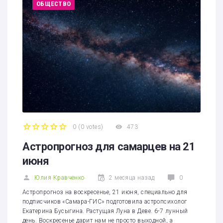
ОБЩЕСТВО
0
(
0 votes
)
473
1
2
3
4
5
Астропрогноз для самарцев на 21
июня
Юлия Кравченко
2 месяца назад
0
Астропрогноз на воскресенье, 21 июня, специально для
подписчиков «Самара-ГИС» подготовила астропсихолог
Екатерина Бусыгина. Растущая Луна в Деве. 6-7 лунный
день. Воскресенье дарит нам не просто выходной, а