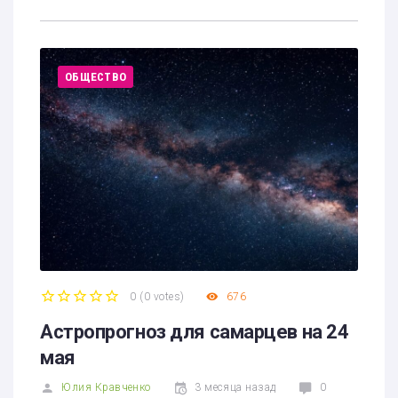
ОБЩЕСТВО
0
(
0 votes
)
676
1
2
3
4
5
Астропрогноз для самарцев на 24
мая
Юлия Кравченко
3 месяца назад
0