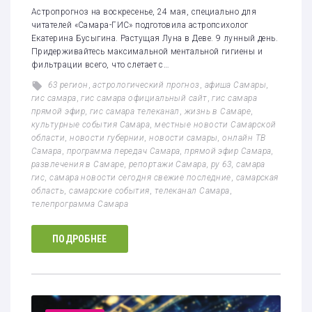
Астропрогноз на воскресенье, 24 мая, специально для
читателей «Самара-ГИС» подготовила астропсихолог
Екатерина Бусыгина. Растущая Луна в Деве. 9 лунный день.
Придерживайтесь максимальной ментальной гигиены и
фильтрации всего, что слетает с…
63 регион
,
астрологический прогноз
,
афиша Самары
,
гис самара
,
гис самара официальный сайт
,
гис самара
прямой эфир
,
гис самара телеканал
,
жизнь в Самаре
,
культурные события Самара
,
местные новости Самарской
области
,
новости губернии
,
новости самары
,
онлайн ТВ
Самара
,
программа передач Самара
,
прямой эфир Самара
,
развлечения в Самаре
,
репортажи Самара
,
ру 63
,
самара
гис
,
самара новости сегодня свежие последние
,
самарская
область
,
самарские события
,
телеканал Самара
,
телепрограмма Самара
ПОДРОБНЕЕ