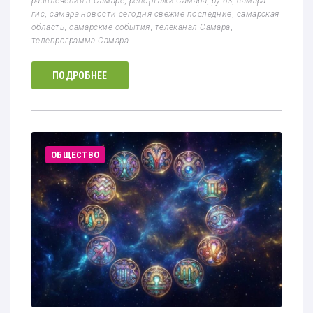
развлечения в Самаре
,
репортажи Самара
,
ру 63
,
самара
гис
,
самара новости сегодня свежие последние
,
самарская
область
,
самарские события
,
телеканал Самара
,
телепрограмма Самара
ПОДРОБНЕЕ
ОБЩЕСТВО