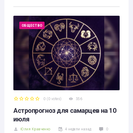
ОБЩЕСТВО
0
(
0 votes
)
356
1
2
3
4
5
Астропрогноз для самарцев на 10
июля
Юлия Кравченко
4 недели назад
0