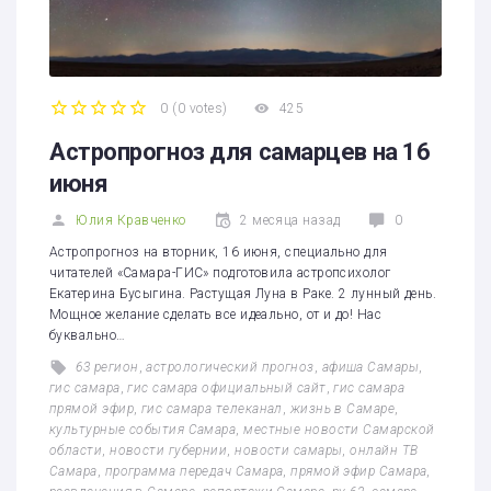
0
(
0 votes
)
425
1
2
3
4
5
Астропрогноз для самарцев на 16
июня
Юлия Кравченко
2 месяца назад
0
Астропрогноз на вторник, 16 июня, специально для
читателей «Самара-ГИС» подготовила астропсихолог
Екатерина Бусыгина. Растущая Луна в Раке. 2 лунный день.
Мощное желание сделать все идеально, от и до! Нас
буквально…
63 регион
,
астрологический прогноз
,
афиша Самары
,
гис самара
,
гис самара официальный сайт
,
гис самара
прямой эфир
,
гис самара телеканал
,
жизнь в Самаре
,
культурные события Самара
,
местные новости Самарской
области
,
новости губернии
,
новости самары
,
онлайн ТВ
Самара
,
программа передач Самара
,
прямой эфир Самара
,