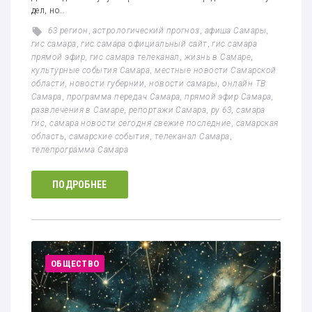
дел, но…
63 регион
,
астрологический прогноз
,
афиша Самары
,
гис самара
,
гис самара официальный сайт
,
гис самара
прямой эфир
,
гис самара телеканал
,
жизнь в Самаре
,
культурные события Самара
,
местные новости Самарской
области
,
новости губернии
,
новости самары
,
онлайн ТВ
Самара
,
программа передач Самара
,
прямой эфир Самара
,
развлечения в Самаре
,
репортажи Самара
,
ру 63
,
самара
гис
,
самара новости сегодня свежие последние
,
самарская
область
,
самарские события
,
телеканал Самара
,
телепрограмма Самара
ПОДРОБНЕЕ
ОБЩЕСТВО