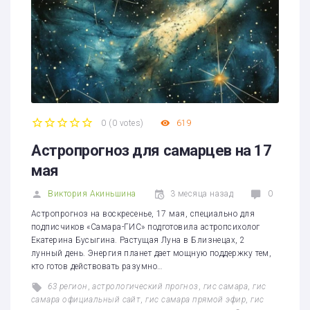
0
(
0 votes
)
619
1
2
3
4
5
Астропрогноз для самарцев на 17
мая
Виктория Акиньшина
3 месяца назад
0
Астропрогноз на воскресенье, 17 мая, специально для
подписчиков «Самара-ГИС» подготовила астропсихолог
Екатерина Бусыгина. Растущая Луна в Близнецах, 2
лунный день. Энергия планет дает мощную поддержку тем,
кто готов действовать разумно…
63 регион
,
астрологический прогноз
,
гис самара
,
гис
самара официальный сайт
,
гис самара прямой эфир
,
гис