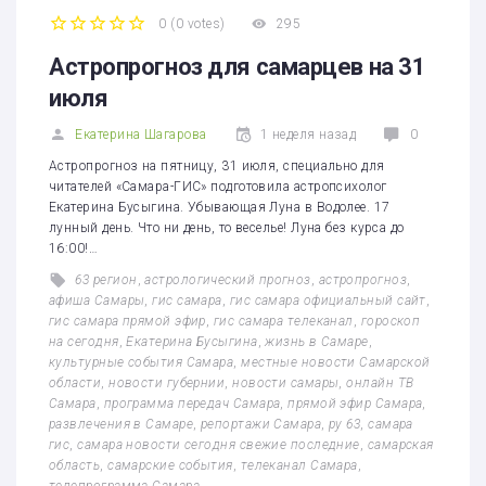
0
(
0 votes
)
295
1
2
3
4
5
Астропрогноз для самарцев на 31
июля
Екатерина Шагарова
1 неделя назад
0
Астропрогноз на пятницу, 31 июля, специально для
читателей «Самара-ГИС» подготовила астропсихолог
Екатерина Бусыгина. Убывающая Луна в Водолее. 17
лунный день. Что ни день, то веселье! Луна без курса до
16:00!…
63 регион
,
астрологический прогноз
,
астропрогноз
,
афиша Самары
,
гис самара
,
гис самара официальный сайт
,
гис самара прямой эфир
,
гис самара телеканал
,
гороскоп
на сегодня
,
Екатерина Бусыгина
,
жизнь в Самаре
,
культурные события Самара
,
местные новости Самарской
области
,
новости губернии
,
новости самары
,
онлайн ТВ
Самара
,
программа передач Самара
,
прямой эфир Самара
,
развлечения в Самаре
,
репортажи Самара
,
ру 63
,
самара
гис
,
самара новости сегодня свежие последние
,
самарская
область
,
самарские события
,
телеканал Самара
,
телепрограмма Самара