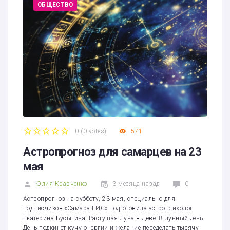
ОБЩЕСТВО
0
(
0 votes
)
571
1
2
3
4
5
Астропрогноз для самарцев на 23
мая
Юлия Кравченко
3 месяца назад
0
Астропрогноз на субботу, 23 мая, специально для
подписчиков «Самара-ГИС» подготовила астропсихолог
Екатерина Бусыгина. Растущая Луна в Деве. 8 лунный день.
День подкинет кучу энергии и желание переделать тысячу