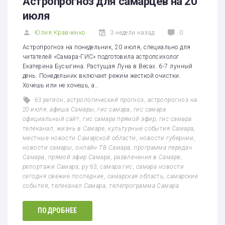
Астропрогноз для самарцев на 20
июля
Юлия Кравченко
3 недели назад
0
Астропрогноз на понедельник, 20 июля, специально для
читателей «Самара-ГИС» подготовила астропсихолог
Екатерина Бусыгина. Растущая Луна в Весах. 6-7 лунный
день. Понедельник включает режим жесткой очистки.
Хочешь или не хочешь, а…
63 регион
,
астрологический прогноз
,
астропрогноз на
20 июля
,
афиша Самары
,
гис самара
,
гис самара
официальный сайт
,
гис самара прямой эфир
,
гис самара
телеканал
,
жизнь в Самаре
,
культурные события Самара
,
местные новости Самарской области
,
новости губернии
,
новости самары
,
онлайн ТВ Самара
,
программа передач
Самара
,
прямой эфир Самара
,
развлечения в Самаре
,
репортажи Самара
,
ру 63
,
самара гис
,
самара новости
сегодня свежие последние
,
самарская область
,
самарские
события
,
телеканал Самара
,
телепрограмма Самара
ПОДРОБНЕЕ