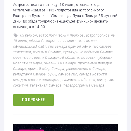
Астропрогноз на пятницу, 10 июля, специально для
читателей «Самара-ГИС» подготовила астропсихолог
Екатерина Бусыгина. Убывающая Луна в Тельце. 25 лунный
день. До обеда трудолюбие еще будет функционировать
отлично, а с 14:00…
63 регион
,
астрологический прогноз
,
астропрогноз на
10 июля
,
афиша Самары
,
гис самара
,
гис самара
официальный сайт
,
гис самара прямой эфир
,
гис самара
телеканал
,
жизнь в Самаре
,
культурные события Самара
,
местные новости Самарской области
,
новости губернии
,
новости самары
,
онлайн ТВ Самара
,
программа передач
Самара
,
прямой эфир Самара
,
развлечения в Самаре
,
репортажи Самара
,
ру 63
,
самара гис
,
самара новости
сегодня свежие последние
,
самарская область
,
самарские
события
,
телеканал Самара
,
телепрограмма Самара
ПОДРОБНЕЕ