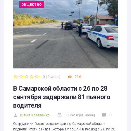
ОБЩЕСТВО
0
(
0 votes
)
796
1
2
3
4
5
В Самарской области с 26 по 28
сентября задержали 81 пьяного
водителя
Юлия Кравченко
10 месяцев назад
0
Сотрудники Госавтоинспекции по Самарской области
подвели итоги рейдов, которые прошли в период с 26 по 28