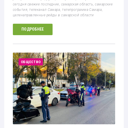
сегодня свежие последние
,
самарская область
,
самарские
события
,
телеканал Самара
,
телепрограмма Самара
,
целенаправленные рейды в самарской области
ПОДРОБНЕЕ
ОБЩЕСТВО