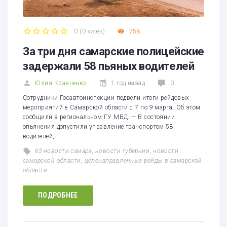
0
(
0 votes
)
758
1
2
3
4
5
За три дня самарские полицейские
задержали 58 пьяных водителей
Юлия Кравченко
1 год назад
0
Сотрудники Госавтоинспекции подвели итоги рейдовых
мероприятий в Самарской области с 7 по 9 марта. Об этом
сообщили в региональном ГУ МВД. — В состоянии
опьянения допустили управление транспортом 58
водителей,…
63 новости самара
,
новости губернии
,
новости
самарской области
,
целенаправленные рейды в самарской
области
ПОДРОБНЕЕ