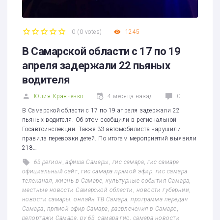
0
(
0 votes
)
1245
1
2
3
4
5
В Самарской области с 17 по 19
апреля задержали 22 пьяных
водителя
Юлия Кравченко
4 месяца назад
0
В Самарской области с 17 по 19 апреля задержали 22
пьяных водителя. Об этом сообщили в региональной
Госавтоинспекции. Также 33 автомобилиста нарушили
правила перевозки детей. По итогам мероприятий выявили
218…
63 регион
,
афиша Самары
,
гис самара
,
гис самара
официальный сайт
,
гис самара прямой эфир
,
гис самара
телеканал
,
жизнь в Самаре
,
культурные события Самара
,
местные новости Самарской области
,
новости губернии
,
новости самары
,
онлайн ТВ Самара
,
программа передач
Самара
,
прямой эфир Самара
,
развлечения в Самаре
,
репортажи Самара
,
ру 63
,
самара гис
,
самара новости