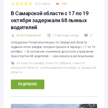
0
(
0 votes
)
768
1
2
3
4
5
В Самарской области с 17 по 19
октября задержали 68 пьяных
водителей
Юлия Кравченко
10 месяцев назад
0
Сотрудники Госавтоинспекции по Самарской области
подвели итоги рейдов, которые прошли в период с 17 по 19
октября. — В состоянии опьянения допустили управление
транспортом 68 водителей, — рассказали в региональном…
63 новости самара
,
новости губернии
,
новости
самарской области
,
целенаправленные рейды в самарской
области
ПОДРОБНЕЕ