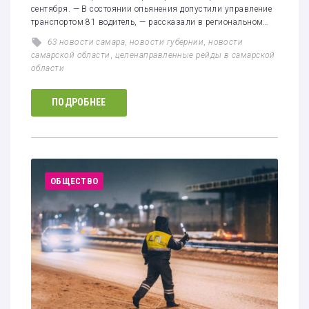
сентября. — В состоянии опьянения допустили управление
транспортом 81 водитель, — рассказали в региональном…
63 новости самара
,
новости губернии
,
новости
самарской области
,
целенаправленные рейды в самарской
области
ПОДРОБНЕЕ
ОБЩЕСТВО