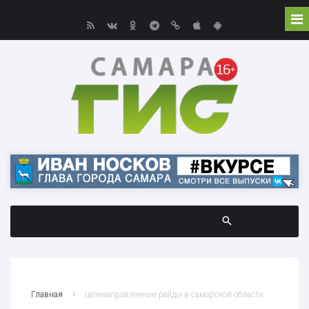
Главная
целенаправленные рейды в самарской области