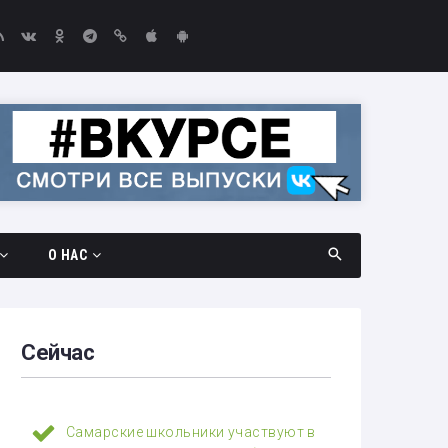
О НАС
дач
Документы
амара —
Вакансии
Сейчас
Выборы-2026
едач
Контакты
Самарские школьники участвуют в