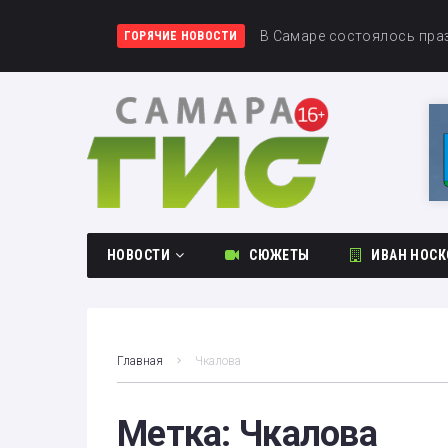
В аэропорту Курумоч зад
В Самаре состоялось пра
Самарские школьники уча
ГОРЯЧИЕ НОВОСТИ
НОВОСТИ
СЮЖЕТЫ
ИВАН НОСК
Общество
Происшествия
Главная
Чкалова
Культура
Спорт
Метка:
Чкалова