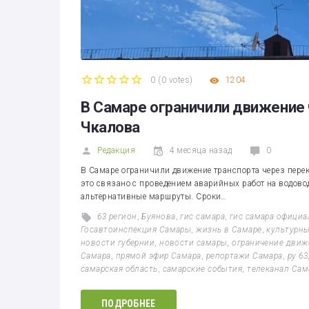
0
(
0 votes
)
1204
1
2
3
4
5
В Самаре ограничили движение 
Чкалова
Редакция
4 месяца назад
0
В Самаре ограничили движение транспорта через перек
это связано с проведением аварийных работ на водово
альтернативные маршруты. Сроки…
63 регион
,
Буянова
,
гис самара
,
гис самара официа
Госавтоинспекция Самары
,
жизнь в Самаре
,
культурны
новости губернии
,
новости самары
,
ограничение движ
Самара
,
прямой эфир Самара
,
репортажи Самара
,
ру 63
самарская область
,
самарские события
,
телеканал Сам
ПОДРОБНЕЕ