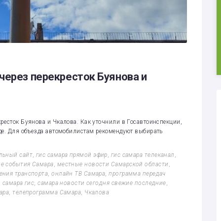
через перекресток Буянова и
ресток Буянова и Чкалова. Как уточнили в Госавтоинспекции,
де. Для объезда автомобилистам рекомендуют выбирать
льный сайт
,
гис самара прямой эфир
,
гис самара телеканал
,
е события Самара
,
местные новости Самарской области
,
ения транспорта
,
онлайн ТВ Самара
,
программа передач
,
самара гис
,
самара новости сегодня свежие последние
,
ара
,
телепрограмма Самара
,
Чкалова