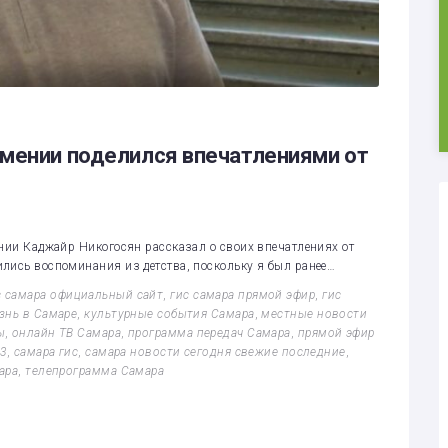
рмении поделился впечатлениями от
ении Каджайр Никогосян рассказал о своих впечатлениях от
лись воспоминания из детства, поскольку я был ранее…
с самара официальный сайт
,
гис самара прямой эфир
,
гис
знь в Самаре
,
культурные события Самара
,
местные новости
ы
,
онлайн ТВ Самара
,
программа передач Самара
,
прямой эфир
63
,
самара гис
,
самара новости сегодня свежие последние
,
ара
,
телепрограмма Самара