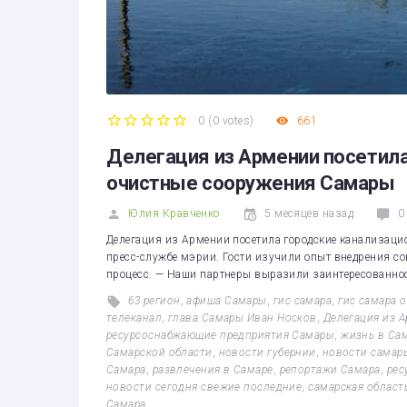
0
(
0 votes
)
661
1
2
3
4
5
Делегация из Армении посетил
очистные сооружения Самары
Юлия Кравченко
5 месяцев назад
0
Делегация из Армении посетила городские канализац
пресс-службе мэрии. Гости изучили опыт внедрения с
процесс. — Наши партнеры выразили заинтересованно
63 регион
,
афиша Самары
,
гис самара
,
гис самара 
телеканал
,
глава Самары Иван Носков
,
Делегация из 
ресурсоснабжающие предприятия Самары
,
жизнь в Са
Самарской области
,
новости губернии
,
новости самар
Самара
,
развлечения в Самаре
,
репортажи Самара
,
рес
новости сегодня свежие последние
,
самарская област
Самара