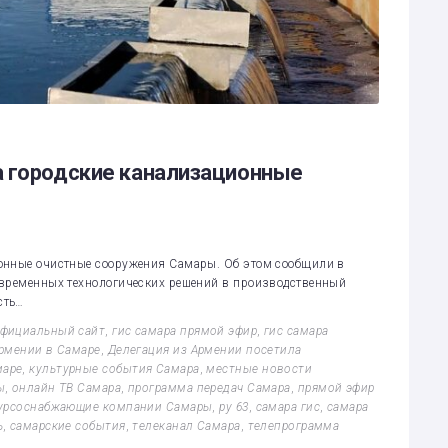
а городские канализационные
ионные очистные сооружения Самары. Об этом сообщили в
овременных технологических решений в производственный
сть…
официальный сайт
,
гис самара прямой эфир
,
гис самара
Армении в Самаре
,
Делегация из Армении посетила
маре
,
культурные события Самара
,
местные новости
ы
,
онлайн ТВ Самара
,
программа передач Самара
,
прямой эфир
урсоснабжающие компании Самары
,
ру 63
,
самара гис
,
самара
ь
,
самарские события
,
телеканал Самара
,
телепрограмма