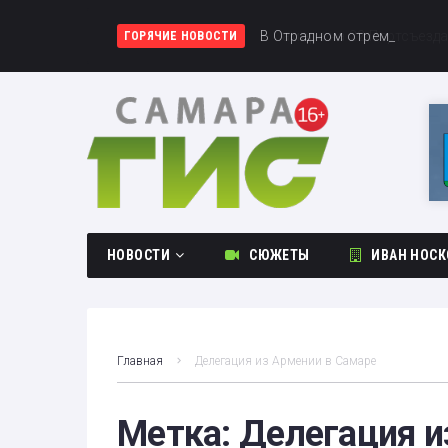
В Самаре на 22 Партсъезд
В Отрадном отремонтиров
Матч между «Крыльями Сов
ГОРЯЧИЕ НОВОСТИ
НОВОСТИ
СЮЖЕТЫ
ИВАН НОСК
Общество
Происшествия
Главная
Делегация из Армении в Самаре
Культура
Спорт
Метка:
Делегация и