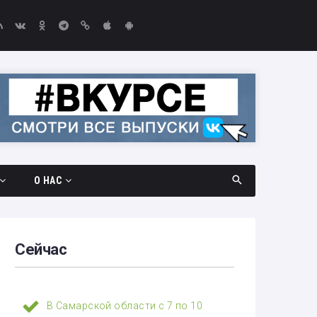
О НАС
дач
Документы
амара —
Вакансии
Сейчас
Выборы-2026
едач
Контакты
В Самарской области с 7 по 10