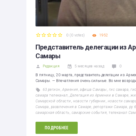
0
(
0 votes
)
1952
1
2
3
4
5
Представитель делегации из А
Самары
Редакция
5 месяцев назад
0
В пятницу, 20 марта, представитель делегации из Арм
Самары. — Впечатления очень сильные. Во мне возроди
63 регион
,
Армения
,
афиша Самары
,
гис самара
,
ги
самара телеканал
,
Делегация из Армении в Самаре
,
жи
Самарской области
,
новости губернии
,
новости самар
Самара
,
развлечения в Самаре
,
репортажи Самара
,
ру 
самарская область
,
самарские события
,
телеканал Сам
ПОДРОБНЕЕ