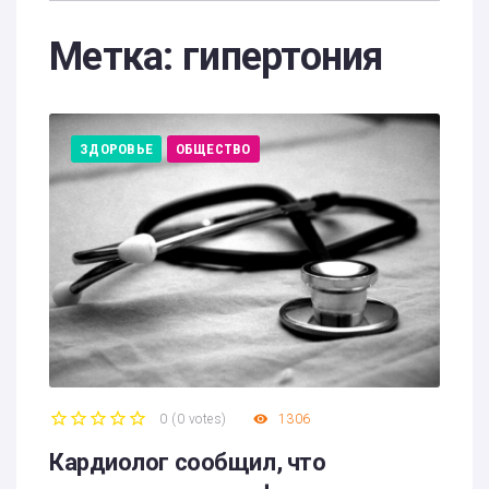
Метка:
гипертония
ЗДОРОВЬЕ
ОБЩЕСТВО
0
(
0 votes
)
1306
1
2
3
4
5
Кардиолог сообщил, что