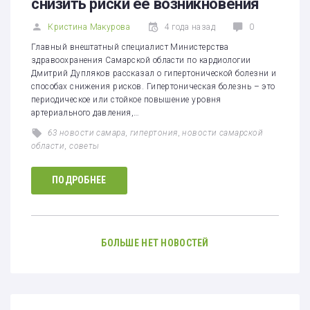
снизить риски ее возникновения
Кристина Макурова
4 года назад
0
Главный внештатный специалист Министерства
здравоохранения Самарской области по кардиологии
Дмитрий Дупляков рассказал о гипертонической болезни и
способах снижения рисков. Гипертоническая болезнь – это
периодическое или стойкое повышение уровня
артериального давления,…
63 новости самара
,
гипертония
,
новости самарской
области
,
советы
ПОДРОБНЕЕ
БОЛЬШЕ НЕТ НОВОСТЕЙ