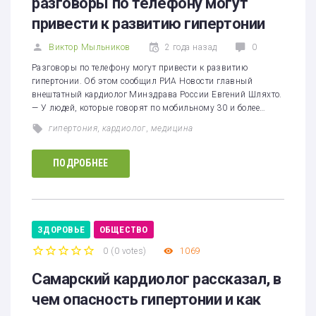
разговоры по телефону могут
привести к развитию гипертонии
Виктор Мыльников
2 года назад
0
Разговоры по телефону могут привести к развитию
гипертонии. Об этом сообщил РИА Новости главный
внештатный кардиолог Минздрава России Евгений Шляхто.
— У людей, которые говорят по мобильному 30 и более…
гипертония
,
кардиолог
,
медицина
ПОДРОБНЕЕ
ЗДОРОВЬЕ
ОБЩЕСТВО
0
(
0 votes
)
1069
1
2
3
4
5
Самарский кардиолог рассказал, в
чем опасность гипертонии и как