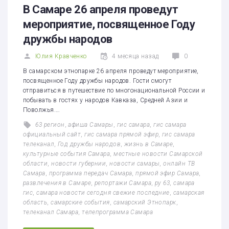
В Самаре 26 апреля проведут
мероприятие, посвященное Году
дружбы народов
Юлия Кравченко
4 месяца назад
0
В самарском этнопарке 26 апреля проведут мероприятие,
посвященное Году дружбы народов. Гости смогут
отправиться в путешествие по многонациональной России и
побывать в гостях у народов Кавказа, Средней Азии и
Поволжья.…
63 регион
,
афиша Самары
,
гис самара
,
гис самара
официальный сайт
,
гис самара прямой эфир
,
гис самара
телеканал
,
Год дружбы народов
,
жизнь в Самаре
,
культурные события Самара
,
местные новости Самарской
области
,
новости губернии
,
новости самары
,
онлайн ТВ
Самара
,
программа передач Самара
,
прямой эфир Самара
,
развлечения в Самаре
,
репортажи Самара
,
ру 63
,
самара
гис
,
самара новости сегодня свежие последние
,
самарская
область
,
самарские события
,
самарский Этнопарк
,
телеканал Самара
,
телепрограмма Самара