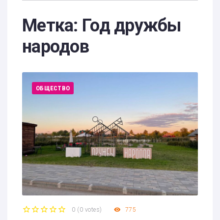
Метка:
Год дружбы
народов
ОБЩЕСТВО
0
(
0 votes
)
775
1
2
3
4
5