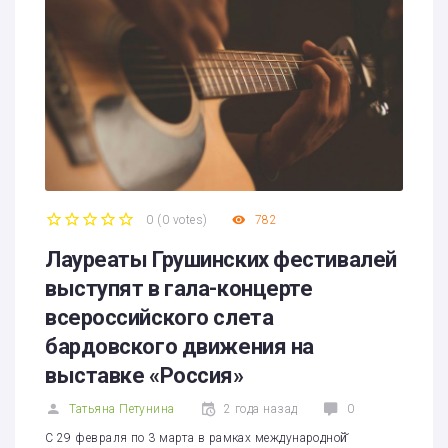
0
(
0 votes
)
782
1
2
3
4
5
Лауреаты Грушинских фестивалей
выступят в гала-концерте
всероссийского слета
бардовского движения на
выставке «Россия»
Татьяна Петунина
2 года назад
0
С 29 февраля по 3 марта в рамках международной̆