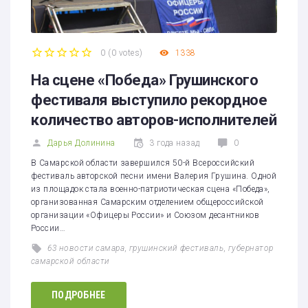
0
(
0 votes
)
1338
1
2
3
4
5
На сцене «Победа» Грушинского
фестиваля выступило рекордное
количество авторов-исполнителей
Дарья Долинина
3 года назад
0
В Самарской области завершился 50-й Всероссийский
фестиваль авторской песни имени Валерия Грушина. Одной
из площадок стала военно-патриотическая сцена «Победа»,
организованная Самарским отделением общероссийской
организации «Офицеры России» и Союзом десантников
России…
63 новости самара
,
грушинский фестиваль
,
губернатор
самарской области
ПОДРОБНЕЕ