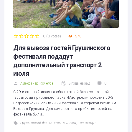
0
(
0 votes
)
578
1
2
3
4
5
Для вывоза гостей Грушинского
фестиваля подадут
дополнительный транспорт 2
июля
Александр Кочетов
3 года назад
0
С 29 июня по 2 июля на обновленной благоустроенной
территории природного парка «Мастрюки» проходит 50-й
Всероссийский юбилейный фестиваль авторской песни им.
Валерия Грушина. Для комфортного прибытия гостей на
фестиваль были…
грушинский фестиваль
,
музыка
,
транспорт