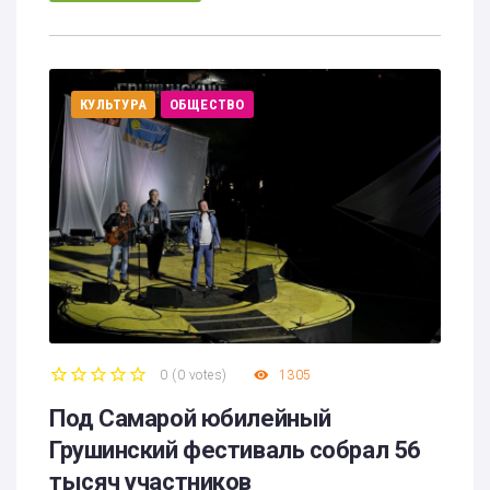
КУЛЬТУРА
ОБЩЕСТВО
0
(
0 votes
)
1305
1
2
3
4
5
Под Самарой юбилейный
Грушинский фестиваль собрал 56
тысяч участников