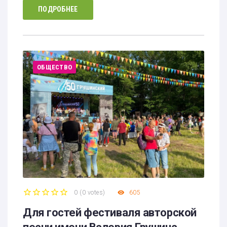
ПОДРОБНЕЕ
ОБЩЕСТВО
0
(
0 votes
)
605
1
2
3
4
5
Для гостей фестиваля авторской