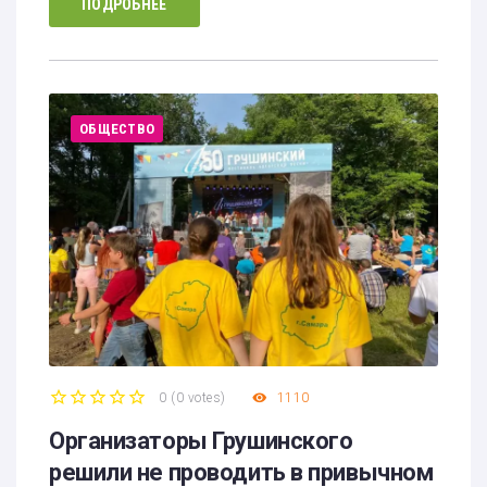
ПОДРОБНЕЕ
ОБЩЕСТВО
0
(
0 votes
)
1110
1
2
3
4
5
Организаторы Грушинского
решили не проводить в привычном