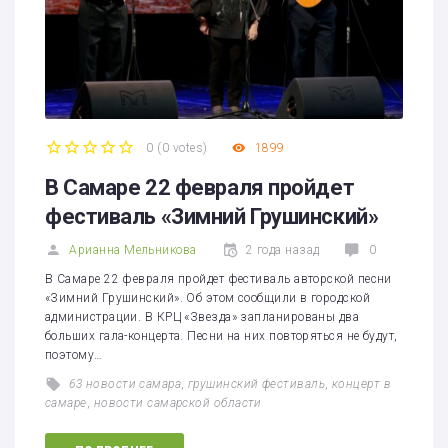
0
(
0 votes
)
1899
1
2
3
4
5
В Самаре 22 февраля пройдет
фестиваль «Зимний Грушинский»
Арианна Мельникова
2 года назад
0
В Самаре 22 февраля пройдет фестиваль авторской песни
«Зимний Грушинский». Об этом сообщили в городской
администрации. В КРЦ «Звезда» запланированы два
больших гала-концерта. Песни на них повторяться не будут,
поэтому…
63 новости самара
,
грушинский фестиваль
,
концерт в
самаре
,
новости самарской области