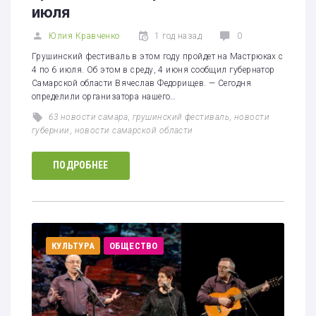
июля
Юлия Кравченко
1 год назад
0
Грушинский фестиваль в этом году пройдет на Мастрюках с
4 по 6 июля. Об этом в среду, 4 июня сообщил губернатор
Самарской области Вячеслав Федорищев. — Сегодня
определили организатора нашего…
63 новости самара
,
грушинский фестиваль
,
новости
губернии
,
новости самарской области
ПОДРОБНЕЕ
КУЛЬТУРА
ОБЩЕСТВО