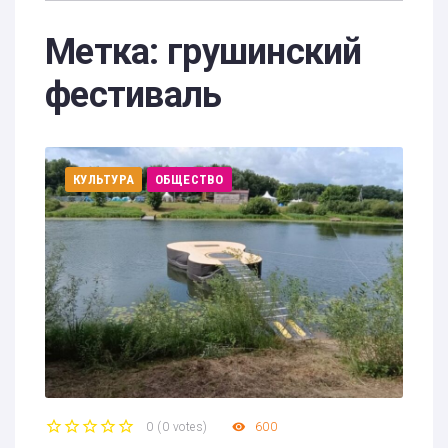
Метка:
грушинский
фестиваль
КУЛЬТУРА
ОБЩЕСТВО
0
(
0 votes
)
600
1
2
3
4
5