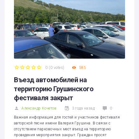
0
(
0 votes
)
585
1
2
3
4
5
Въезд автомобилей на
территорию Грушинского
фестиваля закрыт
Александр Кочетов
3 года назад
0
Важная информация для гостей и участников фестиваля
авторской песни имени Валерия Грушина. В связи с
отсутствием парковочных мест въезд на территорию
проведения мероприятия закрыт. Граждан просят