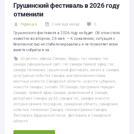
Грушинский фестиваль в 2026 году
отменили
Редакция
2 месяца назад
0
Грушинского фестиваля в 2026 году не будет. Об этом стало
известно во вторник, 26 мая. — К сожалению, ситуация с
безопасностью не стабилизировалась и не позволяет всем
вместе собраться на…
63 регион
,
афиша Самары
,
барды
,
гис самара
,
гис
самара официальный сайт
,
гис самара прямой эфир
,
гис
самара телеканал
,
грушинский фестиваль
,
жизнь в Самаре
,
культурные события Самара
,
мастрюковские озера
,
местные новости Самарской области
,
новости губернии
,
новости самары
,
онлайн ТВ Самара
,
программа передач
Самара
,
прямой эфир Самара
,
развлечения в Самаре
,
репортажи Самара
,
ру 63
,
самара гис
,
самара новости
сегодня свежие последние
,
самарская область
,
самарские
события
,
телеканал Самара
,
телепрограмма Самара
,
Фестиваль бардовской песни
,
фестиваль в Самарской
области