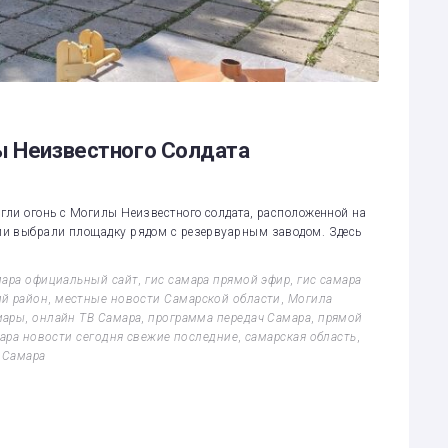
ы Неизвестного Солдата
гли огонь с Могилы Неизвестного солдата, расположенной на
ии выбрали площадку рядом с резервуарным заводом. Здесь
мара официальный сайт
,
гис самара прямой эфир
,
гис самара
й район
,
местные новости Самарской области
,
Могила
мары
,
онлайн ТВ Самара
,
программа передач Самара
,
прямой
ара новости сегодня свежие последние
,
самарская область
,
 Самара