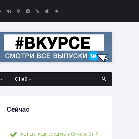
О НАС
дач
Документы
амара —
Вакансии
Сейчас
Выборы-2026
едач
Контакты
Афиша: куда сходить в Самаре 8 и 9