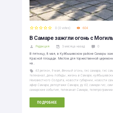
0
(
0 votes
)
604
1
2
3
4
5
В Самаре зажгли огонь с Могил
Редакция
3 месяца назад
0
В пятницу, 8 мая, в Куйбышевском районе Самары заж
Красной площади. Местом для торжественной церемон
на…
63 регион
,
9 мая
,
Вечный огонь
,
гис самара
,
гис са
телеканал
,
день победы
,
жизнь в Самаре
,
куйбышевски
Неизвестного Солдата
,
новости губернии
,
новости са
эфир Самара
,
репортажи Самара
,
ру 63
,
самара гис
,
сам
самарские события
,
телеканал Самара
,
телепрограмма
ПОДРОБНЕЕ