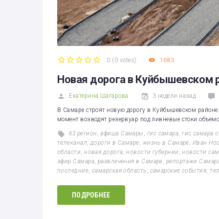
0
(
0 votes
)
1683
1
2
3
4
5
Новая дорога в Куйбышевском 
Екатерина Шагарова
3 недели назад
В Самаре строят новую дорогу в Куйбышевском районе.
момент возводят резервуар под ливневые стоки объемом
63 регион
,
афиша Самары
,
гис самара
,
гис самара 
телеканал
,
дороги в Самаре
,
жизнь в Самаре
,
Иван Но
области
,
новая дорога
,
новости губернии
,
новости са
эфир Самара
,
развлечения в Самаре
,
репортажи Самар
последние
,
самарская область
,
самарские события
,
те
ПОДРОБНЕЕ