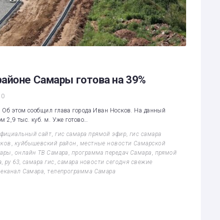
районе Самары готова на 39%
0
 Об этом сообщил глава города Иван Носков. На данный
 2,9 тыс. куб. м. Уже готово…
официальный сайт
,
гис самара прямой эфир
,
гис самара
сков
,
куйбышевский район
,
местные новости Самарской
мары
,
онлайн ТВ Самара
,
программа передач Самара
,
прямой
а
,
ру 63
,
самара гис
,
самара новости сегодня свежие
леканал Самара
,
телепрограмма Самара