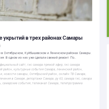
е укрытий в трех районах Самары
0
й в Октябрьском, Куйбышевском и Ленинском районах Самары.
ия. В одном из них уже сделали свежий ремонт. По…
официальный сайт
,
гис самара прямой эфир
,
гис самара
ий район
,
культурные события Самара
,
ленинский район
,
ии
,
новости самары
,
Октябрьский район
,
онлайн ТВ Самара
,
лечения в Самаре
,
репортажи Самара
,
ру 63
,
самара гис
,
самара
ь
,
самарские события
,
телеканал Самара
,
телепрограмма