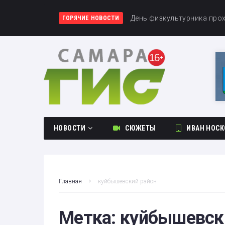
Вячеслав Федорищев позд
День физкультурника про
В Самаре разыграют Кубок
ГОРЯЧИЕ НОВОСТИ
НОВОСТИ
СЮЖЕТЫ
ИВАН НОСК
Общество
Происшествия
Главная
куйбышевский район
Культура
Спорт
Метка:
куйбышевск