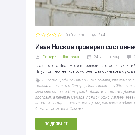
0
(
0 votes
)
244
1
2
3
4
5
Иван Носков проверил состояни
Екатерина Шагарова
24 часа назад
Глава города Иван Носков проверил состояние укрыти
На улице Нефтяников осмотрели два одинаковых укрыт
63 регион
,
афиша Самары
,
гис самара
,
гис самара 
телеканал
,
жизнь в Самаре
,
Иван Носков
,
куйбышевск
местные новости Самарской области
,
новости губерн
программа передач Самара
,
прямой эфир Самара
,
разв
новости сегодня свежие последние
,
самарская област
Самара
,
укрытия в Самаре
ПОДРОБНЕЕ