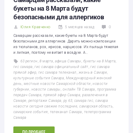
букеты на 8 Марта будут
безопасными для аллергиков
Юлия Кравченко
5 месяцев назад
0
Самарцам рассказали, какие букеты на 8 Марта будут
безопасными для аллергиков. Дарить можно композиции
из тюльпанов, роз, ирисов, нарциссов. Их пыльца тяжелая
и липкая, поэтому не витает в воздухе. А…
63 регион
,
8 марта
,
афиша Самары
,
букеты на 8 Марта
,
гис самара
,
гис самара официальный сайт
,
гис самара
прямой эфир
,
гис самара телеканал
,
жизнь в Самаре
,
культурные события Самара
,
Международный женский
день
,
местные новости Самарской области
,
новости
губернии
,
новости самары
,
онлайн ТВ Самара
,
программа
передач Самара
,
прямой эфир Самара
,
развлечения в
Самаре
,
репортажи Самара
,
ру 63
,
самара гис
,
самара
новости сегодня свежие последние
,
самарская область
,
самарские события
,
телеканал Самара
,
телепрограмма
Самара
ПОДРОБНЕЕ