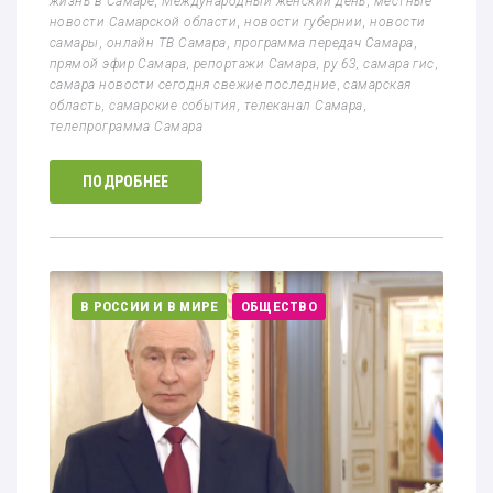
жизнь в Самаре
,
Международный женский день
,
местные
новости Самарской области
,
новости губернии
,
новости
самары
,
онлайн ТВ Самара
,
программа передач Самара
,
прямой эфир Самара
,
репортажи Самара
,
ру 63
,
самара гис
,
самара новости сегодня свежие последние
,
самарская
область
,
самарские события
,
телеканал Самара
,
телепрограмма Самара
ПОДРОБНЕЕ
В РОССИИ И В МИРЕ
ОБЩЕСТВО