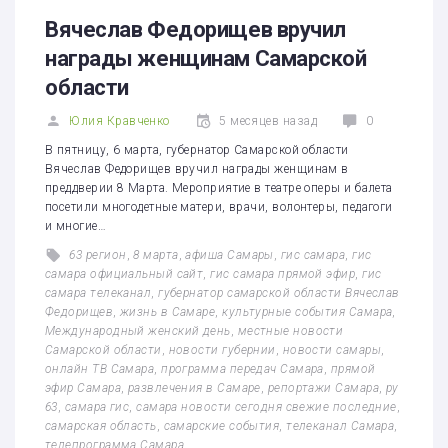
1
2
3
4
5
Вячеслав Федорищев вручил
награды женщинам Самарской
области
Юлия Кравченко
5 месяцев назад
0
В пятницу, 6 марта, губернатор Самарской области
Вячеслав Федорищев вручил награды женщинам в
преддверии 8 Марта. Мероприятие в театре оперы и балета
посетили многодетные матери, врачи, волонтеры, педагоги
и многие…
63 регион
,
8 марта
,
афиша Самары
,
гис самара
,
гис
самара официальный сайт
,
гис самара прямой эфир
,
гис
самара телеканал
,
губернатор самарской области Вячеслав
Федорищев
,
жизнь в Самаре
,
культурные события Самара
,
Международный женский день
,
местные новости
Самарской области
,
новости губернии
,
новости самары
,
онлайн ТВ Самара
,
программа передач Самара
,
прямой
эфир Самара
,
развлечения в Самаре
,
репортажи Самара
,
ру
63
,
самара гис
,
самара новости сегодня свежие последние
,
самарская область
,
самарские события
,
телеканал Самара
,
телепрограмма Самара