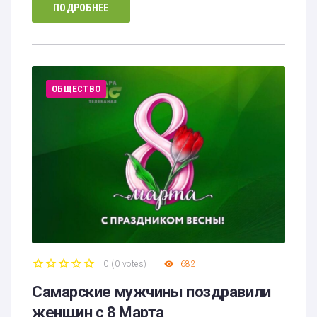
ПОДРОБНЕЕ
ОБЩЕСТВО
0
(
0 votes
)
682
1
2
3
4
5
Самарские мужчины поздравили
женщин с 8 Марта