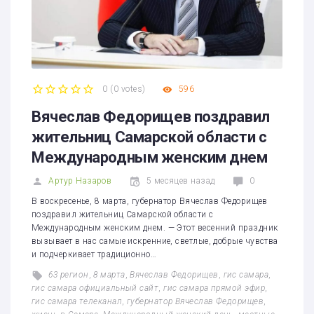
0
(
0 votes
)
596
1
2
3
4
5
Вячеслав Федорищев поздравил
жительниц Самарской области с
Международным женским днем
Артур Назаров
5 месяцев назад
0
В воскресенье, 8 марта, губернатор Вячеслав Федорищев
поздравил жительниц Самарской области с
Международным женским днем. — Этот весенний праздник
вызывает в нас самые искренние, светлые, добрые чувства
и подчеркивает традиционно…
63 регион
,
8 марта
,
Вячеслав Федорищев
,
гис самара
,
гис самара официальный сайт
,
гис самара прямой эфир
,
гис самара телеканал
,
губернатор Вячеслав Федорищев
,