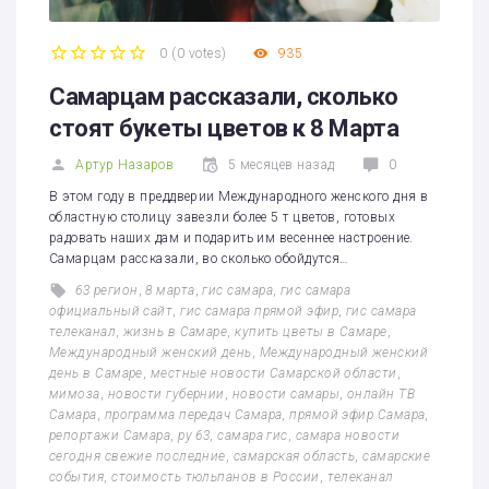
0
(
0 votes
)
935
1
2
3
4
5
Самарцам рассказали, сколько
стоят букеты цветов к 8 Марта
Артур Назаров
5 месяцев назад
0
В этом году в преддверии Международного женского дня в
областную столицу завезли более 5 т цветов, готовых
радовать наших дам и подарить им весеннее настроение.
Самарцам рассказали, во сколько обойдутся…
63 регион
,
8 марта
,
гис самара
,
гис самара
официальный сайт
,
гис самара прямой эфир
,
гис самара
телеканал
,
жизнь в Самаре
,
купить цветы в Самаре
,
Международный женский день
,
Международный женский
день в Самаре
,
местные новости Самарской области
,
мимоза
,
новости губернии
,
новости самары
,
онлайн ТВ
Самара
,
программа передач Самара
,
прямой эфир Самара
,
репортажи Самара
,
ру 63
,
самара гис
,
самара новости
сегодня свежие последние
,
самарская область
,
самарские
события
,
стоимость тюльпанов в России
,
телеканал