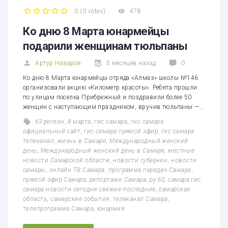
0
(
0 votes
)
478
1
2
3
4
5
Ко дню 8 Марта юнармейцы
подарили женщинам тюльпаны
Артур Назаров
5 месяцев назад
0
Ко дню 8 Марта юнармейцы отряда «Алмаз» школы №146
организовали акцию «Километр красоты». Ребята прошли
по улицам поселка Прибрежный и поздравили более 50
женщин с наступающим праздником, вручив тюльпаны —…
63 регион
,
8 марта
,
гис самара
,
гис самара
официальный сайт
,
гис самара прямой эфир
,
гис самара
телеканал
,
жизнь в Самаре
,
Международный женский
день
,
Международный женский день в Самаре
,
местные
новости Самарской области
,
новости губернии
,
новости
самары
,
онлайн ТВ Самара
,
программа передач Самара
,
прямой эфир Самара
,
репортажи Самара
,
ру 63
,
самара гис
,
самара новости сегодня свежие последние
,
самарская
область
,
самарские события
,
телеканал Самара
,
телепрограмма Самара
,
юнармия