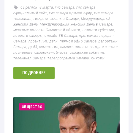
63 регион
,
8 марта
,
гис самара
,
гис самара
официальный сайт
,
гис самара прямой эфир
,
гис самара
телеканал
,
гис-дети
,
жизнь в Самаре
,
Международный
женский день
,
Международный женский день в Самаре
,
местные новости Самарской области
,
новости губернии
,
новости самары
,
онлайн ТВ Самара
,
программа передач
Самара
,
проект ГИС-дети
,
прямой эфир Самара
,
репортажи
Самара
,
ру 63
,
самара гис
,
самара новости сегодня свежие
последние
,
самарская область
,
самарские события
,
телеканал Самара
,
телепрограмма Самара
,
юнкоры
ПОДРОБНЕЕ
ОБЩЕСТВО