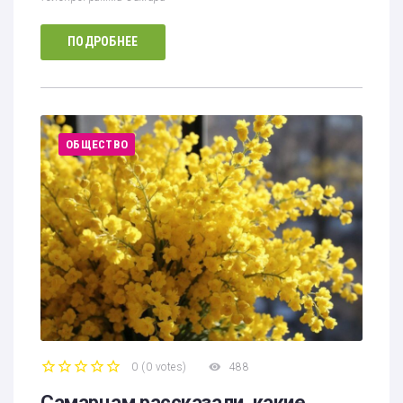
ПОДРОБНЕЕ
ОБЩЕСТВО
0
(
0 votes
)
488
1
2
3
4
5
Самарцам рассказали, какие