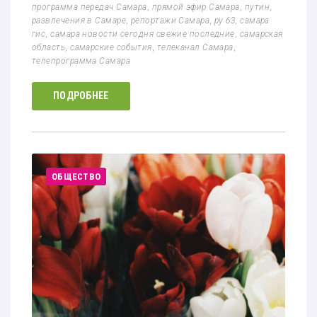
программа передач Самара
,
прямой эфир Самара
,
путин
,
развлечения в Самаре
,
репортажи Самара
,
ру 63
,
самара
гис
,
самара новости сегодня свежие последние
,
самарская
область
,
самарские события
,
телеканал Самара
,
телепрограмма Самара
ПОДРОБНЕЕ
ОБЩЕСТВО