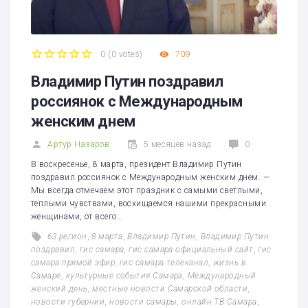
0
(
0 votes
)
709
1
2
3
4
5
Владимир Путин поздравил
россиянок с Международным
женским днем
Артур Назаров
5 месяцев назад
0
В воскресенье, 8 марта, президент Владимир Путин
поздравил россиянок с Международным женским днем. —
Мы всегда отмечаем этот праздник с самыми светлыми,
теплыми чувствами, восхищаемся нашими прекрасными
женщинами, от всего…
63 регион
,
8 марта
,
Владимир Путин
,
Владимир Путин
поздравил
,
гис самара
,
гис самара официальный сайт
,
гис
самара прямой эфир
,
гис самара телеканал
,
жизнь в
Самаре
,
культурные события Самара
,
Международный
женский день
,
местные новости Самарской области
,
новости губернии
,
новости самары
,
онлайн ТВ Самара
,