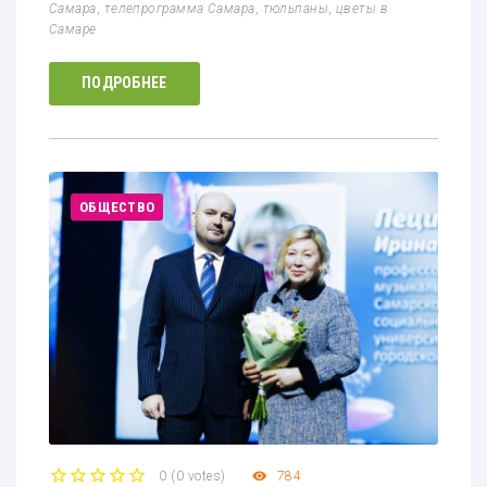
Самара
,
телепрограмма Самара
,
тюльпаны
,
цветы в
Самаре
ПОДРОБНЕЕ
ОБЩЕСТВО
0
(
0 votes
)
784