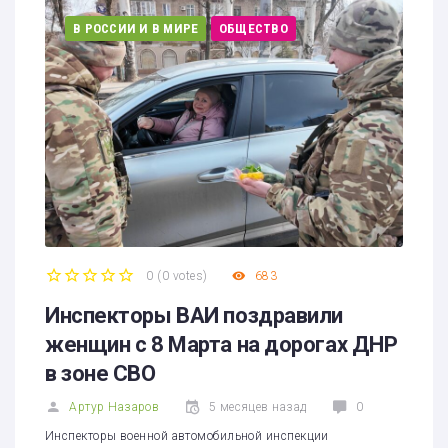
В РОССИИ И В МИРЕ
ОБЩЕСТВО
0
(
0 votes
)
683
1
2
3
4
5
Инспекторы ВАИ поздравили
женщин с 8 Марта на дорогах ДНР
в зоне СВО
Артур Назаров
5 месяцев назад
0
Инспекторы военной автомобильной инспекции