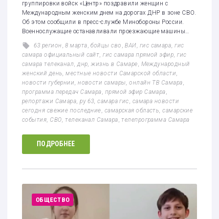
группировки войск «Центр» поздравили женщин с
Международным женским днем на дорогах ДНР в зоне СВО.
Об этом сообщили в пресс-службе Минобороны России.
Военнослужащие останавливали проезжающие машины…
63 регион
,
8 марта
,
бойцы сво
,
ВАИ
,
гис самара
,
гис
самара официальный сайт
,
гис самара прямой эфир
,
гис
самара телеканал
,
днр
,
жизнь в Самаре
,
Международный
женский день
,
местные новости Самарской области
,
новости губернии
,
новости самары
,
онлайн ТВ Самара
,
программа передач Самара
,
прямой эфир Самара
,
репортажи Самара
,
ру 63
,
самара гис
,
самара новости
сегодня свежие последние
,
самарская область
,
самарские
события
,
СВО
,
телеканал Самара
,
телепрограмма Самара
ПОДРОБНЕЕ
ОБЩЕСТВО