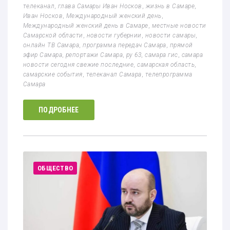
телеканал
,
глава Самары Иван Носков
,
жизнь в Самаре
,
Иван Носков
,
Международный женский день
,
Международный женский день в Самаре
,
местные новости
Самарской области
,
новости губернии
,
новости самары
,
онлайн ТВ Самара
,
программа передач Самара
,
прямой
эфир Самара
,
репортажи Самара
,
ру 63
,
самара гис
,
самара
новости сегодня свежие последние
,
самарская область
,
самарские события
,
телеканал Самара
,
телепрограмма
Самара
ПОДРОБНЕЕ
ОБЩЕСТВО