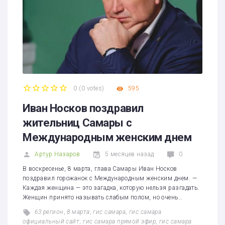
0
(
0 votes
)
595
1
2
3
4
5
Иван Носков поздравил
жительниц Самары с
Международным женским днем
Артур Назаров
5 месяцев назад
0
В воскресенье, 8 марта, глава Самары Иван Носков
поздравил горожанок с Международным женским днем. —
Каждая женщина — это загадка, которую нельзя разгадать.
Женщин принято называть слабым полом, но очень…
63 регион
,
8 марта
,
гис самара
,
гис самара
официальный сайт
,
гис самара прямой эфир
,
гис самара