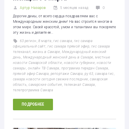
Артур Назаров
5 месяцев назад
0
Дорогие дамы, от всего сердца поздравляем вас с
Международным женским днем! На вас строится многое в
этом мире. Своей красотой, умом и талантами вы покоряете
эту жизнь и делаете ее…
63 регион
,
8 марта
,
гис самара
,
гис самара
официальный сайт
,
гис самара прямой эфир
,
гис самара
телеканал
,
жизнь в Самаре
,
Международный женский
день
,
Международный женский день в Самаре
,
местные
новости Самарской области
,
новости губернии
,
новости
самары
,
онлайн ТВ Самара
,
программа передач Самара
,
прямой эфир Самара
,
репортажи Самара
,
ру 63
,
самара гис
,
самара новости сегодня свежие последние
,
самарская
область
,
самарские события
,
телеканал Самара
,
телепрограмма Самара
ПОДРОБНЕЕ