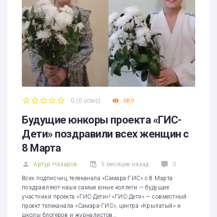
0
(
0 votes
)
689
1
2
3
4
5
Будущие юнкоры проекта «ГИС-
Дети» поздравили всех женщин с
8 Марта
Артур Назаров
5 месяцев назад
0
Всех подписчиц телеканала «Самара-ГИС» с 8 Марта
поздравляют наши самые юные коллеги — будущие
участники проекта «ГИС-Дети»! «ГИС-Дети» — совместный
проект телеканала «Самара-ГИС», центра «Крылатый» и
школы блогеров и журналистов…