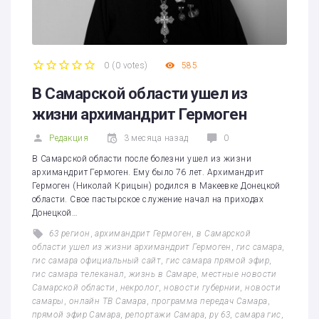
0
(
0 votes
)
585
1
2
3
4
5
В Самарской области ушел из
жизни архимандрит Гермоген
Редакция
3 месяца назад
0
В Самарской области после болезни ушел из жизни
архимандрит Гермоген. Ему было 76 лет. Архимандрит
Гермоген (Николай Крицын) родился в Макеевке Донецкой
области. Свое пастырское служение начал на приходах
Донецкой…
63 регион
,
архимандрит Гермоген
,
в Самарской
области ушел из жизни архимандрит Гермоген
,
гис самара
,
гис самара официальный сайт
,
гис самара прямой эфир
,
гис самара телеканал
,
жизнь в Самаре
,
местные новости
Самарской области
,
некролог
,
новости губернии
,
новости
самары
,
онлайн ТВ Самара
,
программа передач Самара
,
прямой эфир Самара
,
репортажи Самара
,
ру 63
,
самара гис
,