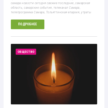
самара новости сегодня свежие последние
,
самарская
область
,
самарские события
,
телеканал Самара
,
телепрограмма Самара
,
Тольяттинская епархия
,
утраты
ПОДРОБНЕЕ
ОБЩЕСТВО