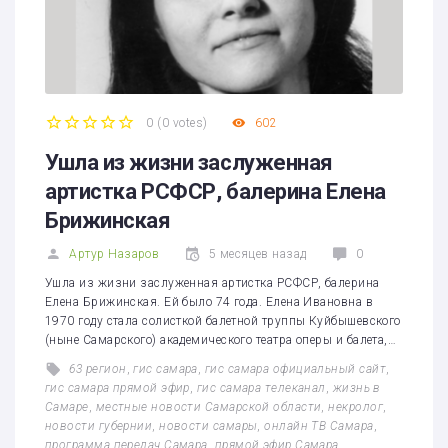
0
(
0 votes
)
602
1
2
3
4
5
Ушла из жизни заслуженная
артистка РСФСР, балерина Елена
Брижинская
Артур Назаров
5 месяцев назад
0
Ушла из жизни заслуженная артистка РСФСР, балерина
Елена Брижинская. Ей было 74 года. Елена Ивановна в
1970 году стала солисткой балетной труппы Куйбышевского
(ныне Самарского) академического театра оперы и балета,…
63 регион
,
гис самара
,
гис самара официальный сайт
,
гис самара прямой эфир
,
гис самара телеканал
,
жизнь в
Самаре
,
местные новости Самарской области
,
некролог
,
новости губернии
,
новости самары
,
онлайн ТВ Самара
,
программа передач Самара
,
прямой эфир Самара
,