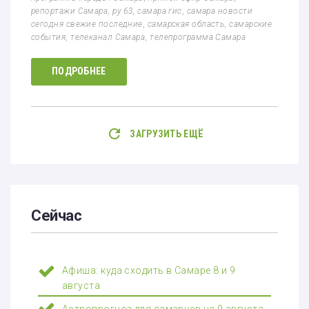
репортажи Самара
,
ру 63
,
самара гис
,
самара новости
сегодня свежие последние
,
самарская область
,
самарские
события
,
телеканал Самара
,
телепрограмма Самара
ПОДРОБНЕЕ
ЗАГРУЗИТЬ ЕЩЁ
Сейчас
Афиша: куда сходить в Самаре 8 и 9
августа