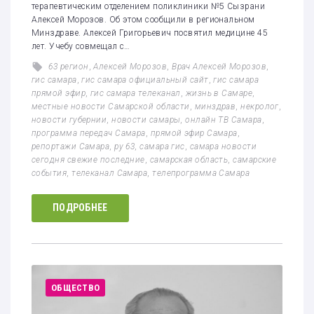
терапевтическим отделением поликлиники №5 Сызрани
Алексей Морозов. Об этом сообщили в региональном
Минздраве. Алексей Григорьевич посвятил медицине 45
лет. Учебу совмещал с…
63 регион
,
Алексей Морозов
,
Врач Алексей Морозов
,
гис самара
,
гис самара официальный сайт
,
гис самара
прямой эфир
,
гис самара телеканал
,
жизнь в Самаре
,
местные новости Самарской области
,
минздрав
,
некролог
,
новости губернии
,
новости самары
,
онлайн ТВ Самара
,
программа передач Самара
,
прямой эфир Самара
,
репортажи Самара
,
ру 63
,
самара гис
,
самара новости
сегодня свежие последние
,
самарская область
,
самарские
события
,
телеканал Самара
,
телепрограмма Самара
ПОДРОБНЕЕ
ОБЩЕСТВО