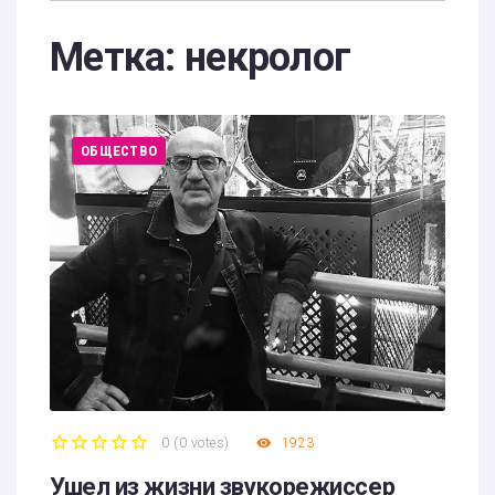
Метка:
некролог
ОБЩЕСТВО
0
(
0 votes
)
1923
1
2
3
4
5
Ушел из жизни звукорежиссер