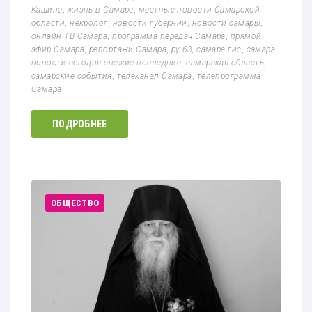
Кашина
,
жизнь в Самаре
,
местные новости Самарской
области
,
некролог
,
новости губернии
,
новости самары
,
онлайн ТВ Самара
,
программа передач Самара
,
прямой
эфир Самара
,
репортажи Самара
,
ру 63
,
самара гис
,
самара
новости сегодня свежие последние
,
самарская область
,
самарские события
,
телеканал Самара
,
телепрограмма
Самара
ПОДРОБНЕЕ
ОБЩЕСТВО