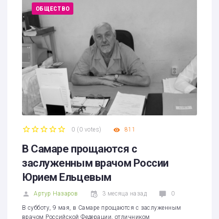
ОБЩЕСТВО
0
(
0 votes
)
811
1
2
3
4
5
В Самаре прощаются с
заслуженным врачом России
Юрием Ельцевым
Артур Назаров
3 месяца назад
0
В субботу, 9 мая, в Самаре прощаются с заслуженным
врачом Российской Федерации, отличником