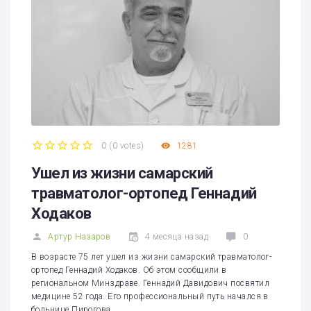
0
(
0 votes
)
1281
1
2
3
4
5
Ушел из жизни самарский
травматолог-ортопед Геннадий
Ходаков
Артур Назаров
4 месяца назад
0
В возрасте 75 лет ушел из жизни самарский травматолог-
ортопед Геннадий Ходаков. Об этом сообщили в
региональном Минздраве. Геннадий Давидович посвятил
медицине 52 года. Его профессиональный путь начался в
больнице Пирогова.…