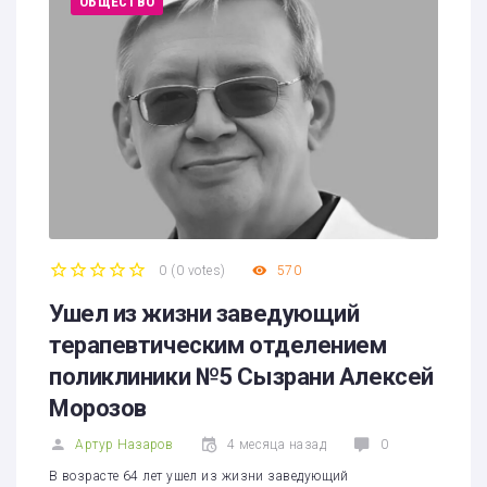
ОБЩЕСТВО
0
(
0 votes
)
570
1
2
3
4
5
Ушел из жизни заведующий
терапевтическим отделением
поликлиники №5 Сызрани Алексей
Морозов
Артур Назаров
4 месяца назад
0
В возрасте 64 лет ушел из жизни заведующий