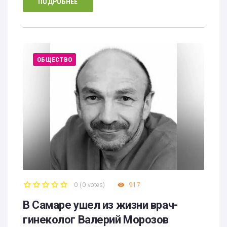
ПОДРОБНЕЕ
ОБЩЕСТВО
0
(
0 votes
)
917
1
2
3
4
5
В Самаре ушел из жизни врач-
гинеколог Валерий Морозов