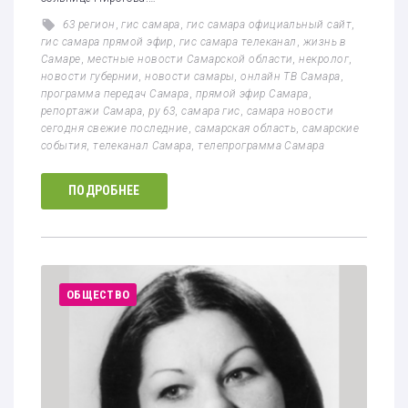
63 регион
,
гис самара
,
гис самара официальный сайт
,
гис самара прямой эфир
,
гис самара телеканал
,
жизнь в
Самаре
,
местные новости Самарской области
,
некролог
,
новости губернии
,
новости самары
,
онлайн ТВ Самара
,
программа передач Самара
,
прямой эфир Самара
,
репортажи Самара
,
ру 63
,
самара гис
,
самара новости
сегодня свежие последние
,
самарская область
,
самарские
события
,
телеканал Самара
,
телепрограмма Самара
ПОДРОБНЕЕ
ОБЩЕСТВО