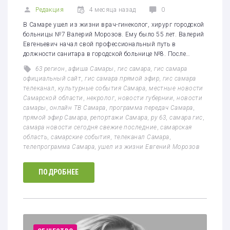
Редакция
4 месяца назад
0
В Самаре ушел из жизни врач-гинеколог, хирург городской
больницы №7 Валерий Морозов. Ему было 55 лет. Валерий
Евгеньевич начал свой профессиональный путь в
должности санитара в городской больнице №8. После…
63 регион
,
афиша Самары
,
гис самара
,
гис самара
официальный сайт
,
гис самара прямой эфир
,
гис самара
телеканал
,
культурные события Самара
,
местные новости
Самарской области
,
некролог
,
новости губернии
,
новости
самары
,
онлайн ТВ Самара
,
программа передач Самара
,
прямой эфир Самара
,
репортажи Самара
,
ру 63
,
самара гис
,
самара новости сегодня свежие последние
,
самарская
область
,
самарские события
,
телеканал Самара
,
телепрограмма Самара
,
ушел из жизни Евгений Морозов
ПОДРОБНЕЕ