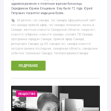
здравоохранения и почетным врачом больницы
Середавина Юрием Ельцевым. Ему было 72 года. Юрий
Петрович посвятил медицине более…
63 регион
,
гис самара
,
гис самара официальный сайт
,
гис самара прямой эфир
,
гис самара телеканал
,
жизнь в
Самаре
,
местные новости Самарской области
,
некролог
,
новости губернии
,
новости самары
,
онлайн ТВ Самара
,
программа передач Самара
,
прямой эфир Самара
,
репортажи Самара
,
ру 63
,
самара гис
,
самара новости
сегодня свежие последние
,
самарская область
,
самарские
события
,
телеканал Самара
,
телепрограмма Самара
ПОДРОБНЕЕ
ОБЩЕСТВО