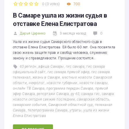
0
(
0 votes
)
700
1
2
3
4
5
В Самаре ушла из жизни судья в
отставке Елена Елистратова
Дарья Царенко
3 месяца назад
0
Ушла из жизни судья Самарского областного суда в
отставке Елена Елистратова. Ей было 60 лет. Она посвятила
свою жизнь защите прав и свобод человека, служению
закону и справедливости. Прощание состоится…
63 регион
,
афиша Самары
,
гис самара
,
гис самара
официальный сайт
,
гис самара прямой эфир
,
гис самара
телеканал
,
жизнь в Самаре
,
местные новости Самарской
области
,
некролог
,
новости губернии
,
новости самары
,
онлайн ТВ Самара
,
программа передач Самара
,
прямой
эфир Самара
,
репортажи Самара
,
ру 63
,
самара гис
,
самара
новости сегодня свежие последние
,
самарская область
,
самарские события
,
Самарский областной суд
,
телеканал
Самара
,
телепрограмма Самара
,
утраты
,
ушла из жизни
Елена Елистратова