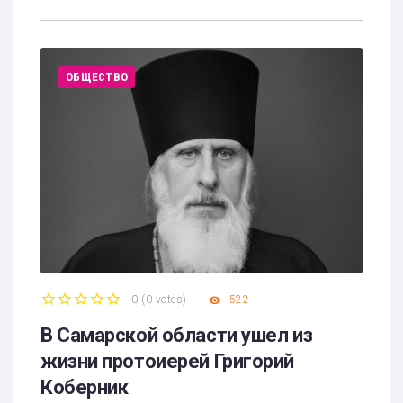
ОБЩЕСТВО
0
(
0 votes
)
522
1
2
3
4
5
В Самарской области ушел из
жизни протоиерей Григорий
Коберник