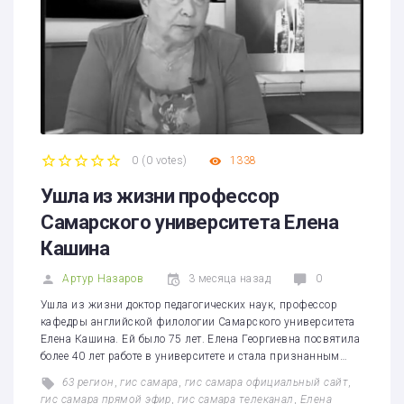
0
(
0 votes
)
1338
1
2
3
4
5
Ушла из жизни профессор
Самарского университета Елена
Кашина
Артур Назаров
3 месяца назад
0
Ушла из жизни доктор педагогических наук, профессор
кафедры английской филологии Самарского университета
Елена Кашина. Ей было 75 лет. Елена Георгиевна посвятила
более 40 лет работе в университете и стала признанным…
63 регион
,
гис самара
,
гис самара официальный сайт
,
гис самара прямой эфир
,
гис самара телеканал
,
Елена