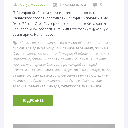
Артур Назаров
3 месяца назад
0
В Самарской области ушел из жизни настоятель
Казанского собора, протоиерей Григорий Коберник. Ему
было 75 лет. Отец Григорий родился в селе Кинаховцы
Тернопольской области. Окончил Московскую духовную
семинарию. Начал свое…
63 регион
,
гис самара
,
гис самара официальный сайт
,
гис самара прямой эфир
,
гис самара телеканал
,
жизнь в
Самаре
,
местные новости Самарской области
,
некролог
,
новости губернии
,
новости самары
,
онлайн ТВ Самара
,
программа передач Самара
,
протоиерей Григорий
Коберник
,
прямой эфир Самара
,
репортажи Самара
,
ру 63
,
самара гис
,
самара новости сегодня свежие последние
,
самарская область
,
самарские события
,
Сызранская
епархия
,
телеканал Самара
,
телепрограмма Самара
ПОДРОБНЕЕ