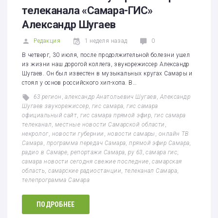
телеканала «Самара-ГИС»
Александр Шугаев
Редакция
1 неделя назад
0
В четверг, 30 июля, после продолжительной болезни ушел
из жизни наш дорогой коллега, звукорежиссер Александр
Шугаев. Он был известен в музыкальных кругах Самары и
стоял у основ российского хип-хопа. В…
63 регион
,
александр Анатольевич Шугаев
,
Александр
Шугаев звукорежиссер
,
гис самара
,
гис самара
официальный сайт
,
гис самара прямой эфир
,
гис самара
телеканал
,
местные новости Самарской области
,
некролог
,
новости губернии
,
новости самары
,
онлайн ТВ
Самара
,
программа передач Самара
,
прямой эфир Самара
,
радио в Самаре
,
репортажи Самара
,
ру 63
,
самара гис
,
самара новости сегодня свежие последние
,
самарская
область
,
самарские радиостанции
,
телеканал Самара
,
телепрограмма Самара
ПОДРОБНЕЕ