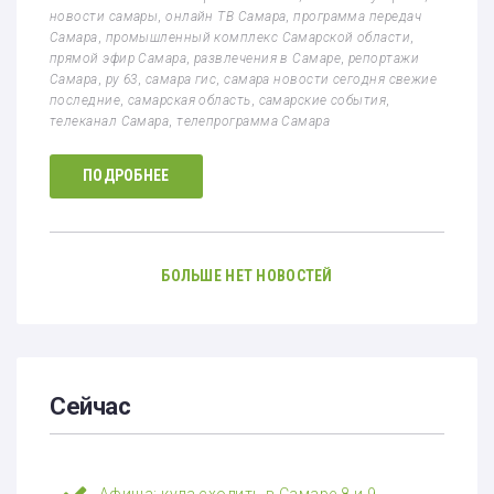
новости самары
,
онлайн ТВ Самара
,
программа передач
Самара
,
промышленный комплекс Самарской области
,
прямой эфир Самара
,
развлечения в Самаре
,
репортажи
Самара
,
ру 63
,
самара гис
,
самара новости сегодня свежие
последние
,
самарская область
,
самарские события
,
телеканал Самара
,
телепрограмма Самара
ПОДРОБНЕЕ
БОЛЬШЕ НЕТ НОВОСТЕЙ
Сейчас
Афиша: куда сходить в Самаре 8 и 9