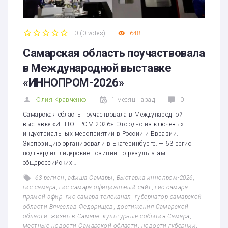
0
(
0 votes
)
648
1
2
3
4
5
Самарская область поучаствовала
в Международной выставке
«ИННОПРОМ-2026»
Юлия Кравченко
1 месяц назад
0
Самарская область поучаствовала в Международной
выставке «ИННОПРОМ-2026». Это одно из ключевых
индустриальных мероприятий в России и Евразии.
Экспозицию организовали в Екатеринбурге. — 63 регион
подтвердил лидерские позиции по результатам
общероссийских…
63 регион
,
афиша Самары
,
Выставка иннопром-2026
,
гис самара
,
гис самара официальный сайт
,
гис самара
прямой эфир
,
гис самара телеканал
,
губернатор самарской
области Вячеслав Федорищев
,
достижения Самарской
области
,
жизнь в Самаре
,
культурные события Самара
,
местные новости Самарской области
,
новости губернии
,