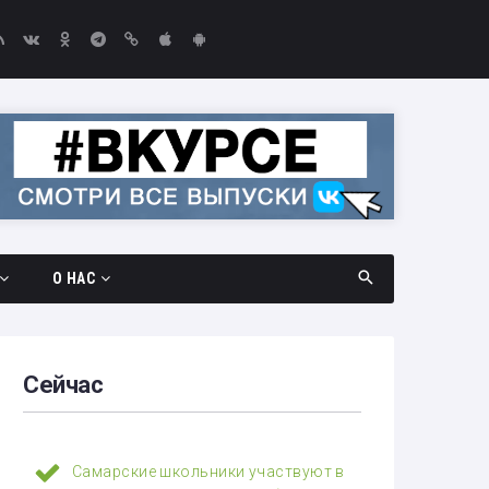
О НАС
дач
Документы
амара —
Вакансии
Сейчас
Выборы-2026
едач
Контакты
Самарские школьники участвуют в