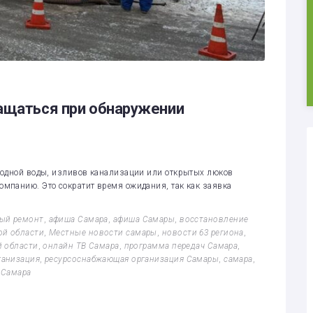
ращаться при обнаружении
лодной воды, изливов канализации или открытых люков
мпанию. Это сократит время ожидания, так как заявка
ый ремонт
,
афиша Самара
,
афиша Самары
,
восстановление
ой области
,
Местные новости самары
,
новости 63 региона
,
й области
,
онлайн ТВ Самара
,
программа передач Самара
,
ганизация
,
ресурсоснабжающая организация Самары
,
самара
,
 Самара