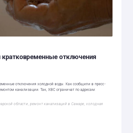
ы кратковременные отключения
еменные отключения холодной воды. Как сообщили в пресс-
монтом канализации. Так, ХВС ограничат по адресам:
марской области
,
ремонт канализаций в Самаре
,
холодная