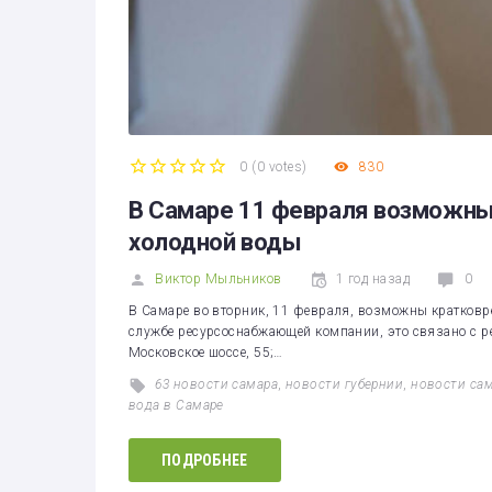
0
(
0 votes
)
830
1
2
3
4
5
В Самаре 11 февраля возможн
холодной воды
Виктор Мыльников
1 год назад
0
В Самаре во вторник, 11 февраля, возможны кратковр
службе ресурсоснабжающей компании, это связано с ре
Московское шоссе, 55;…
63 новости самара
,
новости губернии
,
новости са
вода в Самаре
ПОДРОБНЕЕ