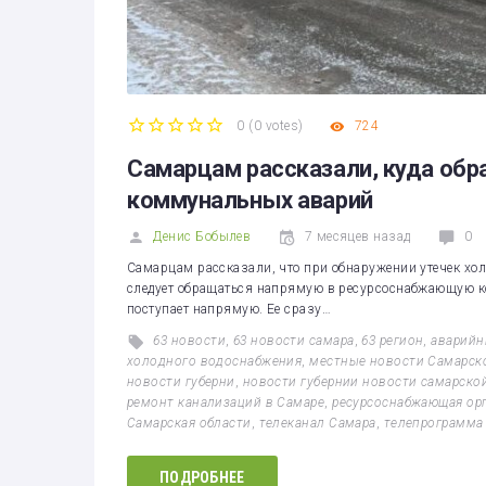
0
(
0 votes
)
724
1
2
3
4
5
Самарцам рассказали, куда об
коммунальных аварий
Денис Бобылев
7 месяцев назад
0
Самарцам рассказали, что при обнаружении утечек хо
следует обращаться напрямую в ресурсоснабжающую ко
поступает напрямую. Ее сразу…
63 новости
,
63 новости самара
,
63 регион
,
аварийн
холодного водоснабжения
,
местные новости Самарск
новости губерни
,
новости губернии новости самарско
ремонт канализаций в Самаре
,
ресурсоснабжающая ор
Самарская области
,
телеканал Самара
,
телепрограмма
ПОДРОБНЕЕ