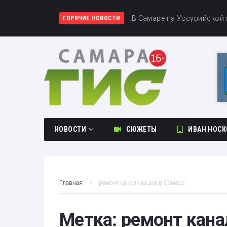
В Самаре в ДТП пострада
В Самаре на Уссурийской
В Новокуйбышевске огран
ГОРЯЧИЕ НОВОСТИ
НОВОСТИ
СЮЖЕТЫ
ИВАН НОСК
Общество
Происшествия
Главная
ремонт канализаций в Самаре
Культура
Спорт
Метка:
ремонт кана