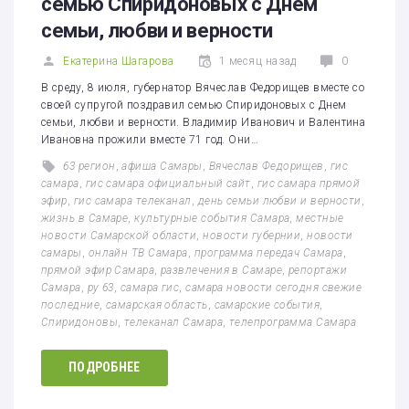
семью Спиридоновых с Днем
семьи, любви и верности
Екатерина Шагарова
1 месяц назад
0
В среду, 8 июля, губернатор Вячеслав Федорищев вместе со
своей супругой поздравил семью Спиридоновых с Днем
семьи, любви и верности. Владимир Иванович и Валентина
Ивановна прожили вместе 71 год. Они…
63 регион
,
афиша Самары
,
Вячеслав Федорищев
,
гис
самара
,
гис самара официальный сайт
,
гис самара прямой
эфир
,
гис самара телеканал
,
день семьи любви и верности
,
жизнь в Самаре
,
культурные события Самара
,
местные
новости Самарской области
,
новости губернии
,
новости
самары
,
онлайн ТВ Самара
,
программа передач Самара
,
прямой эфир Самара
,
развлечения в Самаре
,
репортажи
Самара
,
ру 63
,
самара гис
,
самара новости сегодня свежие
последние
,
самарская область
,
самарские события
,
Спиридоновы
,
телеканал Самара
,
телепрограмма Самара
ПОДРОБНЕЕ