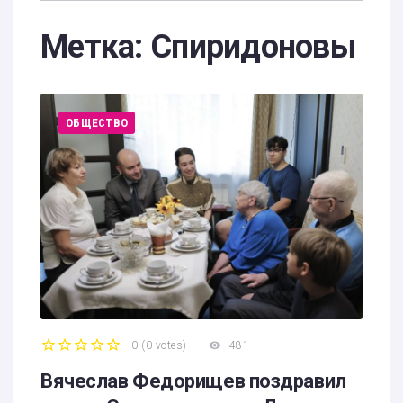
Метка:
Спиридоновы
ОБЩЕСТВО
0
(
0 votes
)
481
1
2
3
4
5
Вячеслав Федорищев поздравил