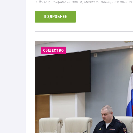
события
,
сызрань новости
,
сызрань последние новост
ПОДРОБНЕЕ
ОБЩЕСТВО