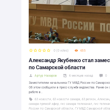
0
(
0 votes
)
655
1
2
3
4
5
Александр Якубенко стал заме
по Самарской области
Артур Назаров
6 месяцев назад
0
Заместителем начальника ГУ МВД России по Самарской
Об этом сообщили в пресс-службе ведомства. Ранее о
работе в…
63 новости
,
63 новости самара
,
63 регион
,
Алексан
самара прямой эфир
,
гис самара телеканал
,
гис телека
России по Самарской области
,
ГУ МВД Самарской обл