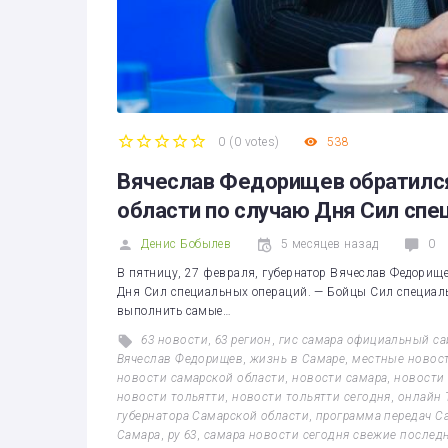
0
(
0 votes
)
538
1
2
3
4
5
Вячеслав Федорищев обратилс
области по случаю Дня Сил спе
Денис Бобылев
5 месяцев назад
0
В пятницу, 27 февраля, губернатор Вячеслав Федорищ
Дня Сил специальных операций. — Бойцы Сил специаль
выполнить самые…
63 новости
,
63 регион
,
гис самара официальный са
Вячеслав Федорищев
,
жизнь в Самаре
,
местные новос
новости самарской области
,
новости самара
,
новости 
новости тольятти
,
новости тольятти сегодня
,
онлайн 
губернатора Самарской области
,
программа передач С
Самара
,
ру 63
,
самара новости сегодня свежие послед