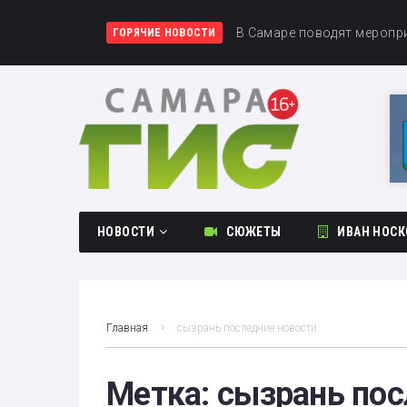
В Самаре ограничат движе
В Самаре поводят меропр
В Самаре 8 августа запу
ГОРЯЧИЕ НОВОСТИ
НОВОСТИ
СЮЖЕТЫ
ИВАН НОСК
Общество
Происшествия
Главная
сызрань последние новости
Культура
Спорт
Метка:
сызрань пос