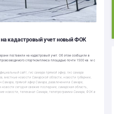
 на кадастровый учет новый ФОК
рани поставили на кадастровый учет. Об этом сообщили в
тровозводимого спорткомплекса площадью почти 1500 кв. м с
официальный сайт
,
гис самара прямой эфир
,
гис самара
ра
,
местные новости Самарской области
,
новости губернии
,
ч Самара
,
прямой эфир Самара
,
развлечения в Самаре
,
а новости сегодня свежие последние
,
самарская область
,
ние новости
,
телеканал Самара
,
телепрограмма Самара
,
ФОК в