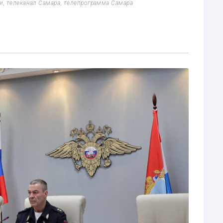
и
,
телеканал Самара
,
телепрограмма Самара