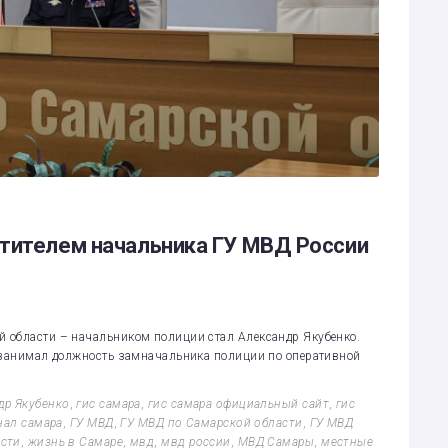
стителем начальника ГУ МВД России
 области – начальником полиции стал Александр Якубенко.
н занимал должность замначальника полиции по оперативной
др Якубенко
,
гис самара
,
гис самара официальный сайт
,
гис
нал самара
,
ГУ МВД
,
ГУ МВД по Самарской области
,
ГУ МВД
асти
,
жизнь в Самаре
,
мвд
,
мвд россии
,
МВД Самары
,
местные