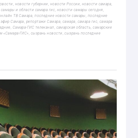
овости
,
новости губернии
,
новости России
,
новости самара
,
 самары и области самара гис
,
новости самары сегодня
,
онлайн ТВ Самара
,
последние новости самары
,
последние
 эфир Самара
,
репортажи Самара
,
самара
,
самара гис
,
самара
ледние
,
Самара-ГИС телеканал
,
самарская область
,
самарские
м «Самара-ГИС»
,
сызрань новости
,
сызрань последние