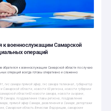
я к военнослужащим Самарской
циальных операций
ев обратился к военнослужащим Самарской области по случаю
ных операций всегда готовы оперативно и слаженно
йт
,
гис самара прямой эфир
,
гис самара телеканал
,
губернатор
ти Самарской области
,
новости 63 региона
,
новости губернии
самарской области63 новости самара
,
новости сызрани
,
ТВ Самара
,
поздравление главы региона
,
поздравление
амара
,
прямой эфир Самара
,
развлечения в Самаре
,
репортажи
ние
,
Самарская область Вячеслав Федорищев
,
самарские