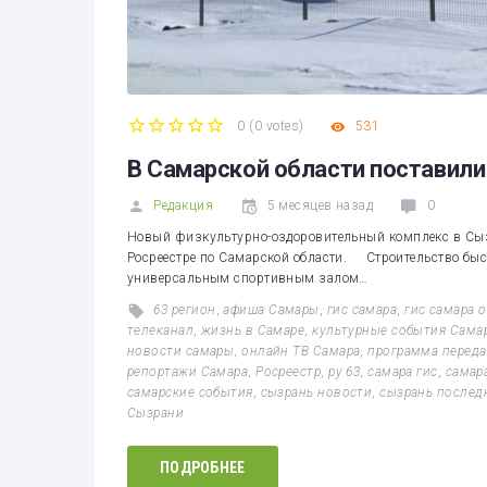
0
(
0 votes
)
531
1
2
3
4
5
В Самарской области поставили
Редакция
5 месяцев назад
0
Новый физкультурно-оздоровительный комплекс в Сыз
Росреестре по Самарской области. Строительство быс
универсальным спортивным залом…
63 регион
,
афиша Самары
,
гис самара
,
гис самара 
телеканал
,
жизнь в Самаре
,
культурные события Сама
новости самары
,
онлайн ТВ Самара
,
программа переда
репортажи Самара
,
Росреестр
,
ру 63
,
самара гис
,
самар
самарские события
,
сызрань новости
,
сызрань послед
Сызрани
ПОДРОБНЕЕ