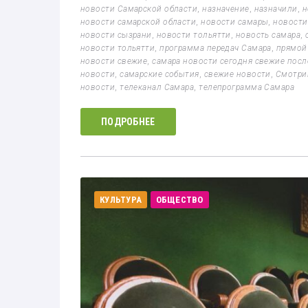
новости Самарской области
,
назначение
,
назначили
,
н
новости самарской области
,
новости самары
,
новости
новости сызрани
,
новости тольятти
,
новость самара
,
новости тольятти
,
программа передач Самара
,
прямой
новости свежие
,
самара новости сегодня свежие пос
новости
,
самарские события
,
свежие новости
,
Смотри
новости
,
телеканал Самара
,
телепрограмма Самара
ПОДРОБНЕЕ
КУЛЬТУРА
ОБЩЕСТВО