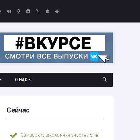
О НАС
дач
Документы
амара —
Вакансии
Сейчас
Выборы-2026
едач
Контакты
Самарские школьники участвуют в