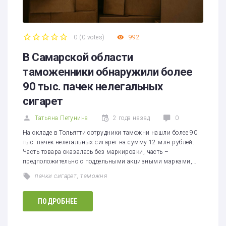
0
(
0 votes
)
992
1
2
3
4
5
В Самарской области
таможенники обнаружили более
90 тыс. пачек нелегальных
сигарет
Татьяна Петунина
2 года назад
0
На складе в Тольятти сотрудники таможни нашли более 90
тыс. пачек нелегальных сигарет на сумму 12 млн рублей.
Часть товара оказалась без маркировки, часть –
предположительно с поддельными акцизными марками,…
пачки сигарет
,
таможня
ПОДРОБНЕЕ