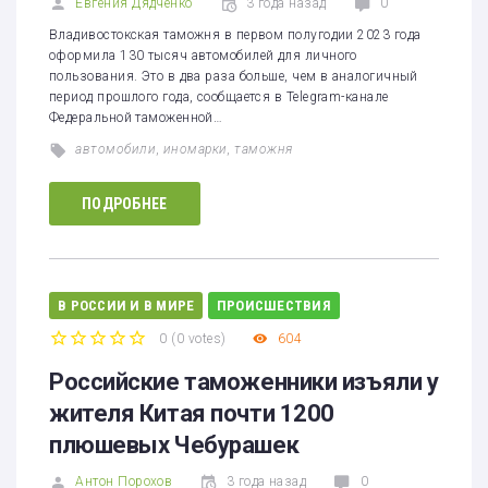
Евгения Дядченко
3 года назад
0
Владивостокская таможня в первом полугодии 2023 года
оформила 130 тысяч автомобилей для личного
пользования. Это в два раза больше, чем в аналогичный
период прошлого года, сообщается в Telegram-канале
Федеральной таможенной…
автомобили
,
иномарки
,
таможня
ПОДРОБНЕЕ
В РОССИИ И В МИРЕ
ПРОИСШЕСТВИЯ
0
(
0 votes
)
604
1
2
3
4
5
Российские таможенники изъяли у
жителя Китая почти 1200
плюшевых Чебурашек
Антон Порохов
3 года назад
0