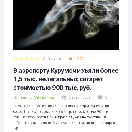
0
(
0 votes
)
1377
1
2
3
4
5
В аэропорту Курумоч изъяли более
1,5 тыс. нелегальных сигарет
стоимостью 900 тыс. руб.
Виктор Мыльников
2 года назад
0
Самарские таможенники в аэропорту Курумоч изъяли
более 1,5 тыс. нелегальных сигарет стоимостью 900 тыс.
руб. Об этом сообщили в пресс-службе ведомства. На
табачных изделиях не было маркировки, акцизных марок
РФ…