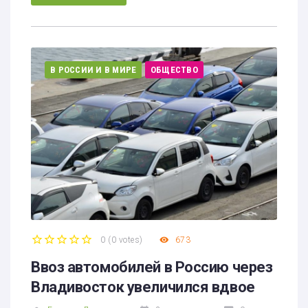
В РОССИИ И В МИРЕ
ОБЩЕСТВО
0
(
0 votes
)
673
1
2
3
4
5
Ввоз автомобилей в Россию через
Владивосток увеличился вдвое