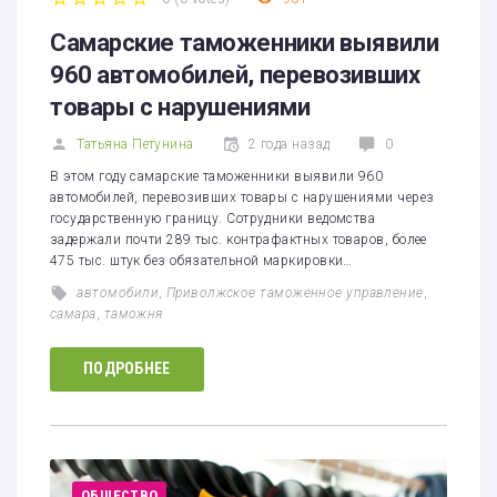
1
2
3
4
5
Самарские таможенники выявили
960 автомобилей, перевозивших
товары с нарушениями
Татьяна Петунина
2 года назад
0
В этом году самарские таможенники выявили 960
автомобилей, перевозивших товары с нарушениями через
государственную границу. Сотрудники ведомства
задержали почти 289 тыс. контрафактных товаров, более
475 тыс. штук без обязательной маркировки…
автомобили
,
Приволжское таможенное управление
,
самара
,
таможня
ПОДРОБНЕЕ
ОБЩЕСТВО