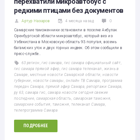
перехватили микроавтобус с
редкими птицами без документов
Артур Назаров
4 месяца назад
0
Самарские таможенники остановили в поселке Акбулак
Оренбургской области микроавтобус, который вез из
Узбекистана в Московскую область 93 попугая, восемь
багамских уток и двух горных индеек. Об этом сообщили в
пресс-службе…
63 регион
,
гис самара
,
гис самара официальный сайт
,
гис самара прямой эфир
,
гис самара телеканал
,
жизнь в
Самаре
,
местные новости Самарской области
,
новости
губернии
,
новости самары
,
онлайн ТВ Самара
,
программа
передач Самара
,
прямой эфир Самара
,
репортажи Самара
,
ру 63
,
самара гис
,
самара новости сегодня свежие
последние
,
самарская область
,
самарская таможня
,
самарские события
,
таможня
,
телеканал Самара
,
телепрограмма Самара
ПОДРОБНЕЕ