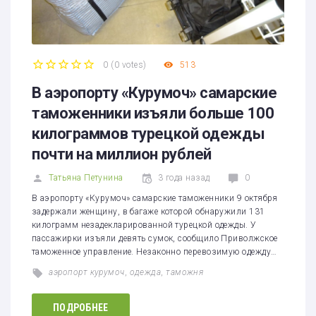
0
(
0 votes
)
513
1
2
3
4
5
В аэропорту «Курумоч» самарские
таможенники изъяли больше 100
килограммов турецкой одежды
почти на миллион рублей
Татьяна Петунина
3 года назад
0
В аэропорту «Курумоч» самарские таможенники 9 октября
задержали женщину, в багаже которой обнаружили 131
килограмм незадекларированной турецкой одежды. У
пассажирки изъяли девять сумок, сообщило Приволжское
таможенное управление. Незаконно перевозимую одежду…
аэропорт курумоч
,
одежда
,
таможня
ПОДРОБНЕЕ