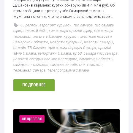
Душанбе» в карманах куртки обнаружили 4,4 млн руб. Об
этом сообщили в пресс-службе Самарской таможни.
Мужчина пояснил, что не знаком с законодательством…
63 регион
,
аэропорт курумоч
,
гис самара
,
гис самара
официальный сайт
,
гис самара прямой эфир
,
гис самара
телеканал
,
жизнь в Самаре
,
курумоч
,
местные новости
Самарской области
,
новости губернии
,
новости самары
,
онлайн ТВ Самара
,
программа передач Самара
,
прямой
эфир Самара
,
репортажи Самара
,
ру 63
,
самара гис
,
самара
новости сегодня свежие последние
,
самарская область
,
самарская таможня
,
самарские события
,
таможня
,
телеканал Самара
,
телепрограмма Самара
ПОДРОБНЕЕ
ОБЩЕСТВО