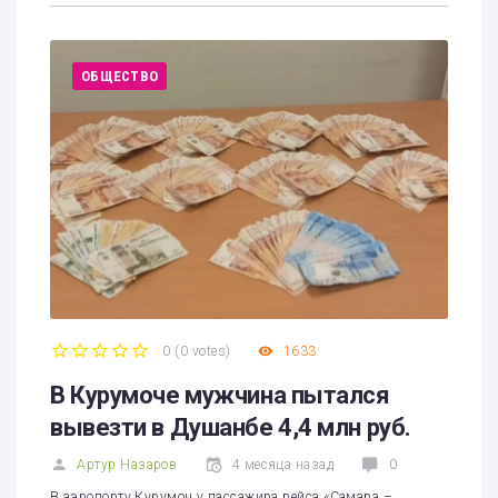
ОБЩЕСТВО
0
(
0 votes
)
1633
1
2
3
4
5
В Курумоче мужчина пытался
вывезти в Душанбе 4,4 млн руб.
Артур Назаров
4 месяца назад
0
В аэропорту Курумоч у пассажира рейса «Самара –