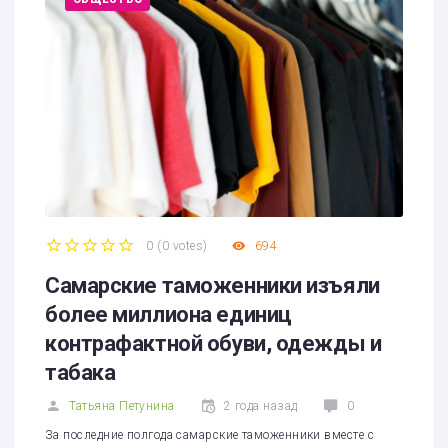
0
(
0 votes
)
694
1
2
3
4
5
Самарские таможенники изъяли
более миллиона единиц
контрафактной обуви, одежды и
табака
Татьяна Петунина
2 года назад
0
За последние полгода самарские таможенники вместе с