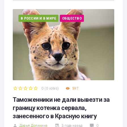
В РОССИИ И В МИРЕ
ОБЩЕСТВО
0
(
0 votes
)
597
1
2
3
4
5
Таможенники не дали вывезти за
границу котенка сервала,
занесенного в Красную книгу
Дарья Долинина
3 года назад
0