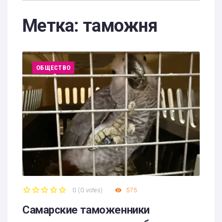
Метка:
таможня
ОБЩЕСТВО
0
(
0 votes
)
575
1
2
3
4
5
Самарские таможенники