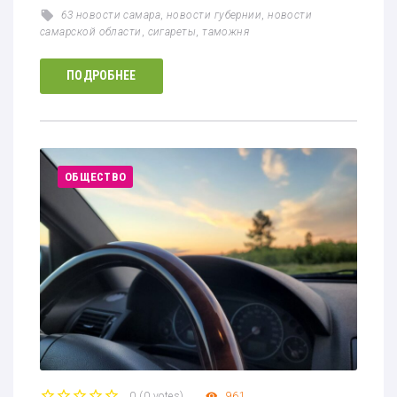
63 новости самара
,
новости губернии
,
новости
самарской области
,
сигареты
,
таможня
ПОДРОБНЕЕ
ОБЩЕСТВО
0
(
0 votes
)
961